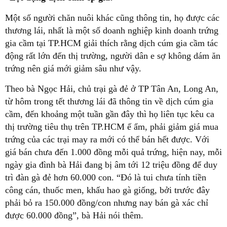
Một số người chăn nuôi khác cũng thông tin, họ được các
thương lái, nhất là một số doanh nghiệp kinh doanh trứng
gia cầm tại TP.HCM giải thích rằng dịch cúm gia cầm tác
động rất lớn đến thị trường, người dân e sợ không dám ăn
trứng nên giá mới giảm sâu như vậy.
Theo bà Ngọc Hải, chủ trại gà đẻ ở TP Tân An, Long An,
từ hôm trong tết thương lái đã thông tin về dịch cúm gia
cầm, đến khoảng một tuần gần đây thì họ liên tục kêu ca
thị trường tiêu thụ trên TP.HCM ế ẩm, phải giảm giá mua
trứng của các trại may ra mới có thể bán hết được. Với
giá bán chưa đến 1.000 đồng mỗi quả trứng, hiện nay, mỗi
ngày gia đình bà Hải đang bị âm tới 12 triệu đồng để duy
trì đàn gà đẻ hơn 60.000 con. “Đó là tui chưa tính tiền
công cán, thuốc men, khấu hao gà giống, bởi trước đây
phải bỏ ra 150.000 đồng/con nhưng nay bán gà xác chỉ
được 60.000 đồng”, bà Hải nói thêm.