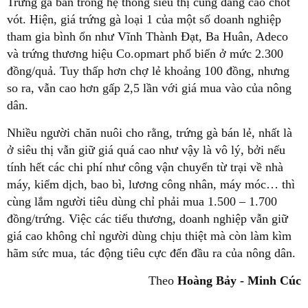
Trứng gà bán trong hệ thống siêu thị cũng đang cao chót
vót. Hiện, giá trứng gà loại 1 của một số doanh nghiệp
tham gia bình ổn như Vĩnh Thành Đạt, Ba Huân, Adeco
và trứng thương hiệu Co.opmart phổ biến ở mức 2.300
đồng/quả. Tuy thấp hơn chợ lẻ khoảng 100 đồng, nhưng
so ra, vẫn cao hơn gấp 2,5 lần với giá mua vào của nông
dân.
Nhiều người chăn nuôi cho rằng, trứng gà bán lẻ, nhất là
ở siêu thị vẫn giữ giá quá cao như vậy là vô lý, bởi nếu
tính hết các chi phí như công vận chuyển từ trại về nhà
máy, kiểm dịch, bao bì, lương công nhân, máy móc… thì
cùng lắm người tiêu dùng chỉ phải mua 1.500 – 1.700
đồng/trứng. Việc các tiểu thương, doanh nghiệp vẫn giữ
giá cao không chỉ người dùng chịu thiệt mà còn làm kìm
hãm sức mua, tác động tiêu cực đến đầu ra của nông dân.
Theo
Hoàng Bảy - Minh Cúc