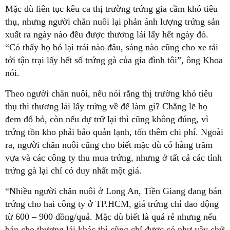
Mặc dù liên tục kêu ca thị trường trứng gia cầm khó tiêu
thụ, nhưng người chăn nuôi lại phản ánh lượng trứng sản
xuất ra ngày nào đều được thương lái lấy hết ngày đó.
“Có thấy họ bỏ lại trái nào đâu, sáng nào cũng cho xe tải
tới tận trại lấy hết số trứng gà của gia đình tôi”, ông Khoa
nói.
Theo người chăn nuôi, nếu nói rằng thị trường khó tiêu
thụ thì thương lái lấy trứng về để làm gì? Chẳng lẽ họ
đem đổ bỏ, còn nếu dự trữ lại thì cũng không đúng, vì
trứng tồn kho phải bảo quản lạnh, tốn thêm chi phí. Ngoài
ra, người chăn nuôi cũng cho biết mặc dù có hàng trăm
vựa và các công ty thu mua trứng, nhưng ở tất cả các tỉnh
trứng gà lại chỉ có duy nhất một giá.
“Nhiều người chăn nuôi ở Long An, Tiền Giang đang bán
trứng cho hai công ty ở TP.HCM, giá trứng chỉ dao động
từ 600 – 900 đồng/quả. Mặc dù biết là quá rẻ nhưng nếu
bán cho thương lái khác thì cũng chỉ được có như vậy chứ