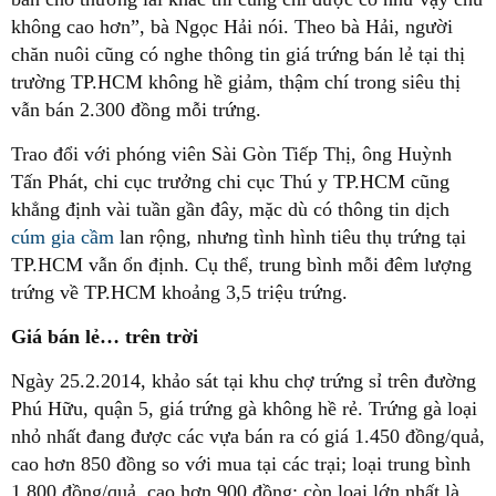
không cao hơn”, bà Ngọc Hải nói. Theo bà Hải, người
chăn nuôi cũng có nghe thông tin giá trứng bán lẻ tại thị
trường TP.HCM không hề giảm, thậm chí trong siêu thị
vẫn bán 2.300 đồng mỗi trứng.
Trao đổi với phóng viên Sài Gòn Tiếp Thị, ông Huỳnh
Tấn Phát, chi cục trưởng chi cục Thú y TP.HCM cũng
khẳng định vài tuần gần đây, mặc dù có thông tin dịch
cúm gia cầm
lan rộng, nhưng tình hình tiêu thụ trứng tại
TP.HCM vẫn ổn định. Cụ thể, trung bình mỗi đêm lượng
trứng về TP.HCM khoảng 3,5 triệu trứng.
Giá bán lẻ… trên trời
Ngày 25.2.2014, khảo sát tại khu chợ trứng sỉ trên đường
Phú Hữu, quận 5, giá trứng gà không hề rẻ. Trứng gà loại
nhỏ nhất đang được các vựa bán ra có giá 1.450 đồng/quả,
cao hơn 850 đồng so với mua tại các trại; loại trung bình
1.800 đồng/quả, cao hơn 900 đồng; còn loại lớn nhất là