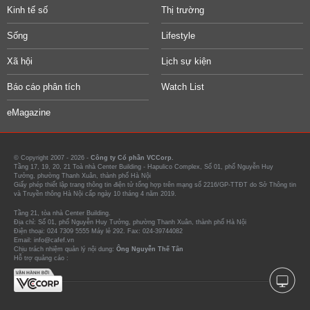
Kinh tế số
Thị trường
Sống
Lifestyle
Xã hội
Lịch sự kiện
Báo cáo phân tích
Watch List
eMagazine
© Copyright 2007 - 2026 -
Công ty Cổ phần VCCorp.
Tầng 17, 19, 20, 21 Toà nhà Center Building - Hapulico Complex, Số 01, phố Nguyễn Huy
Tưởng, phường Thanh Xuân, thành phố Hà Nội
Giấy phép thiết lập trang thông tin điện tử tổng hợp trên mạng số 2216/GP-TTĐT do Sở Thông tin
và Truyền thông Hà Nội cấp ngày 10 tháng 4 năm 2019.
Tầng 21, tòa nhà Center Building.
Địa chỉ: Số 01, phố Nguyễn Huy Tưởng, phường Thanh Xuân, thành phố Hà Nội
Điện thoại: 024 7309 5555 Máy lẻ 292. Fax: 024-39744082
Email: info@cafef.vn
Chịu trách nhiệm quản lý nội dung:
Ông Nguyễn Thế Tân
Hỗ trợ quảng cáo :