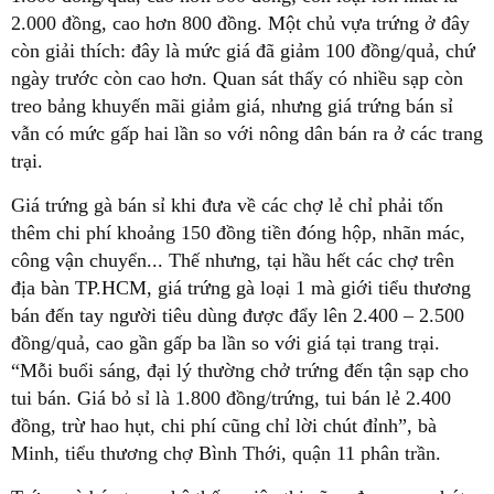
2.000 đồng, cao hơn 800 đồng. Một chủ vựa trứng ở đây
còn giải thích: đây là mức giá đã giảm 100 đồng/quả, chứ
ngày trước còn cao hơn. Quan sát thấy có nhiều sạp còn
treo bảng khuyến mãi giảm giá, nhưng giá trứng bán sỉ
vẫn có mức gấp hai lần so với nông dân bán ra ở các trang
trại.
Giá trứng gà bán sỉ khi đưa về các chợ lẻ chỉ phải tốn
thêm chi phí khoảng 150 đồng tiền đóng hộp, nhãn mác,
công vận chuyển... Thế nhưng, tại hầu hết các chợ trên
địa bàn TP.HCM, giá trứng gà loại 1 mà giới tiểu thương
bán đến tay người tiêu dùng được đẩy lên 2.400 – 2.500
đồng/quả, cao gần gấp ba lần so với giá tại trang trại.
“Mỗi buổi sáng, đại lý thường chở trứng đến tận sạp cho
tui bán. Giá bỏ sỉ là 1.800 đồng/trứng, tui bán lẻ 2.400
đồng, trừ hao hụt, chi phí cũng chỉ lời chút đỉnh”, bà
Minh, tiểu thương chợ Bình Thới, quận 11 phân trần.