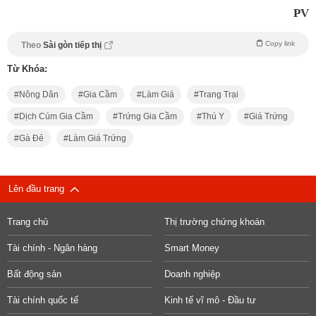
PV
Copy link
Theo
Sài gòn tiếp thị
Từ Khóa:
Nông Dân
Gia Cầm
Làm Giá
Trang Trại
Dịch Cúm Gia Cầm
Trứng Gia Cầm
Thú Y
Giá Trứng
Gà Đẻ
Làm Giá Trứng
Lên đầu trang
Trang chủ
Thị trường chứng khoán
Tài chính - Ngân hàng
Smart Money
Bất động sản
Doanh nghiệp
Tài chính quốc tế
Kinh tế vĩ mô - Đầu tư