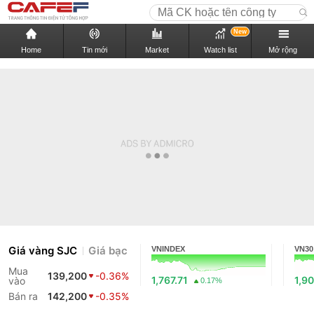
New
Home
Tin mới
Market
Watch list
Mở rộng
Giá vàng SJC
Giá bạc
VNINDEX
VN30
Mua
139,200
-0.36%
1,767.71
1,90
vào
0.17%
Bán ra
142,200
-0.35%