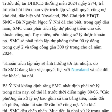
Trước đó, tại ĐHĐCĐ thường niên 2024 ngày 27/4, trả
lời câu hỏi liên quan việc trích lập và giải quyết công nợ
khó đòi, đặc biệt với Novaland, Phó Chủ tịch HĐQT
SMC - Bà Nguyễn Ngọc Ý Nhi đã cho biết, trong quý đầu
năm, SMC chưa phải trích lập dự phòng thêm cho các
khoản công nợ. Tuy nhiên, nếu không xử lý được khoản
nợ, SMC sẽ phải trích lập dự phòng thêm 90 tỷ đồng
trong quý 2 và tổng cộng gần 300 tỷ trong cho cả năm
2024.
"Khoản trích lập này sẽ ảnh hưởng tới lợi nhuận, do
đó SMC đang làm việc quyết liệt với
Novaland
và các đối
tác khác", bà nói.
Bà Ý Nhi khẳng định rằng SMC nhất định phải xử lý
trong năm nay, có thể là trước thời điểm ngày 30/06. "Các
phương án xử lý nợ bao gồm cả thu bằng tiền, hoán đổi
cổ phiếu, nhận tài sản để cấn trừ công nợ. Nếu khả
thi, SMC đều chấp nhận. Mục tiêu là phải xử lý trong năm