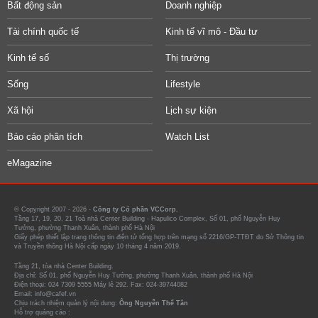
Bất động sản
Doanh nghiệp
Tài chính quốc tế
Kinh tế vĩ mô - Đầu tư
Kinh tế số
Thị trường
Sống
Lifestyle
Xã hội
Lịch sự kiện
Báo cáo phân tích
Watch List
eMagazine
© Copyright 2007 - 2026 -
Công ty Cổ phần VCCorp.
Tầng 17, 19, 20, 21 Toà nhà Center Building - Hapulico Complex, Số 01, phố Nguyễn Huy
Tưởng, phường Thanh Xuân, thành phố Hà Nội
Giấy phép thiết lập trang thông tin điện tử tổng hợp trên mạng số 2216/GP-TTĐT do Sở Thông tin
và Truyền thông Hà Nội cấp ngày 10 tháng 4 năm 2019.
Tầng 21, tòa nhà Center Building.
Địa chỉ: Số 01, phố Nguyễn Huy Tưởng, phường Thanh Xuân, thành phố Hà Nội
Điện thoại: 024 7309 5555 Máy lẻ 292. Fax: 024-39744082
Email: info@cafef.vn
Chịu trách nhiệm quản lý nội dung:
Ông Nguyễn Thế Tân
Hỗ trợ quảng cáo :