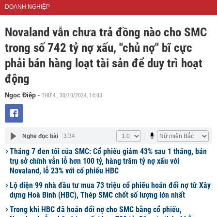
DOANH NGHIỆP
Novaland vẫn chưa trả đồng nào cho SMC
trong số 742 tỷ nợ xấu, "chủ nợ" bĩ cực
phải bán hàng loạt tài sản để duy trì hoạt
động
THỨ 4 , 30/10/2024, 14:03
Ngọc Điệp
-
Nghe đọc bài
3:34
Tháng 7 đen tối của SMC: Cổ phiếu giảm 43% sau 1 tháng, bán
trụ sở chính vẫn lỗ hơn 100 tỷ, hàng trăm tỷ nợ xấu với
Novaland, lỗ 23% với cổ phiếu HBC
Lộ diện 99 nhà đầu tư mua 73 triệu cổ phiếu hoán đổi nợ từ Xây
dựng Hoà Bình (HBC), Thép SMC chốt số lượng lớn nhất
Trong khi HBC đã hoán đổi nợ cho SMC bằng cổ phiếu,