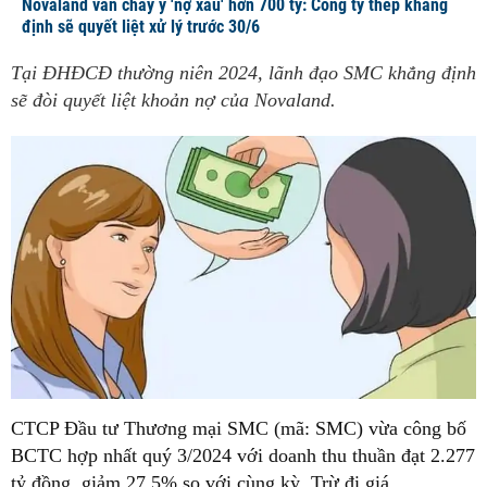
Novaland vẫn chây ỳ 'nợ xấu' hơn 700 tỷ: Công ty thép khẳng
định sẽ quyết liệt xử lý trước 30/6
Tại ĐHĐCĐ thường niên 2024, lãnh đạo SMC khẳng định
sẽ đòi quyết liệt khoản nợ của Novaland.
CTCP Đầu tư Thương mại SMC (mã: SMC) vừa công bố
BCTC hợp nhất quý 3/2024 với doanh thu thuần đạt 2.277
tỷ đồng, giảm 27,5% so với cùng kỳ. Trừ đi giá