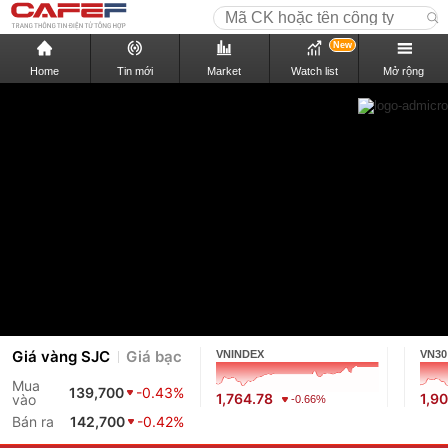
New
Home
Tin mới
Market
Watch list
Mở rộng
Giá vàng SJC
Giá bạc
VNINDEX
VN30
Mua
139,700
-0.43%
1,764.78
1,9
vào
-0.66%
Bán ra
142,700
-0.42%