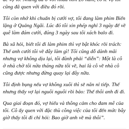
cũng đã quen với điều đó rồi.
Tôi còn nhớ khi chuẩn bị cưới vợ, tôi đang làm phim Biển
lặng ở Quảng Ngãi. Lúc đó tôi xin phép nghỉ 3 ngày để về
quê làm đám cưới, đúng 3 ngày sau tôi xách balo đi.
Bà xã hỏi, biết tôi đi làm phim thì vợ bật khóc rồi trách:
Thế anh cưới tôi về đây làm gì! Tôi cũng dỗ dành mãi
nhưng vợ không dịu lại, tôi đành phải “diễn”: Một là cô
ở nhà chờ tôi nửa tháng nữa tôi về, hai là cô về nhà cô
cũng được nhưng đừng quay lại đây nữa.
Tôi định bụng nếu vợ không xuôi thì sẽ năn nỉ tiếp. Thế
nhưng thấy vợ lại nguôi nguôi rồi bảo: Thế thôi anh đi đi.
Qua giai đoạn đó, vợ hiểu và thông cảm cho đam mê của
tôi. Cô ấy quen với đặc thù công việc của tôi đến mức bây
giờ thấy tôi đi chỉ hỏi: Bao giờ anh về mà thôi”.