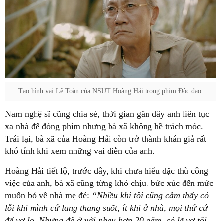
Tạo hình vai Lê Toàn của NSƯT Hoàng Hải trong phim Độc đạo.
Nam nghệ sĩ cũng chia sẻ, thời gian gần đây anh liên tục
xa nhà để đóng phim nhưng bà xã không hề trách móc.
Trái lại, bà xã của Hoàng Hải còn trở thành khán giả rất
khó tính khi xem những vai diễn của anh.
Hoàng Hải tiết lộ, trước đây, khi chưa hiểu đặc thù công
việc của anh, bà xã cũng từng khó chịu, bức xúc đến mức
muốn bỏ về nhà mẹ đẻ:
“Nhiều khi tôi cũng cảm thấy có
lỗi khi mình cứ lang thang suốt, ít khi ở nhà, mọi thứ cứ
để vợ lo.
Nhưng đã ở với nhau hơn 20 năm, có lẽ vợ tôi