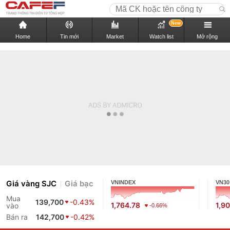
New
Home
Tin mới
Market
Watch list
Mở rộng
Giá vàng SJC
Giá bạc
VNINDEX
VN30
Mua
139,700
-0.43%
1,764.78
1,9
vào
-0.66%
Bán ra
142,700
-0.42%