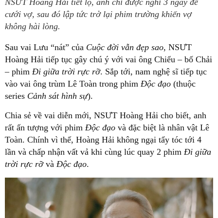
NSƯT Hoàng Hải tiết lộ, anh chỉ được nghỉ 3 ngày để
cưới vợ, sau đó lập tức trở lại phim trường khiến vợ
không hài lòng.
Sau vai Lưu “nát” của
Cuộc đời vẫn đẹp sao
, NSƯT
Hoàng Hải tiếp tục gây chú ý với vai ông Chiểu – bố Chải
– phim
Đi giữa trời rực rỡ
. Sắp tới, nam nghệ sĩ tiếp tục
vào vai ông trùm Lê Toàn trong phim
Độc đạo
(thuộc
series
Cảnh sát hình sự
).
Chia sẻ về vai diễn mới, NSƯT Hoàng Hải cho biết, anh
rất ấn tượng với phim
Độc đạo
và đặc biệt là nhân vật Lê
Toàn. Chính vì thế, Hoàng Hải không ngại tẩy tóc tới 4
lần và chấp nhận vất vả khi cùng lúc quay 2 phim
Đi giữa
trời rực rỡ
và
Độc đạo
.