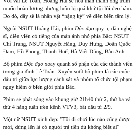
Với vai Lê Toàn, Hoàng Hải sẽ hóa thân thành ông trùm
muốn hoàn lương nhưng luôn bị quá khứ tội lỗi đeo bám.
Do đó, đây sẽ là nhân vật “nặng ký” về diễn biến tâm lý.
Ngoài NSƯT Hoàng Hải, phim
Độc đạo
quy tụ dàn nghệ
sĩ, diễn viên có tiếng của màn ảnh nhỏ phía Bắc: NSƯT
Chí Trung, NSƯT Nguyệt Hằng, Duy Hưng, Doãn Quốc
Đam, Hồ Phong, Thanh Huế, Hà Việt Dũng, Bảo Anh...
Bộ phim
Độc đạo
xoay quanh số phận của các thành viên
trong gia đình Lê Toàn. Xuyên suốt bộ phim là các cuộc
đấu trí giữa lực lượng cảnh sát và nhóm tổ chức tội phạm
nguy hiểm ở biên giới phía Bắc.
Phim sẽ phát sóng vào khung giờ 21h40 thứ 2, thứ ba và
thứ 4 hàng tuần trên kênh VTV3, bắt đầu từ 2/9.
Một nữ NSƯT xinh đẹp: "Tôi đi chơi lúc nào cũng được
mời, đứng lên là có người trả tiền dù không biết ai"