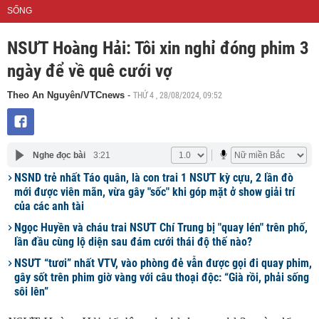
SỐNG
NSƯT Hoàng Hải: Tôi xin nghỉ đóng phim 3
ngày để về quê cưới vợ
THỨ 4 , 28/08/2024, 09:52
Theo An Nguyên/VTCnews
-
Nghe đọc bài
3:21
NSND trẻ nhất Táo quân, là con trai 1 NSƯT kỳ cựu, 2 lần đò
mới được viên mãn, vừa gây "sốc" khi góp mặt ở show giải trí
của các anh tài
Ngọc Huyền và cháu trai NSƯT Chí Trung bị "quay lén" trên phố,
lần đầu cùng lộ diện sau đám cưới thái độ thế nào?
NSƯT “tươi” nhất VTV, vào phòng đẻ vẫn được gọi đi quay phim,
gây sốt trên phim giờ vàng với câu thoại độc: “Già rồi, phải sống
sôi lên”