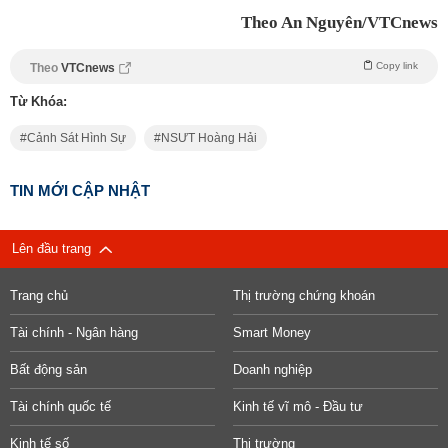
Theo An Nguyên/VTCnews
Copy link
Theo
VTCnews
Từ Khóa:
Cảnh Sát Hình Sự
NSƯT Hoàng Hải
TIN MỚI CẬP NHẬT
Lên đầu trang
Trang chủ
Thị trường chứng khoán
Tài chính - Ngân hàng
Smart Money
Bất động sản
Doanh nghiệp
Tài chính quốc tế
Kinh tế vĩ mô - Đầu tư
Kinh tế số
Thị trường