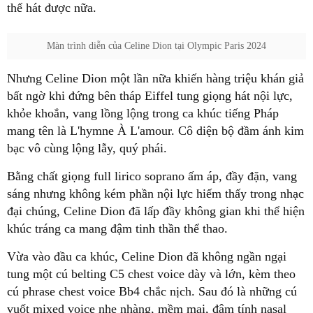
thể hát được nữa.
Màn trình diễn của Celine Dion tại Olympic Paris 2024
Nhưng Celine Dion một lần nữa khiến hàng triệu khán giả
bất ngờ khi đứng bên tháp Eiffel tung giọng hát nội lực,
khỏe khoắn, vang lồng lộng trong ca khúc tiếng Pháp
mang tên là L'hymne À L'amour. Cô diện bộ đầm ánh kim
bạc vô cùng lộng lẫy, quý phái.
Bằng chất giọng full lirico soprano ấm áp, đầy đặn, vang
sáng nhưng không kém phần nội lực hiếm thấy trong nhạc
đại chúng, Celine Dion đã lấp đầy không gian khi thể hiện
khúc tráng ca mang đậm tinh thần thể thao.
Vừa vào đầu ca khúc, Celine Dion đã không ngần ngại
tung một cú belting C5 chest voice dày và lớn, kèm theo
cú phrase chest voice Bb4 chắc nịch. Sau đó là những cú
vuốt mixed voice nhẹ nhàng, mềm mại, đậm tính nasal