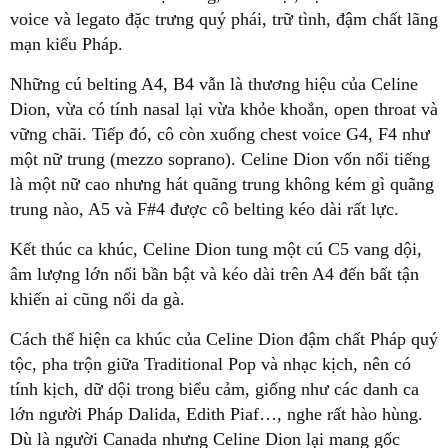
voice và legato đặc trưng quý phái, trữ tình, đậm chất lãng
mạn kiểu Pháp.
Những cú belting A4, B4 vẫn là thương hiệu của Celine
Dion, vừa có tính nasal lại vừa khỏe khoắn, open throat và
vững chãi. Tiếp đó, cô còn xuống chest voice G4, F4 như
một nữ trung (mezzo soprano). Celine Dion vốn nổi tiếng
là một nữ cao nhưng hát quãng trung không kém gì quãng
trung nào, A5 và F#4 được cô belting kéo dài rất lực.
Kết thúc ca khúc, Celine Dion tung một cú C5 vang dội,
âm lượng lớn nổi bần bật và kéo dài trên A4 đến bất tận
khiến ai cũng nổi da gà.
Cách thể hiện ca khúc của Celine Dion đậm chất Pháp quý
tộc, pha trộn giữa Traditional Pop và nhạc kịch, nên có
tính kịch, dữ dội trong biểu cảm, giống như các danh ca
lớn người Pháp Dalida, Edith Piaf…, nghe rất hào hùng.
Dù là người Canada nhưng Celine Dion lại mang gốc