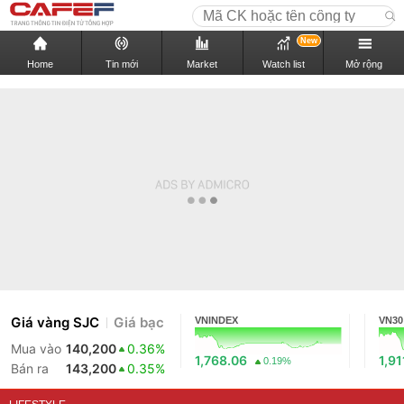
New
Home
Tin mới
Market
Watch list
Mở rộng
Giá vàng SJC
Giá bạc
VNINDEX
VN30
Mua vào
140,200
0.36%
1,768.06
1,91
0.19%
Bán ra
143,200
0.35%