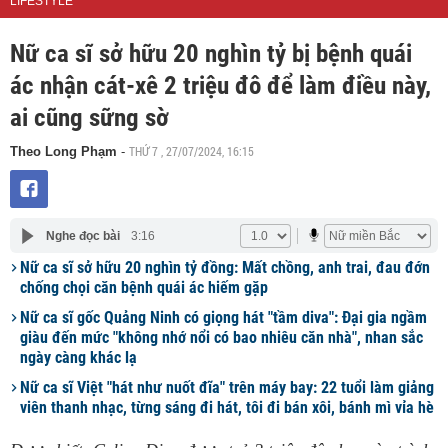
LIFESTYLE
Nữ ca sĩ sở hữu 20 nghìn tỷ bị bệnh quái
ác nhận cát-xê 2 triệu đô để làm điều này,
ai cũng sững sờ
THỨ 7 , 27/07/2024, 16:15
Theo Long Phạm
-
Nghe đọc bài
3:16
Nữ ca sĩ sở hữu 20 nghìn tỷ đồng: Mất chồng, anh trai, đau đớn
chống chọi căn bệnh quái ác hiếm gặp
Nữ ca sĩ gốc Quảng Ninh có giọng hát "tầm diva": Đại gia ngầm
giàu đến mức "không nhớ nổi có bao nhiêu căn nhà", nhan sắc
ngày càng khác lạ
Nữ ca sĩ Việt "hát như nuốt đĩa" trên máy bay: 22 tuổi làm giảng
viên thanh nhạc, từng sáng đi hát, tôi đi bán xôi, bánh mì vỉa hè