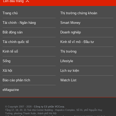
Lên đầu trang
Trang chủ
Thị trường chứng khoán
Tài chính - Ngân hàng
Smart Money
Bất động sản
Doanh nghiệp
Tài chính quốc tế
Kinh tế vĩ mô - Đầu tư
Kinh tế số
Thị trường
Sống
Lifestyle
Xã hội
Lịch sự kiện
Báo cáo phân tích
Watch List
eMagazine
© Copyright 2007 - 2026 -
Công ty Cổ phần VCCorp.
Tầng 17, 19, 20, 21 Toà nhà Center Building - Hapulico Complex, Số 01, phố Nguyễn Huy
Tưởng, phường Thanh Xuân, thành phố Hà Nội