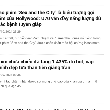
ao phim "Sex and the City" là biểu tượng gợi
ảm của Hollywood: U70 vẫn đầy năng lượng dù
ắc bệnh tuyến giáp
/10/2024 23:29
m Cattrall, nữ diễn viên đảm nhiệm vai Samantha Jones nổi tiếng trong
ạt phim "Sex and the City" được chẩn đoán mắc hội chứng Hashimoto.
him chưa chiếu đã tăng 1.435% độ hot, cặp
hính đẹp tựa thần tiên giáng trần
/09/2024 09:35
y là tác phẩm nhận được sự mong chờ cao của khán giả vì nam nữ
ính quá đẹp đôi.