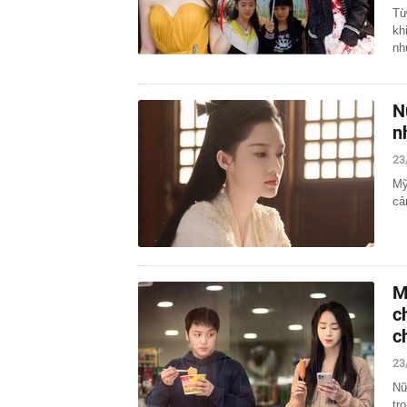
Từ
kh
nh
N
n
23
Mỹ
cả
M
c
c
23
Nữ
tr