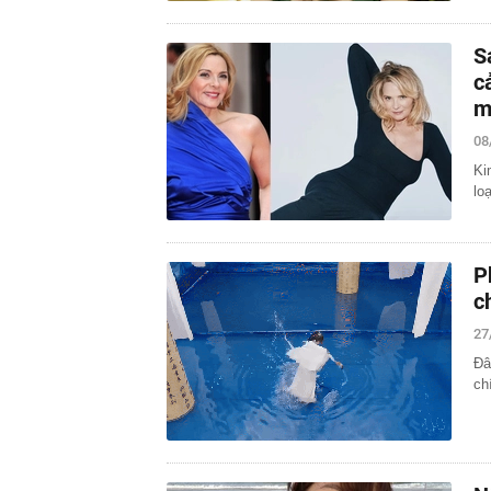
S
c
m
08
Ki
lo
P
c
27
Đâ
ch