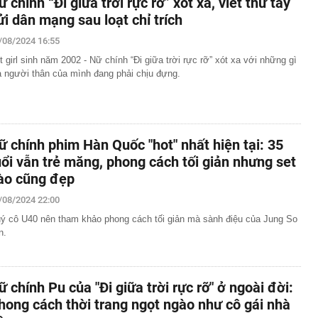
ữ chính “Đi giữa trời rực rỡ” xót xa, viết thư tay
ửi dân mạng sau loạt chỉ trích
/08/2024 16:55
t girl sinh năm 2002 - Nữ chính “Đi giữa trời rực rỡ” xót xa với những gì
 người thân của mình đang phải chịu đựng.
ữ chính phim Hàn Quốc "hot" nhất hiện tại: 35
uổi vẫn trẻ măng, phong cách tối giản nhưng set
ào cũng đẹp
/08/2024 22:00
ý cô U40 nên tham khảo phong cách tối giản mà sành điệu của Jung So
n.
ữ chính Pu của "Đi giữa trời rực rỡ" ở ngoài đời:
hong cách thời trang ngọt ngào như cô gái nhà