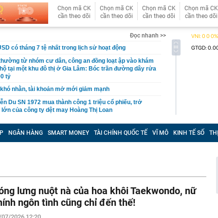
Chọn mã CK
Chọn mã CK
Chọn mã CK
Chọn mã CK
cần theo dõi
cần theo dõi
cần theo dõi
cần theo dõi
Đọc nhanh >>
USD có tháng 7 tệ nhất trong lịch sử hoạt động
 thường từ nhóm cư dân, công an đồng loạt ập vào khám
 hộ tại một khu đô thị ở Gia Lâm: Bóc trần đường dây rửa
0 tỷ
khó nhằn, tài khoản mở mới giảm mạnh
ễn Du SN 1972 mua thành công 1 triệu cổ phiếu, trở
 lớn của công ty dệt may Hoàng Thị Loan
đỉnh núi cao thứ 5 Việt Nam, là “ cột mốc thiêng liêng đẹp
ng” ở độ cao trên 3.000m, điểm đến "trong mơ" của dân
P
NGÂN HÀNG
SMART MONEY
TÀI CHÍNH QUỐC TẾ
VĨ MÔ
KINH TẾ SỐ
TH
 hệ thống y khoa tư nhân sở hữu 14 bệnh viện, 2.900
vừa được vinh danh "Hệ thống Y khoa tốt nhất Việt Nam
hoán bị HoSE cắt margin trong tháng 8
óng lưng nuột nà của hoa khôi Taekwondo, nữ
iệp Việt thu hơn 1 tỷ USD ở nước ngoài trong nửa đầu
i nhuận tăng hơn 120%
hính ngôn tình cũng chỉ đến thế!
Vietcap dự phóng VN-Index có thể chạm mốc 1.885 điểm
/07/2026 12:20