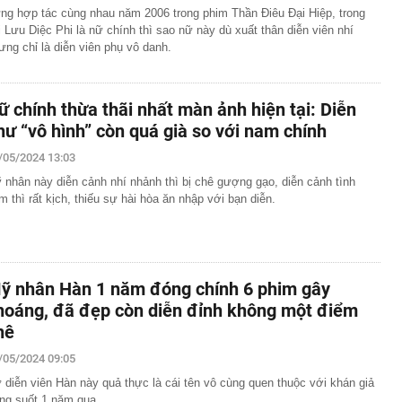
ng hợp tác cùng nhau năm 2006 trong phim Thần Điêu Đại Hiệp, trong
i Lưu Diệc Phi là nữ chính thì sao nữ này dù xuất thân diễn viên nhí
ưng chỉ là diễn viên phụ vô danh.
ữ chính thừa thãi nhất màn ảnh hiện tại: Diễn
hư “vô hình” còn quá già so với nam chính
/05/2024 13:03
 nhân này diễn cảnh nhí nhảnh thì bị chê gượng gạo, diễn cảnh tình
m thì rất kịch, thiếu sự hài hòa ăn nhập với bạn diễn.
ỹ nhân Hàn 1 năm đóng chính 6 phim gây
hoáng, đã đẹp còn diễn đỉnh không một điểm
hê
/05/2024 09:05
 diễn viên Hàn này quả thực là cái tên vô cùng quen thuộc với khán giả
ong suốt 1 năm qua.