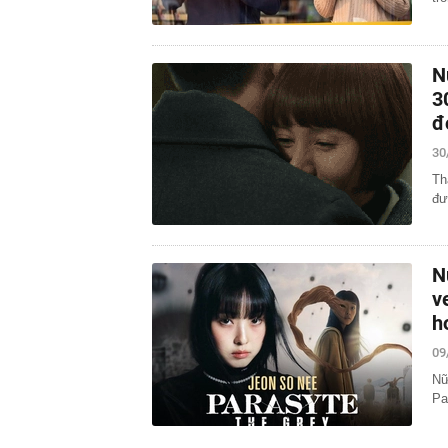
N
3
đ
30
Th
đư
N
v
h
09
Nữ
Pa