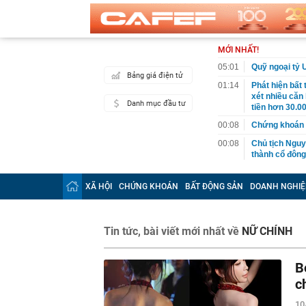
MỚI NHẤT!
05:01
Quỹ ngoại tỷ 
Bảng giá điện tử
01:14
Phát hiện bất
xét nhiều căn
Danh mục đầu tư
tiền hơn 30.00
00:08
Chứng khoán 
00:08
Chủ tịch Nguy
thành cổ đông
00:05
Ít người biết 
nhất biên cươ
XÃ HỘI
CHỨNG KHOÁN
BẤT ĐỘNG SẢN
DOANH NGHIỆ
trekking
00:05
Việt Nam có 1
giường bệnh, 
Tin tức, bài viết mới nhất về
NỮ CHÍNH
2026"
00:05
56 mã chứng k
B
00:03
Một doanh ngh
năm 2026, lợ
c
00:03
Chứng khoán 
10