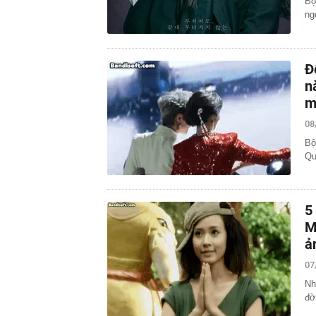
Bộ
ng
Đ
n
m
08
Bộ
Qu
5
M
ả
07
Nh
đờ