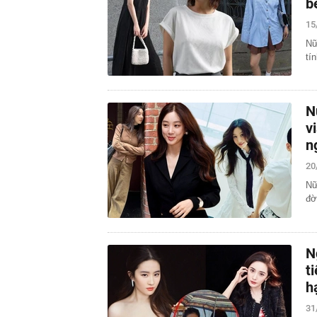
b
15
Nữ
tín
N
v
n
20
Nữ
đờ
N
t
h
31