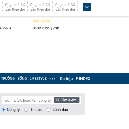
Chọn mã CK
Chọn mã CK
Chọn mã CK
cần theo dõi
cần theo dõi
cần theo dõi
Dữ liệu
F INDEX
Ị TRƯỜNG
SỐNG
LIFESTYLE
Công ty
Tin tức
Lãnh đạo