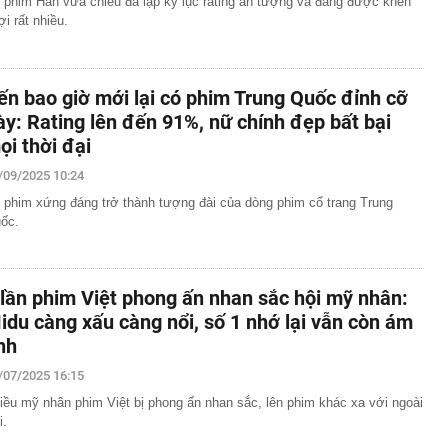
 phim Hàn vừa chiếu đã lập kỷ lục rating ấn tượng và đang được khen
ợi rất nhiều.
ến bao giờ mới lại có phim Trung Quốc đỉnh cỡ
ày: Rating lên đến 91%, nữ chính đẹp bất bại
ọi thời đại
/09/2025 10:24
 phim xứng đáng trở thành tượng đài của dòng phim cổ trang Trung
ốc.
 lần phim Việt phong ấn nhan sắc hội mỹ nhân:
idu càng xấu càng nổi, số 1 nhớ lại vẫn còn ám
nh
/07/2025 16:15
iều mỹ nhân phim Việt bị phong ấn nhan sắc, lên phim khác xa với ngoài
i.