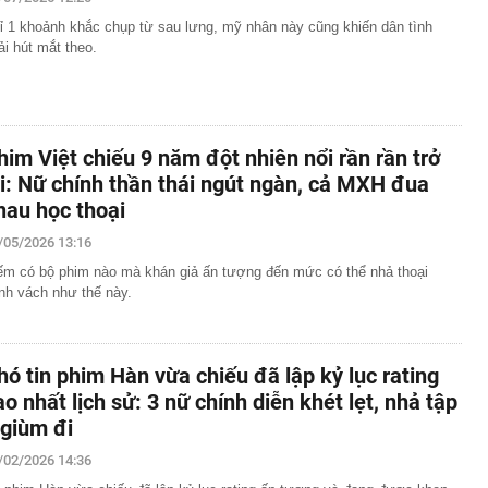
áng 8
ỉ 1 khoảnh khắc chụp từ sau lưng, mỹ nhân này cũng khiến dân tình
lượng tiền hơn 62.000 tỷ đồng, lớn hơn cả Vinhomes,
ải hút mắt theo.
y Điện Máy Xanh, Bách Hóa Xanh, An Khang, vốn hóa
ng DMX
 nhà cổ, phát hiện 'kho báu' gồm 1.000 đồng tiền vàng và
ấu trong nhiều ngăn bí mật - giá trị hơn 18 tỷ đồng
him Việt chiếu 9 năm đột nhiên nổi rần rần trở
ận biết ngôi nhà có phong thuỷ không thuận lợi
ại: Nữ chính thần thái ngút ngàn, cả MXH đua
ượng khách đến Việt Nam đông nhất 7 tháng đầu năm,
hau học thoại
 và Nga, gấp gần 6 lần Ấn Độ
/05/2026 13:16
i cây tiết lộ: Khách thường chọn quả to, người trong
tra 5 chi tiết này trước
ếm có bộ phim nào mà khán giả ấn tượng đến mức có thể nhả thoại
nh vách như thế này.
 cao tốc quỳ gối 1h an ủi khách: 7 năm sau ở khách sạn 5
 ở nhà, bay hạng thương gia
 có xương trẻ khỏe như phụ nữ 30, bác sĩ kinh ngạc khi
hó tin phim Hàn vừa chiếu đã lập kỷ lục rating
a đựng tâm huyết của NSND Tự Long
ao nhất lịch sử: 3 nữ chính diễn khét lẹt, nhả tập
 4.300 USD/ounce, chuyên gia dự báo đỉnh mới
 giùm đi
iệp dầu khí đem hơn 42.200 tỷ đồng gửi ngân hàng
/02/2026 14:36