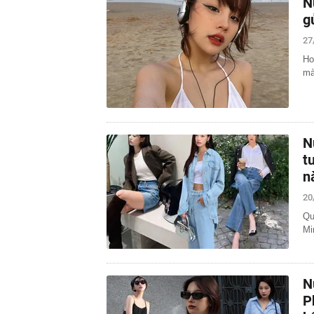
N
g
27
Ho
mà
N
t
n
20
Qu
Mi
N
P