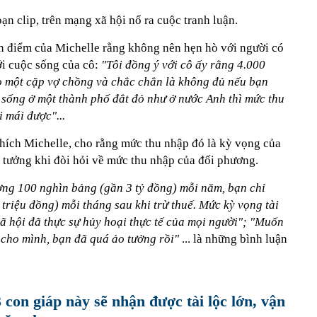
n clip, trên mạng xã hội nổ ra cuộc tranh luận.
n điểm của Michelle rằng không nên hẹn hò với người có
i cuộc sống của cô:
"Tôi đồng ý với cô ấy rằng 4.000
o một cặp vợ chồng và chắc chắn là không đủ nếu bạn
 sống ở một thành phố đắt đỏ như ở nước Anh thì mức thu
i mái được"...
chích Michelle, cho rằng mức thu nhập đó là kỳ vọng của
o tưởng khi đòi hỏi về mức thu nhập của đối phương.
ng 100 nghìn bảng (gần 3 tỷ đồng) mỗi năm, bạn chỉ
triệu đồng) mỗi tháng sau khi trừ thuế. Mức kỳ vọng tài
ã hội đã thực sự hủy hoại thực tế của mọi người"; "Muốn
 cho mình, bạn đã quá ảo tưởng rồi"
... là những bình luận
 con giáp này sẽ nhận được tài lộc lớn, vận