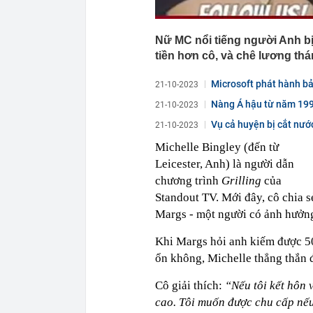
Nữ MC nổi tiếng người Anh bị 
tiền hơn cô, và chê lương th
Microsoft phát hành bản
21-10-2023
Nàng Á hậu từ năm 1994
21-10-2023
Vụ cả huyện bị cắt nướ
21-10-2023
Michelle Bingley (đến từ
Leicester, Anh) là người dẫn
chương trình
Grilling
của
Standout TV. Mới đây, cô chia 
Margs - một người có ảnh hưởng
Khi Margs hỏi anh kiếm được 50.
ổn không, Michelle thẳng thắn 
Cô giải thích:
“Nếu tôi kết hôn 
cao. Tôi muốn được chu cấp nếu