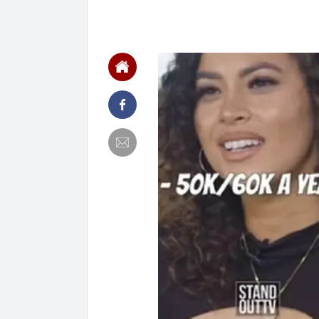
chắn là siêu 
23:14
Bí mật được A
22:56
Vì sao ngày c
Vài mét vuông
22:48
5 LOẠI rau que
nên cẩn thận 
22:28
CHÍNH THỨC: L
nghỉ hè
22:25
Vì sao đồ ăn 
22:07
Không cần tặn
huynh - giáo 
22:03
Ukraine tập k
của Nga
22:02
Nam NSND, Giá
vợ thiếu tá ké
21:51
Một ô tô biển
định: Riêng t
21:37
Tổng thống Tr