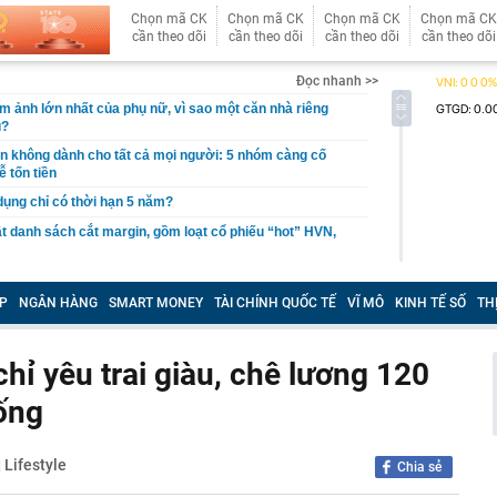
Chọn mã CK
Chọn mã CK
Chọn mã CK
Chọn mã CK
cần theo dõi
cần theo dõi
cần theo dõi
cần theo dõi
Đọc nhanh >>
ám ảnh lớn nhất của phụ nữ, vì sao một căn nhà riêng
u?
giản không dành cho tất cả mọi người: 5 nhóm càng cố
ễ tốn tiền
 dụng chỉ có thời hạn 5 năm?
 danh sách cắt margin, gồm loạt cổ phiếu “hot” HVN,
gờ trở lại, khối ngoại tung 2.200 tỷ đồng mua ròng cổ
m chỉ trong 5 phiên
P
NGÂN HÀNG
SMART MONEY
TÀI CHÍNH QUỐC TẾ
VĨ MÔ
KINH TẾ SỐ
TH
iệp thép với 2.700 lao động đang nợ Trung Quốc gần 1,3
hỉ yêu trai giàu, chê lương 120
an trọng đang trở lại trên thị trường chứng khoán
ống
 50 tuổi ăn cà tím mỗi ngày để chữa tiểu đường, 3 tháng
: "Ông ăn gì thế?"
 bán biệt thự 9 phòng ngủ ở TP.HCM giá gốc 600 tỷ, giảm
Lifestyle
|
Chia sẻ
ng bố phim Tết 2027, nghe tên ai cũng quả quyết “chắc