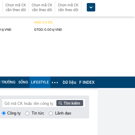
Chọn mã CK
Chọn mã CK
Chọn mã CK
cần theo dõi
cần theo dõi
cần theo dõi
Dữ liệu
F INDEX
Ị TRƯỜNG
SỐNG
LIFESTYLE
Công ty
Tin tức
Lãnh đạo