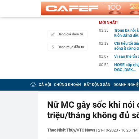
MỚI NHẤT!
03:35
Trong ba nỗi 
Bảng giá điện tử
luôn đứng đầ
02:19
Chi tiêu tối 
Danh mục đầu tư
sống ít càng d
01:07
Vì sao thẻ tín
00:52
HOSE cập nhật
DGC, DMX...
00:12
Tiền lớn bất n
phiếu Việt Na
XÃ HỘI
CHỨNG KHOÁN
BẤT ĐỘNG SẢN
DOANH NGHIỆ
00:05
Một doanh ngh
tỷ USD
Nữ MC gây sốc khi nói c
00:04
Một yếu tố qu
triệu/tháng không đủ s
23:40
Người đàn ông
sau bác sĩ hỏi
23:34
Nam ca sĩ rao
Theo Nhật Thùy/VTC News
|
21-10-2023 - 16:26 PM
còn 400 tỷ
23:28
Trấn Thành cô