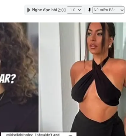
phẩm”
2:00
Nghe đọc bài
pple giấu kín suốt 15 năm trên iPhone
àng nhiều gia đình không còn phơi quần áo ở ban công?
 ngoài trời đang được dùng theo 1 cách rất khác
n thuộc có khả năng tích tụ kim loại nặng, người Việt
nguồn gốc trước khi sử dụng
ịch đi học trở lại của học sinh 34 tỉnh, thành phố sau kỳ
Việt hầu như món nào cũng có hành lá?
g quà, 5 câu nói này đủ sức khiến mối quan hệ phụ
viên gắn bó khăng khít, con trẻ được hưởng lợi!
ích Crimea, phá hủy hệ thống phòng không 15 triệu USD
m đốc Nhà hát Chèo Quân đội mua ô tô tặng sinh nhật
m 12 tuổi
 29A "dính" gần 100 lần phạt nguội do chạy quá tốc độ quy
háng 7/2026 vi phạm 21 lần
ump bực bội vì lộ tin về kho đạn dược Mỹ