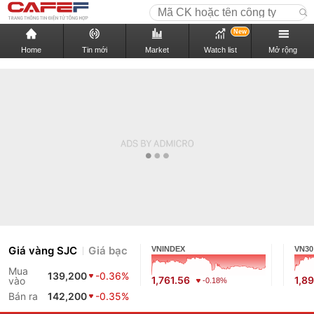
New
Home
Tin mới
Market
Watch list
Mở rộng
Giá vàng SJC
Giá bạc
VNINDEX
VN30
Mua
139,200
-0.36%
1,761.56
1,89
vào
-0.18%
Bán ra
142,200
-0.35%