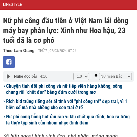
LIFESTYLE
Nữ phi công đầu tiên ở Việt Nam lái dòng
máy bay phản lực: Xinh như Hoa hậu, 23
tuổi đã là cơ phó
THỨ 7 , 02/03/2024, 07:24
Theo Lam Giang
-
Nghe đọc bài
4:16
Chuyện tình đôi phi công và nữ tiếp viên hàng không, sống
chung rồi "chốt đơn" bằng đám cưới trong mơ
Rich kid trúng tiếng sét ái tình với "phi công trẻ" đẹp trai, vì 1
biến cố mà nhà chồng cho con trai ở rể
Nữ phi công bỗng hot rần rần vì khí chất quá đỉnh, hóa ra từng
là thực tập sinh của nhóm nhạc đình đám
Sở hữu ngoại hình xinh đẹp, nhỏ nhắn, mỏng manh,