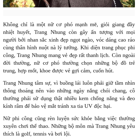
Không chỉ là một nữ cơ phó mạnh mẽ, giỏi giang đầy
nhiệt huyết, Trang Nhung còn gây ấn tượng với mọi
người bởi nhan sắc xinh đẹp ngọt ngào, vóc dáng cao ráo
cùng thân hình nuột nà lý tưởng. Khi diện trang phục phi
công, Trang Nhung mang vẻ đẹp rất thanh lịch. Còn ngoài
đời thường, nữ cơ phó thường chọn những bộ đồ trẻ
trung, hợp mốt, khoe được vẻ gợi cảm, cuốn hút.
Trang Nhung tâm sự, vì buồng lái luôn phải giữ tầm nhìn
thông thoáng nên vào những ngày nắng chói chang, cô
thường phải sử dụng thật nhiều kem chống nắng và đeo
kính râm để bảo vệ mắt tránh xa tia UV độc hại.
Nữ phi công cũng rèn luyện sức khỏe bằng việc thường
xuyên chơi thể thao. Những bộ môn mà Trang Nhung yêu
thích là golf, tennis và bơi lội.