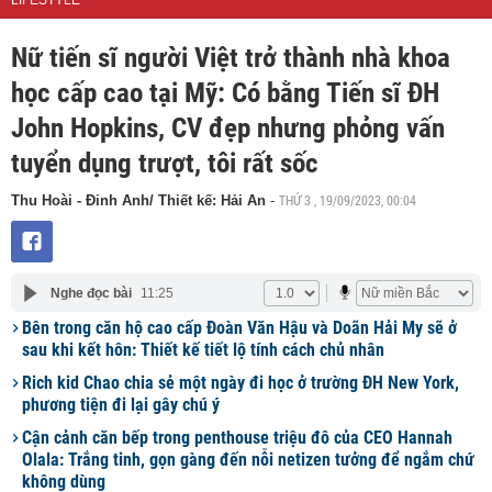
LIFESTYLE
Nữ tiến sĩ người Việt trở thành nhà khoa
học cấp cao tại Mỹ: Có bằng Tiến sĩ ĐH
John Hopkins, CV đẹp nhưng phỏng vấn
tuyển dụng trượt, tôi rất sốc
THỨ 3 , 19/09/2023, 00:04
Thu Hoài - Đinh Anh/ Thiết kế: Hải An
-
Nghe đọc bài
11:25
Bên trong căn hộ cao cấp Đoàn Văn Hậu và Doãn Hải My sẽ ở
sau khi kết hôn: Thiết kế tiết lộ tính cách chủ nhân
Rich kid Chao chia sẻ một ngày đi học ở trường ĐH New York,
phương tiện đi lại gây chú ý
Cận cảnh căn bếp trong penthouse triệu đô của CEO Hannah
Olala: Trắng tinh, gọn gàng đến nỗi netizen tưởng để ngắm chứ
không dùng