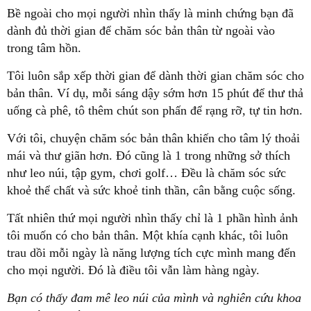
Bề ngoài cho mọi người nhìn thấy là minh chứng bạn đã
dành đủ thời gian để chăm sóc bản thân từ ngoài vào
trong tâm hồn.
Tôi luôn sắp xếp thời gian để dành thời gian chăm sóc cho
bản thân. Ví dụ, mỗi sáng dậy sớm hơn 15 phút để thư thả
uống cà phê, tô thêm chút son phấn để rạng rỡ, tự tin hơn.
Với tôi, chuyện chăm sóc bản thân khiến cho tâm lý thoải
mái và thư giãn hơn. Đó cũng là 1 trong những sở thích
như leo núi, tập gym, chơi golf… Đều là chăm sóc sức
khoẻ thể chất và sức khoẻ tinh thần, cân bằng cuộc sống.
Tất nhiên thứ mọi người nhìn thấy chỉ là 1 phần hình ảnh
tôi muốn có cho bản thân. Một khía cạnh khác, tôi luôn
trau dồi mỗi ngày là năng lượng tích cực mình mang đến
cho mọi người. Đó là điều tôi vẫn làm hàng ngày.
Bạn có thấy đam mê leo núi của mình và nghiên cứu khoa