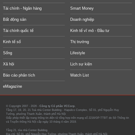
Tài chính - Ngân hàng
Smart Money
Bất động sản
Doanh nghiệp
Tài chính quốc tế
Kinh tế vĩ mô - Đầu tư
Kinh tế số
Thị trường
Sống
Lifestyle
Xã hội
Lịch sự kiện
Báo cáo phân tích
Watch List
eMagazine
© Copyright 2007 - 2026 -
Công ty Cổ phần VCCorp.
Tầng 17, 19, 20, 21 Toà nhà Center Building - Hapulico Complex, Số 01, phố Nguyễn Huy
Tưởng, phường Thanh Xuân, thành phố Hà Nội
Giấy phép thiết lập trang thông tin điện tử tổng hợp trên mạng số 2216/GP-TTĐT do Sở Thông tin
và Truyền thông Hà Nội cấp ngày 10 tháng 4 năm 2019.
Tầng 21, tòa nhà Center Building.
Địa chỉ: Số 01, phố Nguyễn Huy Tưởng, phường Thanh Xuân, thành phố Hà Nội