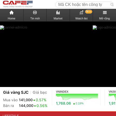
New
Home
Tin mới
Market
Watch list
Mở rộng
Giá vàng SJC
Giá bạc
VNINDEX
VN30
Mua vào
141,000
0.57%
1,768.06
1,91
0.19%
Bán ra
144,000
0.56%