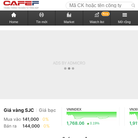
New
Home
Tin mới
Market
Watch list
Mở rộng
Giá vàng SJC
Giá bạc
VNINDEX
VN30
Mua vào
141,000
0%
1,768.06
1,91
0.19%
Bán ra
144,000
0%