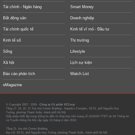
Tài chính - Ngân hàng
Smart Money
Bất động sản
Doanh nghiệp
Tài chính quốc tế
Kinh tế vĩ mô - Đầu tư
Kinh tế số
Thị trường
Sống
Lifestyle
Xã hội
Lịch sự kiện
Báo cáo phân tích
Watch List
eMagazine
© Copyright 2007 - 2026 -
Công ty Cổ phần VCCorp.
Tầng 17, 19, 20, 21 Toà nhà Center Building - Hapulico Complex, Số 01, phố Nguyễn Huy
Tưởng, phường Thanh Xuân, thành phố Hà Nội
Giấy phép thiết lập trang thông tin điện tử tổng hợp trên mạng số 2216/GP-TTĐT do Sở Thông tin
và Truyền thông Hà Nội cấp ngày 10 tháng 4 năm 2019.
Tầng 21, tòa nhà Center Building.
Địa chỉ: Số 01, phố Nguyễn Huy Tưởng, phường Thanh Xuân, thành phố Hà Nội