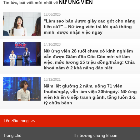
NỮ ỨNG VIÊN
Tin tức, bài viết mới nhất về
12/06/2025
"Làm sao bán được giày cao gót cho nàng
tiên cá?" – Nữ ứng viên trả lời quá thông
minh, được nhận việc ngay
14/10/2023
Nữ ứng viên 28 tuổi chưa có kinh nghiệm
vẫn được Giám đốc Cốc Cốc mời về làm
việc, mức lương 25 triệu đồng/tháng: Chìa
khoá nằm ở 2 khả năng đặc biệt
18/12/2021
Nằm liệt giường 2 năm, uống 71 viên
thuốc/ngày, vẫn làm việc 20h/ngày: Nữ ứng
viên khiến 6 sếp tranh giành, tặng luôn 1-2
tỷ chữa bệnh
Lên đầu trang
Trang chủ
Thị trường chứng khoán