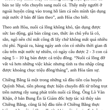
bán xe lấy vốn chuyển sang nuôi cá. Thấy mấy người ở
ngoài huyện cũng vào trong hồ làm cá nên mình tận dụng
mặt nước ở bản để làm theo”, anh Hòa cho biết.
Theo anh Hòa, nuôi cá lồng không khó, tận dụng được
sức lao động, giá bán cũng cao, thức ăn chủ yếu là cỏ,
sắn, ngô nên chỉ mất công đi lấy chứ không mất quá nhiều
chi phí. Ngoài ra, hàng ngày anh còn có nhiều thời gian đi
câu trên mặt nước tự nhiên, có ngày câu được 2 - 3 con cá
nặng 5 – 10 kg bán được cả triệu đồng. “Nuôi cá lồng đỡ
vất vả hơn những việc khác nhưng tính ra thu nhập cũng
được khoảng chục triệu đồng/tháng”, anh Hòa tâm sự.
Chiềng Bằng là một trong những xã đầu tiên của huyện
Quỳnh Nhai, tiên phong thực hiện chuyển đổi từ trồng trọt
trên nương rẫy sang phát triển nuôi cá lồng. Ông Lò Văn
Khặn, ở bản Bung Én là Giám đốc hợp tác xã thủy sản
Chiềng Bằng, cũng là hộ đầu tiên ở Chiềng Bằng thực