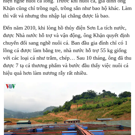
hiện nghề nuôi cá lồng. Trước khi nuôi cá, gia đình ông
Khặn cũng chỉ trồng ngô, trồng sắn như bao hộ khác. Làm
thì vất vả nhưng thu nhập lại chẳng được là bao.
Đến năm 2010, khi lòng hồ thủy điện Sơn La tích nước,
được Nhà nước hỗ trợ và vận động, ông Khặn quyết định
chuyển đổi sang nghề nuôi cá. Ban đầu gia đình chỉ có 1
lồng cá được làm bằng tre, nhà nước hỗ trợ 55 kg giống
với các loại cá như trắm, chép… Sau 10 tháng, ông đã thu
được 7 tạ cá thương phẩm và bước đầu thấy việc nuôi cá
hiệu quả hơn làm nương rẫy rất nhiều.