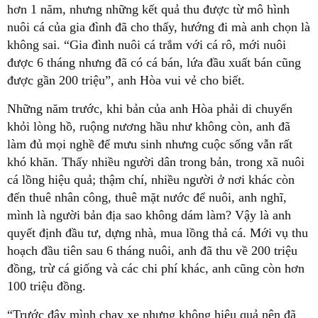
hơn 1 năm, nhưng những kết quả thu được từ mô hình
nuôi cá của gia đình đã cho thấy, hướng đi mà anh chọn là
không sai. “Gia đình nuôi cá trắm với cá rô, mới nuôi
được 6 tháng nhưng đã có cá bán, lứa đầu xuất bán cũng
được gần 200 triệu”, anh Hòa vui vẻ cho biết.
Những năm trước, khi bản của anh Hòa phải di chuyển
khỏi lòng hồ, ruộng nương hầu như không còn, anh đã
làm đủ mọi nghề để mưu sinh nhưng cuộc sống vẫn rất
khó khăn. Thấy nhiều người dân trong bản, trong xã nuôi
cá lồng hiệu quả; thậm chí, nhiều người ở nơi khác còn
đến thuê nhân công, thuê mặt nước để nuôi, anh nghĩ,
mình là người bản địa sao không dám làm? Vậy là anh
quyết định đầu tư, dựng nhà, mua lồng thả cá. Mới vụ thu
hoạch đầu tiên sau 6 tháng nuôi, anh đã thu về 200 triệu
đồng, trừ cá giống và các chi phí khác, anh cũng còn hơn
100 triệu đồng.
“Trước đây mình chạy xe nhưng không hiệu quả nên đã