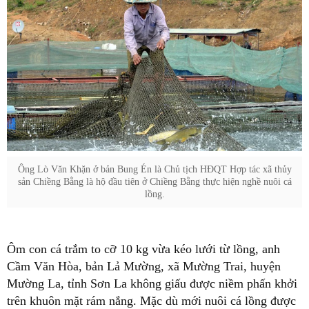
Ông Lò Văn Khặn ở bản Bung Én là Chủ tịch HĐQT Hợp tác xã thủy
sản Chiềng Bằng là hộ đầu tiên ở Chiềng Bằng thực hiện nghề nuôi cá
lồng.
Ôm con cá trắm to cỡ 10 kg vừa kéo lưới từ lồng, anh
Cầm Văn Hòa, bản Lả Mường, xã Mường Trai, huyện
Mường La, tỉnh Sơn La không giấu được niềm phấn khởi
trên khuôn mặt rám nắng. Mặc dù mới nuôi cá lồng được