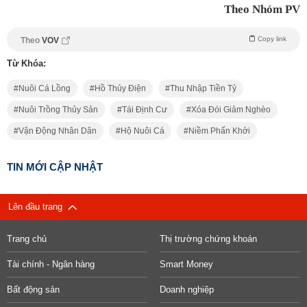
Theo Nhóm PV
Copy link
Theo
VOV
Từ Khóa:
Nuôi Cá Lồng
Hồ Thủy Điện
Thu Nhập Tiền Tỷ
Nuôi Trồng Thủy Sản
Tái Định Cư
Xóa Đói Giảm Nghèo
Vận Động Nhân Dân
Hộ Nuôi Cá
Niềm Phấn Khởi
TIN MỚI CẬP NHẬT
Lên đầu trang
Trang chủ
Thị trường chứng khoán
Tài chính - Ngân hàng
Smart Money
Bất động sản
Doanh nghiệp