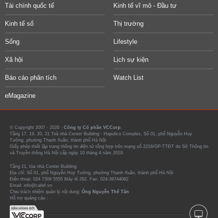
Tài chính quốc tế
Kinh tế vĩ mô - Đầu tư
Kinh tế số
Thị trường
Sống
Lifestyle
Xã hội
Lịch sự kiện
Báo cáo phân tích
Watch List
eMagazine
© Copyright 2007 - 2026 -
Công ty Cổ phần VCCorp.
Tầng 17, 19, 20, 21 Toà nhà Center Building - Hapulico Complex, Số 01, phố Nguyễn Huy
Tưởng, phường Thanh Xuân, thành phố Hà Nội
Giấy phép thiết lập trang thông tin điện tử tổng hợp trên mạng số 2216/GP-TTĐT do Sở Thông tin
và Truyền thông Hà Nội cấp ngày 10 tháng 4 năm 2019.
Tầng 21, tòa nhà Center Building.
Địa chỉ: Số 01, phố Nguyễn Huy Tưởng, phường Thanh Xuân, thành phố Hà Nội
Điện thoại: 024 7309 5555 Máy lẻ 292. Fax: 024-39744082
Email: info@cafef.vn
Chịu trách nhiệm quản lý nội dung:
Ông Nguyễn Thế Tân
Hỗ trợ quảng cáo :