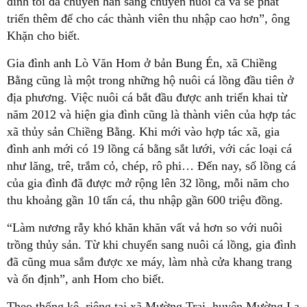
đình tôi đã chuyển hẳn sang chuyên nuôi cá và sẽ phát
triển thêm để cho các thành viên thu nhập cao hơn”, ông
Khặn cho biết.
Gia đình anh Lò Văn Hom ở bản Bung Én, xã Chiềng
Bằng cũng là một trong những hộ nuôi cá lồng đầu tiên ở
địa phương. Việc nuôi cá bắt đầu được anh triển khai từ
năm 2012 và hiện gia đình cũng là thành viên của hợp tác
xã thủy sản Chiềng Bằng. Khi mới vào hợp tác xã, gia
đình anh mới có 19 lồng cá bằng sắt lưới, với các loại cá
như lăng, trê, trắm cỏ, chép, rô phi… Đến nay, số lồng cá
của gia đình đã được mở rộng lên 32 lồng, mỗi năm cho
thu khoảng gần 10 tấn cá, thu nhập gần 600 triệu đồng.
“Làm nương rẫy khó khăn khăn vất vả hơn so với nuôi
trồng thủy sản. Từ khi chuyển sang nuôi cá lồng, gia đình
đã cũng mua sắm được xe máy, làm nhà cửa khang trang
và ổn định”, anh Hom cho biết.
Theo thống kê, riêng tại xã Mường Trai, huyện Mường La