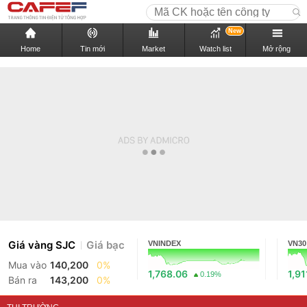
New
Home
Tin mới
Market
Watch list
Mở rộng
Giá vàng SJC
Giá bạc
VNINDEX
VN30
Mua vào
140,200
0%
1,768.06
1,91
0.19%
Bán ra
143,200
0%