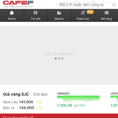
New
Home
Tin mới
Market
Watch list
Mở rộng
Giá vàng SJC
Giá bạc
VNINDEX
VN30
Mua vào
141,000
0%
1,768.06
1,91
0.19%
Bán ra
144,000
0%