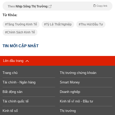
Copy link
Theo
Nhịp Sống Thị Trường
Từ Khóa:
Tăng Trưởng Kinh Tế
Tỷ Lệ Thất Nghiệp
Thu Hút Đầu Tư
Chính Sách Kinh Tế
TIN MỚI CẬP NHẬT
Lên đầu trang
Trang chủ
Thị trường chứng khoán
Tài chính - Ngân hàng
Smart Money
Bất động sản
Doanh nghiệp
Tài chính quốc tế
Kinh tế vĩ mô - Đầu tư
Kinh tế số
Thị trường