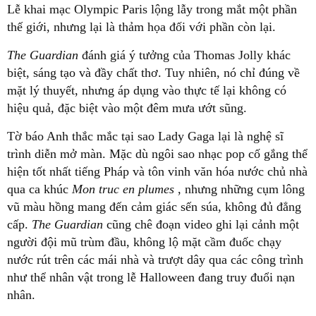
Lễ khai mạc Olympic Paris lộng lẫy trong mắt một phần
thế giới, nhưng lại là thảm họa đối với phần còn lại.
The Guardian
đánh giá ý tưởng của Thomas Jolly khác
biệt, sáng tạo và đầy chất thơ. Tuy nhiên, nó chỉ đúng về
mặt lý thuyết, nhưng áp dụng vào thực tế lại không có
hiệu quả, đặc biệt vào một đêm mưa ướt sũng.
Tờ báo Anh thắc mắc tại sao Lady Gaga lại là nghệ sĩ
trình diễn mở màn. Mặc dù ngôi sao nhạc pop cố gắng thể
hiện tốt nhất tiếng Pháp và tôn vinh văn hóa nước chủ nhà
qua ca khúc
Mon truc en plumes
, nhưng những cụm lông
vũ màu hồng mang đến cảm giác sến súa, không đủ đẳng
cấp.
The Guardian
cũng chê đoạn video ghi lại cảnh một
người đội mũ trùm đầu, không lộ mặt cầm đuốc chạy
nước rút trên các mái nhà và trượt dây qua các công trình
như thể nhân vật trong lễ Halloween đang truy đuổi nạn
nhân.