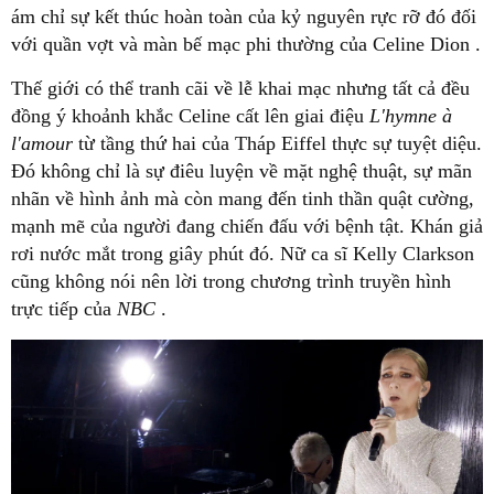
ám chỉ sự kết thúc hoàn toàn của kỷ nguyên rực rỡ đó đối
với quần vợt và màn bế mạc phi thường của Celine Dion .
Thế giới có thể tranh cãi về lễ khai mạc nhưng tất cả đều
đồng ý khoảnh khắc Celine cất lên giai điệu
L'hymne à
l'amour
từ tầng thứ hai của Tháp Eiffel thực sự tuyệt diệu.
Đó không chỉ là sự điêu luyện về mặt nghệ thuật, sự mãn
nhãn về hình ảnh mà còn mang đến tinh thần quật cường,
mạnh mẽ của người đang chiến đấu với bệnh tật. Khán giả
rơi nước mắt trong giây phút đó. Nữ ca sĩ Kelly Clarkson
cũng không nói nên lời trong chương trình truyền hình
trực tiếp của
NBC
.