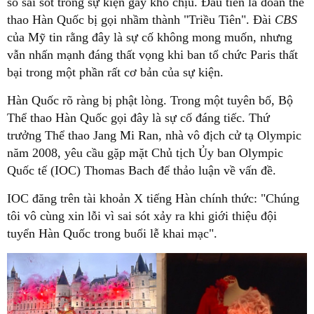
số sai sót trong sự kiện gây khó chịu. Đầu tiên là đoàn thể
thao Hàn Quốc bị gọi nhầm thành "Triều Tiên". Đài
CBS
của Mỹ tin rằng đây là sự cố không mong muốn, nhưng
vẫn nhấn mạnh đáng thất vọng khi ban tổ chức Paris thất
bại trong một phần rất cơ bản của sự kiện.
Hàn Quốc rõ ràng bị phật lòng. Trong một tuyên bố, Bộ
Thể thao Hàn Quốc gọi đây là sự cố đáng tiếc. Thứ
trưởng Thể thao Jang Mi Ran, nhà vô địch cử tạ Olympic
năm 2008, yêu cầu gặp mặt Chủ tịch Ủy ban Olympic
Quốc tế (IOC) Thomas Bach để thảo luận về vấn đề.
IOC đăng trên tài khoản X tiếng Hàn chính thức: "Chúng
tôi vô cùng xin lỗi vì sai sót xảy ra khi giới thiệu đội
tuyển Hàn Quốc trong buổi lễ khai mạc".