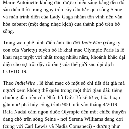
Marie Antoinette không đầu được chiếu sáng bằng đèn đỏ,
sàn diễn thời trang ngay trên cây cầu bắc qua sông Seine
và màn trình diễn của Lady Gaga nhằm tôn vinh nền văn
hóa cabaret (một dạng nhạc kịch) của thành phố trên bờ
sông.
Trang web phê bình điện ảnh lâu đời
IndieWire
(công ty
con của Variety) tuyên bố lễ khai mạc Olympic Paris là lễ
khai mạc tuyệt vời nhất trong nhiều năm, khoảnh khắc đại
diện cho sự trỗi dậy rõ ràng của thế giới sau đại dịch
COVID-19.
Theo
IndieWire
, lễ khai mạc có một số chi tiết đắt giá mà
người xem không thể quên trong một thời gian dài: tiếng
chuông đầu tiên của Nhà thờ Đức Bà kể từ vụ hỏa hoạn
gần như phá hủy công trình 900 tuổi vào tháng 4/2019,
Rafa Nadal cầm ngọn đuốc Olympic đến một chiếc thuyền
đang chờ trên sông Seine - nơi Serena Williams đang đợi
(cùng với Carl Lewis và Nadia Comaneci) - dường như