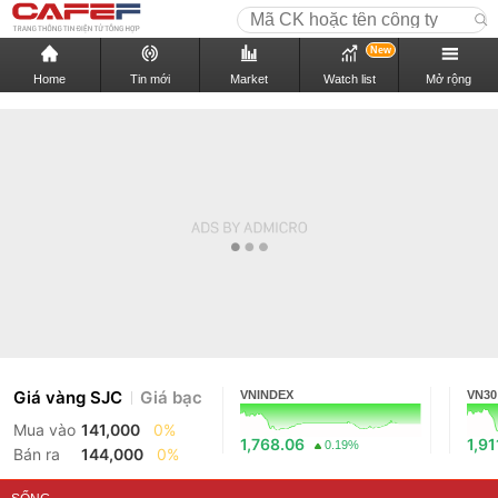
New
Home
Tin mới
Market
Watch list
Mở rộng
Giá vàng SJC
Giá bạc
VNINDEX
VN30
Mua vào
141,000
0%
1,768.06
1,91
0.19%
Bán ra
144,000
0%