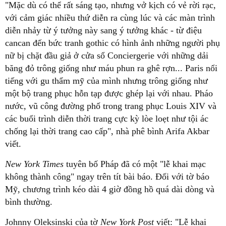
"Mặc dù có thể rất sáng tạo, nhưng vở kịch có vẻ rời rạc,
với cảm giác nhiều thứ diễn ra cùng lúc và các màn trình
diễn nhảy từ ý tưởng này sang ý tưởng khác - từ điệu
cancan đến bức tranh gothic có hình ảnh những người phụ
nữ bị chặt đầu giả ở cửa sổ Conciergerie với những dải
băng đỏ trông giống như máu phun ra ghê rợn... Paris nổi
tiếng với gu thẩm mỹ của mình nhưng trông giống như
một bộ trang phục hỗn tạp được ghép lại với nhau. Pháo
nước, vũ công đường phố trong trang phục Louis XIV và
các buổi trình diễn thời trang cực kỳ lòe loẹt như tội ác
chống lại thời trang cao cấp", nhà phê bình Arifa Akbar
viết.
New York Times
tuyên bố Pháp đã có một "lễ khai mạc
không thành công" ngay trên tít bài báo. Đối với tờ báo
Mỹ, chương trình kéo dài 4 giờ đồng hồ quá dài dòng và
bình thường.
Johnny Oleksinski của tờ
New York Post
viết: "Lễ khai