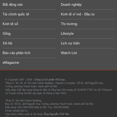
Bất động sản
Doanh nghiệp
Tài chính quốc tế
Kinh tế vĩ mô - Đầu tư
Kinh tế số
Thị trường
Sống
Lifestyle
Xã hội
Lịch sự kiện
Báo cáo phân tích
Watch List
eMagazine
© Copyright 2007 - 2026 -
Công ty Cổ phần VCCorp.
Tầng 17, 19, 20, 21 Toà nhà Center Building - Hapulico Complex, Số 01, phố Nguyễn Huy
Tưởng, phường Thanh Xuân, thành phố Hà Nội
Giấy phép thiết lập trang thông tin điện tử tổng hợp trên mạng số 2216/GP-TTĐT do Sở Thông tin
và Truyền thông Hà Nội cấp ngày 10 tháng 4 năm 2019.
Tầng 21, tòa nhà Center Building.
Địa chỉ: Số 01, phố Nguyễn Huy Tưởng, phường Thanh Xuân, thành phố Hà Nội
Điện thoại: 024 7309 5555 Máy lẻ 292. Fax: 024-39744082
Email: info@cafef.vn
Chịu trách nhiệm quản lý nội dung:
Ông Nguyễn Thế Tân