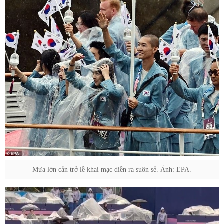
Mưa lớn cản trở lễ khai mạc diễn ra suôn sẻ. Ảnh: EPA.