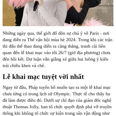
Những ngày qua, thế giới đổ dồn sự chú ý về Paris - nơi
đang diễn ra Thế vận hội mùa hè 2024. Trong khi các trận
thi đấu thể thao đang diễn ra căng thẳng, tranh cãi liên
quan đến lễ khai mạc vào tối 26/7 (giờ địa phương) chưa
đến hồi kết. Dư luận vẫn giằng xé giữa hai luồng ý kiến
trái chiều khen và chê.
Lễ khai mạc tuyệt vời nhất
Ngay từ đầu, Pháp tuyên bố muốn tạo ra một lễ khai mạc
chưa từng có trong lịch sử Olympic. Thực tế cho thấy họ
đã làm được điều đó. Dưới sự chỉ đạo của giám đốc nghệ
thuật Thomas Jolly, ban tổ chức quyết định phá vỡ truyền
thống khi không tổ chức sự kiện trong sân vận động như