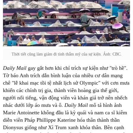
Thời tiết cũng làm giảm đi tính thẩm mỹ của sự kiện. Ảnh: CBC.
Daily Mail
gay gắt hơn khi chỉ trích sự kiện như "trò hề".
Tờ báo Anh trích dẫn bình luận của nhiều cư dân mạng
chê "lễ khai mạc tồi tệ nhất lịch sử Olympic" với cơn mưa
khiến các chính trị gia, thành viên hoàng gia thế giới,
người nổi tiếng, vận động viên và khán giả trở nên nhếch
nhác dưới lớp áo mưa và ô.
Daily Mail
mô tả hình ảnh
Marie Antoinette không đầu là kỳ quái và nam ca sĩ kiêm
diễn viên Pháp Phillippe Katerine hóa thân thành thần
Dionysus giống như Xì Trum xanh khỏa thân. Bên cạnh