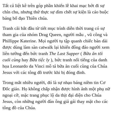
Tất cả liệt kê trên góp phần khiến lễ khai mạc bớt đi sự
chỉn chu, nhưng thứ thực sự dìm chết sự kiện là cáo buộc
báng bổ đạo Thiên chúa.
Tranh cãi bắt đầu từ tiết mục trình diễn thời trang có sự
tham gia của nhóm Drag Queen, người mẫu , vũ công và
Phillippe Katerine. Mọi người tụ tập quanh chiếc bàn dài
được dùng làm sàn catwalk lại khiến đông đảo người xem
liên tưởng đến bức tranh
The Last Supper
(
Bữa ăn tối
cuối cùng
hay
Bữa tiệc ly
), bức tranh nổi tiếng của danh
họa Leonardo da Vinci mô tả bữa ăn cuối cùng của Chúa
Jesus với các tông đồ trước khi bị đóng đinh.
Trong mắt nhiều người, đó là sự nhạo báng niềm tin Cơ
Đốc giáo. Họ không chấp nhận được hình ảnh một phụ nữ
ngoại cỡ, mặc trang phục lộ da thịt đại diện cho Chúa
Jesus, còn những người đàn ông giả gái thay mặt cho các
tông đồ của Chúa.