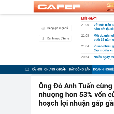
MỚI NHẤT!
21:09
Vết nứt trên 
Bảng giá điện tử
năm tiết lộ đi
21:08
Một doanh ngh
Danh mục đầu tư
suốt 15 năm 
21:04
Vì sao nhiều 
đây mới là x
20:54
Nhiều ngày trư
15,5 triệu đồn
20:52
Nơi “đại kỵ” k
XÃ HỘI
CHỨNG KHOÁN
BẤT ĐỘNG SẢN
DOANH NGHIỆ
20:50
Vì sao chủ tịc
bị bắt?
Ông Đỗ Anh Tuấn cùng 
20:41
Top xe sedan 
nhượng hơn 53% vốn củ
20:40
Ukraine hé lộ
20:40
Đây là số tiề
hoạch lợi nhuận gấp gầ
trai Khánh Th
20:39
Công bố Car C
sự kiện thúc 