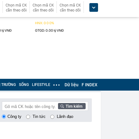
Chọn mã CK
Chọn mã CK
Chọn mã CK
cần theo dõi
cần theo dõi
cần theo dõi
Dữ liệu
F INDEX
Ị TRƯỜNG
SỐNG
LIFESTYLE
Công ty
Tin tức
Lãnh đạo