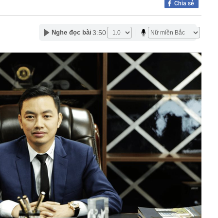
Chia sẻ
máy Honda tháng 8/2026 mới nhất
 bắt tạm giam Nguyễn Minh Hiền SN 1992 liên quan hơn 1
3:50
Nghe đọc bài
 gương mặt đẹp nhất giới giải trí Trung Quốc
ễn Dương Kiều Vy lĩnh án
 Max đang có giá thấp nhất từ trước đến nay
"bay" lên không trung khiến nhiều người thót tim
 đi cầu khỉ miền Tây, dân mạng nín thở vì hồi hộp
thành phụ huynh có con sắp vào lớp 1: Đừng mua các
ọc tập này, chỉ PHÍ TIỀN mà không dùng đến!
lập kỷ lục thế giới khi đứng trên cánh máy bay giữa
n của Nguyễn Minh Hiền SN 1992, liên hệ công an gấp