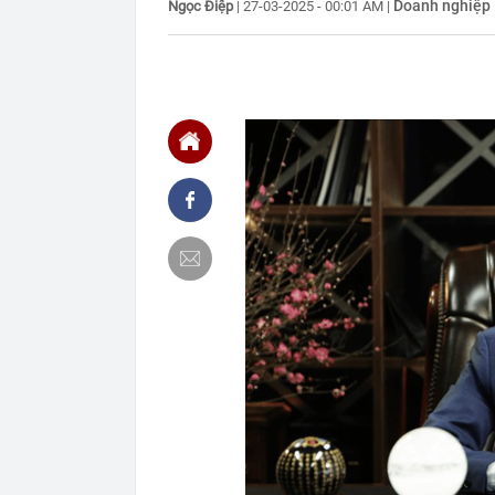
Doanh nghiệp
Ngọc Điệp
|
27-03-2025 - 00:01 AM
|
20:32
Bảng giá xe 
20:31
Thi hành lệnh
tỷ đồng
20:31
Ba mỹ nhân có
20:25
TikToker Nguy
20:24
iPhone 17 Pro
20:17
Ô tô bất ngờ 
20:15
Xem khách Tây
20:14
Khuyên chân 
món đồ dụng h
20:08
Cụ bà 97 tuổi 
không trung
20:05
Ai là nạn nhâ