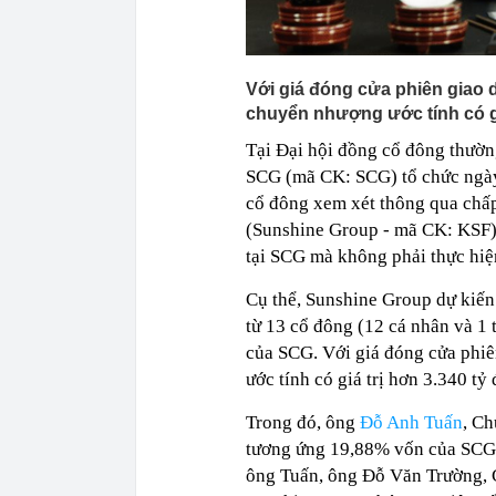
Với giá đóng cửa phiên giao d
chuyển nhượng ước tính có gi
Tại Đại hội đồng cổ đông thườ
SCG (mã CK: SCG) tổ chức ngày 
cổ đông xem xét thông qua chấ
(Sunshine Group - mã CK: KSF)
tại SCG mà không phải thực hiệ
Cụ thể, Sunshine Group dự kiế
từ 13 cổ đông (12 cá nhân và 1
của SCG. Với giá đóng cửa phiên
ước tính có giá trị hơn 3.340 tỷ
Trong đó, ông
Đỗ Anh Tuấn
, Ch
tương ứng 19,88% vốn của SCG, t
ông Tuấn, ông Đỗ Văn Trường,