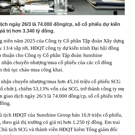
ịch ngày 26/3 là 74.000 đồng/cp, số cổ phiếu dự kiến
á trị hơn 3.340 tỷ đồng.
ng niên năm 2025 của Công ty Cổ phần Tập đoàn Xây dựng
13/4 sắp tới, HĐQT công ty dự kiến trình Đại hội đồng
p thuận cho Công ty Cổ phần Tập đoàn Sunshine
 nhận chuyển nhượng/mua cổ phiếu của các cổ đông
n thủ tục chào mua công khai.
n nhận chuyển nhượng/mua hơn 45,16 triệu cổ phiếu SCG
 tổ chức), chiếm 53,13% vốn của SCG, trở thành công ty mẹ
 giao dịch ngày 26/3 là 74.000 đồng/cp, số cổ phiếu trên
 đồng.
ủ tịch HĐQT của Sunshine Group bán 16,9 triệu cổ phiếu,
heo giá thị trường có giá trị hơn 1.250 tỷ đồng. Em trai
 Chủ tịch SCG và thành viên HĐQT kiêm Tổng giám đốc