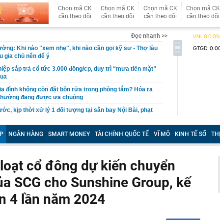
Chọn mã CK
Chọn mã CK
Chọn mã CK
Chọn mã CK
cần theo dõi
cần theo dõi
cần theo dõi
cần theo dõi
Đọc nhanh >>
tường: Khi nào "xem nhẹ", khi nào cần gọi kỹ sư - Thợ lâu
ều gia chủ nên để ý
iệp sắp trả cổ tức 3.000 đồng/cp, duy trì “mưa tiền mặt”
qua
gia đình không còn đặt bồn rửa trong phòng tắm? Hóa ra
u hướng đang được ưa chuộng
ớc, kịp thời xử lý 1 đối tượng tại sân bay Nội Bài, phạt
g
hi đặt WiFi, nhiều người để sai chỗ mà không biết
P
NGÂN HÀNG
SMART MONEY
TÀI CHÍNH QUỐC TẾ
VĨ MÔ
KINH TẾ SỐ
TH
h công ty từng 'nổ' chi 100 tỷ USD làm đường sắt cao tốc
loạt cổ đông dự kiến chuyển
đáng mua trong tầm giá 500 triệu đồng
a SCG cho Sunshine Group, kế
 về chiến dịch 40 ngày tấn công sâu vào lãnh thổ Nga
n cần chi hàng năm nếu muốn vào học cùng trường con
n 4 lần năm 2024
i - Phan Hiển: Xem con số "toát mồ hôi"
hoice Awards 2026: Mở rộng vinh danh cả con người,
đẩy ngành xe Việt Nam