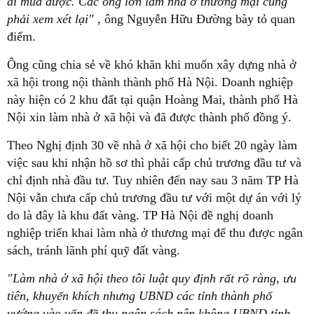
ai mua được. Các ông lớn làm nhà ở thương mại cũng
phải xem xét lại"
, ông Nguyễn Hữu Đường bày tỏ quan
điểm.
Ông cũng chia sẻ về khó khăn khi muốn xây dựng nhà ở
xã hội trong nội thành thành phố Hà Nội. Doanh nghiệp
này hiện có 2 khu đất tại quận Hoàng Mai, thành phố Hà
Nội xin làm nhà ở xã hội và đã được thành phố đồng ý.
Theo Nghị định 30 về nhà ở xã hội cho biết 20 ngày làm
việc sau khi nhận hồ sơ thì phải cấp chủ trương đầu tư và
chỉ định nhà đầu tư. Tuy nhiên đến nay sau 3 năm TP Hà
Nội vẫn chưa cấp chủ trương đầu tư với một dự án với lý
do là đây là khu đất vàng. TP Hà Nội đề nghị doanh
nghiệp triển khai làm nhà ở thương mại để thu được ngân
sách, tránh lãnh phí quỹ đất vàng.
"Làm nhà ở xã hội theo tôi luật quy định rất rõ ràng, ưu
tiên, khuyến khích nhưng UBND các tỉnh thành phố
vướng vào vấn đề thu ngân sách nên không UBND tỉnh,