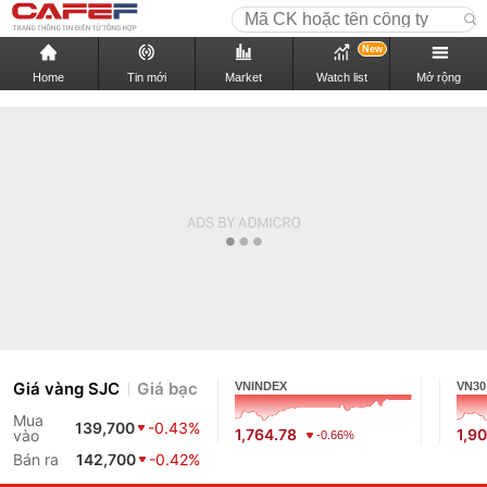
New
Home
Tin mới
Market
Watch list
Mở rộng
Giá vàng SJC
Giá bạc
VNINDEX
VN30
Mua
139,700
-0.43%
1,764.78
1,9
vào
-0.66%
Bán ra
142,700
-0.42%