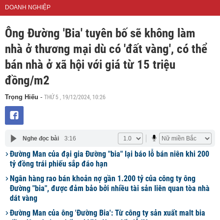
DOANH NGHIỆP
Ông Đường 'Bia' tuyên bố sẽ không làm
nhà ở thương mại dù có 'đất vàng', có thể
bán nhà ở xã hội với giá từ 15 triệu
đồng/m2
THỨ 5 , 19/12/2024, 10:26
Trọng Hiếu
-
Nghe đọc bài
3:16
Đường Man của đại gia Đường "bia" lại báo lỗ bán niên khi 200
tỷ đồng trái phiếu sắp đáo hạn
Ngân hàng rao bán khoản nợ gần 1.200 tỷ của công ty ông
Đường "bia", được đảm bảo bởi nhiều tài sản liên quan tòa nhà
dát vàng
Đường Man của ông 'Đường Bia': Từ công ty sản xuất malt bia