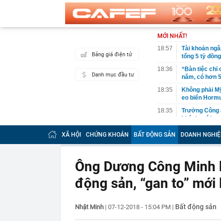
MỚI NHẤT!
18:57
Tài khoản ngâ
Bảng giá điện tử
tổng 5 tỷ đồn
18:36
“Bàn tiệc chỉ 
Danh mục đầu tư
năm, có hơn 5
18:35
Không phải Mỹ 
eo biển Horm
18:35
Trưởng Công a
khách mới
18:30
Xuất hiện diễ
XÃ HỘI
CHỨNG KHOÁN
BẤT ĐỘNG SẢN
DOANH NGHIỆ
USD do Trung 
18:28
Sắc đỏ bao tr
Ông Dương Công Minh kể
18:27
Sao nữ mất 2,
sống dựa vào
động sản, “gan to” mới
18:26
Bất ngờ: Huấn
slogan nổi tiế
Bất động sản
Nhật Minh
|
07-12-2018 - 15:04 PM
18:26
|
Vì sao nhiều 
18:08
QR thanh toán 