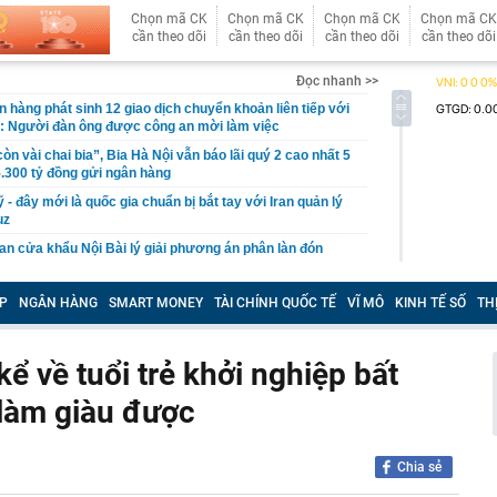
Chọn mã CK
Chọn mã CK
Chọn mã CK
Chọn mã CK
cần theo dõi
cần theo dõi
cần theo dõi
cần theo dõi
Đọc nhanh >>
n hàng phát sinh 12 giao dịch chuyển khoản liên tiếp với
g: Người đàn ông được công an mời làm việc
còn vài chai bia”, Bia Hà Nội vẫn báo lãi quý 2 cao nhất 5
.300 tỷ đồng gửi ngân hàng
- đây mới là quốc gia chuẩn bị bắt tay với Iran quản lý
uz
n cửa khẩu Nội Bài lý giải phương án phân làn đón
n biến mới xung quanh dự án đường sắt cao tốc hơn 7 tỷ
P
NGÂN HÀNG
SMART MONEY
TÀI CHÍNH QUỐC TẾ
VĨ MÔ
KINH TẾ SỐ
TH
Quốc đầu tư: Khoản nợ khủng sẽ đi về đâu?
ùm, cổ phiếu Hoá chất Đức Giang vẫn tăng kịch trần
 về tuổi trẻ khởi nghiệp bất
7 tỷ vì đầu tư chứng khoán, tuyên bố phá sản và phải
 bố mẹ
 làm giàu được
 Hoa Hồng từng là Chủ tịch công ty bất động sản với
ng “có làm thì mới có ăn”
gia đình ngày càng thích dùng máy sấy quần áo?
Chia sẻ
xuyên biên giới - lợi thế cạnh tranh mới của hộ kinh