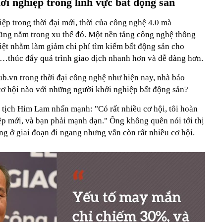
ởi nghiệp trong lĩnh vực bất động sản
iệp trong thời đại mới, thời của công nghệ 4.0 mà
ũng nằm trong xu thế đó. Một nền tảng công nghệ thông
iệt nhằm làm giảm chi phí tìm kiếm bất động sản cho
…thúc đẩy quá trình giao dịch nhanh hơn và dễ dàng hơn.
.vn trong thời đại công nghệ như hiện nay, nhà báo
ơ hội nào với những người khởi nghiệp bất động sản?
 tịch Him Lam nhấn mạnh: "Có rất nhiều cơ hội, tôi hoàn
ệp mới, và bạn phải mạnh dạn." Ông không quên nói tới thị
ng ở giai đoạn đi ngang nhưng vẫn còn rất nhiều cơ hội.