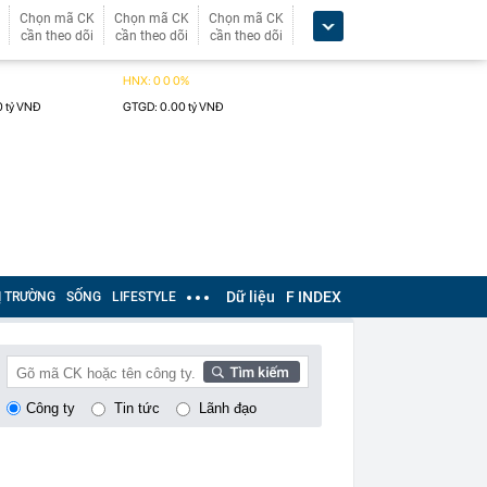
Chọn mã CK
Chọn mã CK
Chọn mã CK
cần theo dõi
cần theo dõi
cần theo dõi
Dữ liệu
F INDEX
Ị TRƯỜNG
SỐNG
LIFESTYLE
Công ty
Tin tức
Lãnh đạo