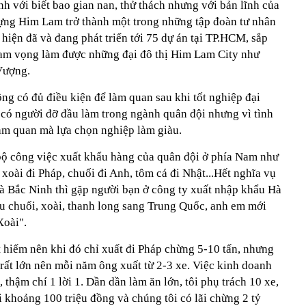
nh với biết bao gian nan, thử thách nhưng với bản lĩnh của
ựng Him Lam trở thành một trong những tập đoàn tư nhân
iện đã và đang phát triển tới 75 dự án tại TP.HCM, sắp
 tham vọng làm được những đại đô thị Him Lam City như
Vượng.
ông có đủ điều kiện để làm quan sau khi tốt nghiệp đại
ại có người đỡ đầu làm trong ngành quân đội nhưng vì tình
àm quan mà lựa chọn nghiệp làm giàu.
bộ công việc xuất khẩu hàng của quân đội ở phía Nam như
 xoài đi Pháp, chuối đi Anh, tôm cá đi Nhật...Hết nghĩa vụ
à Bắc Ninh thì gặp người bạn ở công ty xuất nhập khẩu Hà
u chuối, xoài, thanh long sang Trung Quốc, anh em mới
Xoài".
 hiếm nên khi đó chỉ xuất đi Pháp chừng 5-10 tấn, nhưng
rất lớn nên mỗi năm ông xuất từ 2-3 xe. Việc kinh doanh
, thậm chí 1 lời 1. Dần dần làm ăn lớn, tôi phụ trách 10 xe,
 khoảng 100 triệu đồng và chúng tôi có lãi chừng 2 tỷ