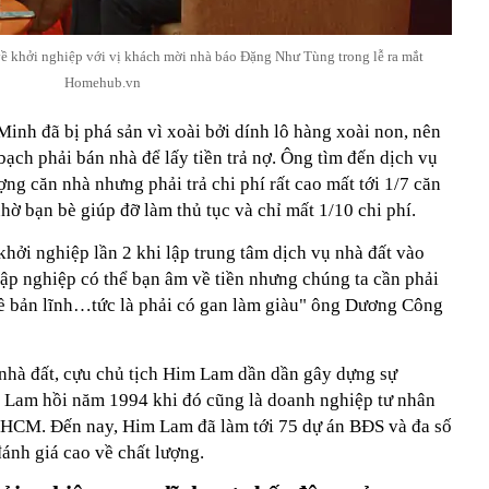
 khởi nghiệp với vị khách mời nhà báo Đặng Như Tùng trong lễ ra mắt
Homehub.vn
Minh đã bị phá sản vì xoài bởi dính lô hàng xoài non, nên
bạch phải bán nhà để lấy tiền trả nợ. Ông tìm đến dịch vụ
ng căn nhà nhưng phải trả chi phí rất cao mất tới 1/7 căn
hờ bạn bè giúp đỡ làm thủ tục và chỉ mất 1/10 chi phí.
khởi nghiệp lần 2 khi lập trung tâm dịch vụ nhà đất vào
p nghiệp có thể bạn âm về tiền nhưng chúng ta cần phải
ề bản lĩnh…tức là phải có gan làm giàu" ông Dương Công
 nhà đất, cựu chủ tịch Him Lam dần dần gây dựng sự
 Lam hồi năm 1994 khi đó cũng là doanh nghiệp tư nhân
.HCM. Đến nay, Him Lam đã làm tới 75 dự án BĐS và đa số
đánh giá cao về chất lượng.