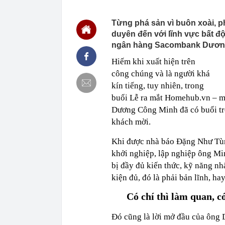
doanh phục vụ
18:05
Vì sao bạn ch
Từng phá sản vì buôn xoài, ph
được dự báo s
duyên đến với lĩnh vực bất đ
18:02
Thừa kế ngôi 
ngân hàng Sacombank Dươn
nơi, trị giá h
Hiếm khi xuất hiện trên
18:01
Tin vui: Khách
vé tham quan,
công chúng và là người khá
18:00
Phó Bí thư Th
kín tiếng, tuy nhiên, trong
đôn đốc tiến 
buổi Lễ ra mắt Homehub.vn – m
18:00
Hà Nội triển k
Dương Công Minh đã có buổi trò
17:53
XSMN 6/8 - K
khách mời.
17:45
Nhiều chủ cơ
hàng số lượn
Khi được nhà báo Đặng Như Tùn
khởi nghiệp, lập nghiệp ông Min
17:44
Quy định chuy
bị đầy đủ kiến thức, kỹ năng nh
17:38
Công an kiểm 
Văn Điệp SN 
kiện đủ, đó là phải bản lĩnh, ha
17:32
Một cổ phiếu 
Có chí thì làm quan, c
giảm điểm
Đó cũng là lời mở đầu của ông