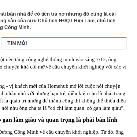
 khách quốc tế
ăm chỉ nhưng tiền vẫn chưa nhiều? Tháng 8, 3 con giáp
ải bán nhà để có tiền trả nợ nhưng đó cũng là cái
ẽ tìm đúng hướng để bứt phá tài chính
ộng sản của cựu Chủ tịch HĐQT Him Lam, chủ tịch
nhà cũ, người đàn ông phát hiện 100 kg vàng giấu khắp
g Công Minh.
ơn 105 tỷ đồng
 Việt đến quốc gia này có thể tích điểm, điểm đổi được
TIN MỚI
 quà tặng
ường trực Thành ủy Hà Nội Nguyễn Trọng Đông kiểm tra,
độ các dự án trọng điểm
ột nền tảng công nghệ thông minh vào sáng 7/12, ông
hai thi hành quy định bảo vệ dữ liệu cá nhân
 chuyện khá cởi mở về câu chuyện khởi nghiệp với các vị
ết quả XSMN hôm nay thứ Năm ngày 6/8/2026
 sở kinh doanh sập bẫy mạo danh đặt thực phẩm, mua
g lớn
g - vị khách mời của Homehub mở lời cuộc nói chuyện
h nhắn nhủ với những bạn trẻ, điều kiện cần là phải trang
ển tiếp về xét thăng hạng viên chức từ 1/7/2026
ất là quản trị nhưng để thành công thì không thể thiếu điều
tra phòng trọ lúc 0 giờ 30 phút, bắt tạm giam Nguyễn
1995
y nói như ông cha ta là "có chí làm quan, có gan làm giàu".
bị tự doanh CTCK bán ròng 200 tỷ đồng trong phiên Index
ó gan làm giàu và quan trọng là phải bản lĩnh
 Dương Công Minh về câu chuyện khởi nghiệp. Từ đó, ông