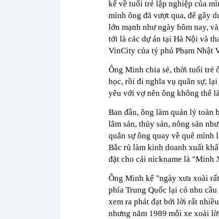
kể về tuổi trẻ lập nghiệp của mì
mình ông đã vượt qua, để gây d
lớn mạnh như ngày hôm nay, và h
tới là các dự án tại Hà Nội và
VinCity của tỷ phú Phạm Nhật 
Ông Minh chia sẻ, thời tuổi trẻ 
học, rồi đi nghĩa vụ quân sự, l
yêu với vợ nên ông không thể l
Ban đầu, ông làm quản lý toàn 
lâm sản, thủy sản, nông sản như
quân sự ông quay về quê mình l
Bắc rủ làm kinh doanh xuất khẩ
đặt cho cái nickname là "Minh 
Ông Minh kể "ngày xưa xoài rất
phía Trung Quốc lại có nhu cầu 
xem ra phát đạt bởi lời rất nhiều
nhưng năm 1989 mỗi xe xoài lời