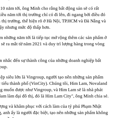
10 năm tới, ông Minh cho rằng bất động sản sẽ có rất
iều năm tới thị trường chỉ có đi lên, đi ngang bởi điều đó
a thị trường, thể hiện rõ ở Hà Nội, TP.HCM và Đà Nẵng và
vậy nhưng mức độ thấp hơn.
m những năm tới là tiếp tục mở rộng thêm các sản phẩm ở
, sẽ ra mắt từ năm 2021 và duy trì lượng hàng trong vòng
 nhắc đến sự thành công của những doanh nghiệp bất
oup.
ệp siêu lớn là Vingroup, người tạo nên những sản phẩm
c tiểu thành phố (VinCity). Chúng tôi, Him Lam, Novaland
 muốn được như Vingroup, và Him Lam sẽ là nhà phát
 Nam làm đại đô thị, đó là Him Lam City", ông Minh chia sẻ.
ợng và khâm phục với cách làm của tỷ phú Phạm Nhật
 anh ấy là người đặc biệt, tạo nên những sản phẩm không