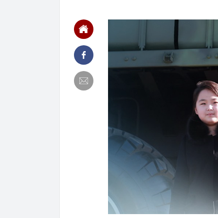
chắn là siêu 
23:14
Bí mật được A
22:56
Vì sao ngày c
Vài mét vuông
22:48
5 LOẠI rau que
nên cẩn thận 
22:28
CHÍNH THỨC: L
nghỉ hè
22:25
Vì sao đồ ăn 
22:07
Không cần tặn
huynh - giáo 
22:03
Ukraine tập k
của Nga
22:02
Nam NSND, Giá
vợ thiếu tá ké
21:51
Một ô tô biển
định: Riêng t
21:37
Tổng thống Tr