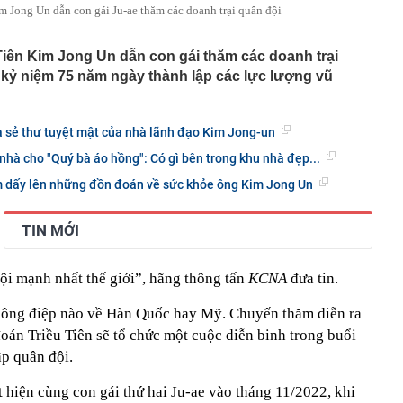
m Jong Un dẫn con gái Ju-ae thăm các doanh trại quân đội
 Tiên Kim Jong Un dẫn con gái thăm các doanh trại
kỷ niệm 75 năm ngày thành lập các lực lượng vũ
 sẻ thư tuyệt mật của nhà lãnh đạo Kim Jong-un
hà cho "Quý bà áo hồng": Có gì bên trong khu nhà đẹp...
m dấy lên những đồn đoán về sức khỏe ông Kim Jong Un
TIN MỚI
ội mạnh nhất thế giới”, hãng thông tấn
KCNA
đưa tin.
hông điệp nào về Hàn Quốc hay Mỹ. Chuyến thăm diễn ra
đoán Triều Tiên sẽ tổ chức một cuộc diễn binh trong buổi
ập quân đội.
 hiện cùng con gái thứ hai Ju-ae vào tháng 11/2022, khi