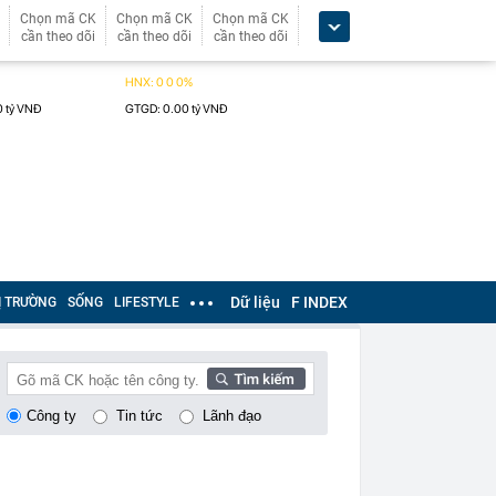
Chọn mã CK
Chọn mã CK
Chọn mã CK
cần theo dõi
cần theo dõi
cần theo dõi
Dữ liệu
F INDEX
Ị TRƯỜNG
SỐNG
LIFESTYLE
Công ty
Tin tức
Lãnh đạo