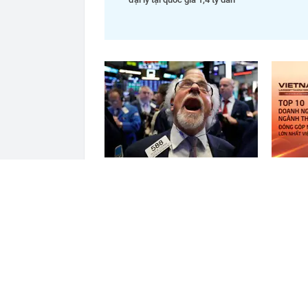
Một cổ phiếu được khối ngoại
Công bố
mua ròng mạnh tay 700 tỷ đồng
vật liệ
trong phiên cuối tuần
lớn nhấ
đâu?
ĐỌC THÊM