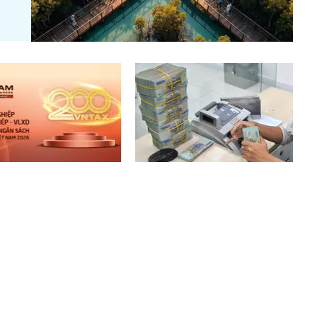
 10 doanh nghiệp thép –
Lãi suất ngân hàng 7/8 tại
u xây dựng nộp ngân sách
Agribank, Vietcombank, BIDV,
t: 19.000 tỷ đồng đến từ
VietinBank, MB, Sacombank,
HDBank,...