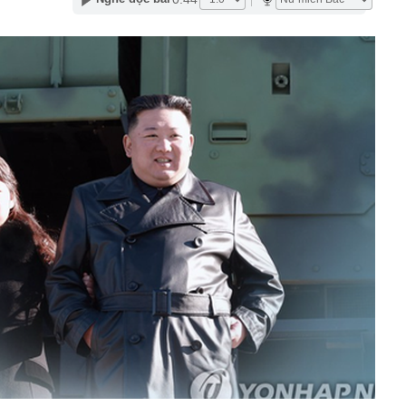
phẩm”
pple giấu kín suốt 15 năm trên iPhone
àng nhiều gia đình không còn phơi quần áo ở ban công?
 ngoài trời đang được dùng theo 1 cách rất khác
n thuộc có khả năng tích tụ kim loại nặng, người Việt
nguồn gốc trước khi sử dụng
ịch đi học trở lại của học sinh 34 tỉnh, thành phố sau kỳ
Việt hầu như món nào cũng có hành lá?
g quà, 5 câu nói này đủ sức khiến mối quan hệ phụ
viên gắn bó khăng khít, con trẻ được hưởng lợi!
ích Crimea, phá hủy hệ thống phòng không 15 triệu USD
m đốc Nhà hát Chèo Quân đội mua ô tô tặng sinh nhật
m 12 tuổi
 29A "dính" gần 100 lần phạt nguội do chạy quá tốc độ quy
háng 7/2026 vi phạm 21 lần
ump bực bội vì lộ tin về kho đạn dược Mỹ