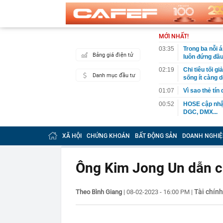
MỚI NHẤT!
03:35
Trong ba nỗi 
Bảng giá điện tử
luôn đứng đầ
02:19
Chi tiêu tối 
Danh mục đầu tư
sống ít càng d
01:07
Vì sao thẻ tín
00:52
HOSE cập nhật
DGC, DMX...
00:12
Tiền lớn bất n
phiếu Việt Na
XÃ HỘI
CHỨNG KHOÁN
BẤT ĐỘNG SẢN
DOANH NGHIỆ
00:05
Một doanh ngh
tỷ USD
Ông Kim Jong Un dẫn co
00:04
Một yếu tố qu
23:40
Người đàn ông
sau bác sĩ hỏi
Tài chính
Theo Bình Giang
|
08-02-2023 - 16:00 PM
|
23:34
Nam ca sĩ rao
còn 400 tỷ
23:28
Trấn Thành cô