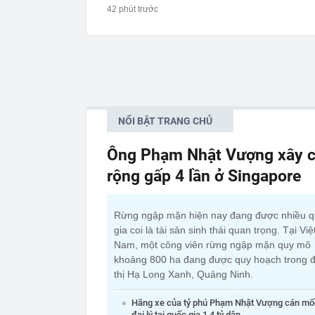
42 phút trước
NỔI BẬT TRANG CHỦ
Ông Phạm Nhật Vượng xây c
rộng gấp 4 lần ở Singapore
Rừng ngập mặn hiện nay đang được nhiều 
gia coi là tài sản sinh thái quan trọng. Tại Việ
Nam, một công viên rừng ngập mặn quy mô
khoảng 800 ha đang được quy hoạch trong đ
thị Hạ Long Xanh, Quảng Ninh.
Hãng xe của tỷ phú Phạm Nhật Vượng cán mố
đại lý tại quốc gia 1,4 tỷ dân