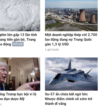
phin lớn gấp 13 lần tỉnh
Một doanh nghiệp thép với 2.700
iang tiến gần bờ, Trung
lao động đang nợ Trung Quốc
áo động
gần 1,3 tỷ USD
Nổi bật
1 giờ trước
ống Trump bực bội vì lộ
Su-57 ẩn chứa bất ngờ lớn:
kho đạn dược Mỹ
Nhược điểm chính sẽ sớm trở
thành dĩ vãng
ớc