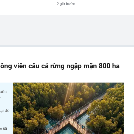
2 giờ trước
ông viên câu cá rừng ngập mặn 800 ha
quốc
t
ại đô
c 60