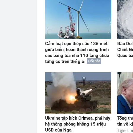
Cắm loạt cọc thép sâu 136 mét
Bão Dol
giữa biển, hoàn thành công trình
Chiết G
cao bằng tòa nhà 110 tầng chưa
Quốc b
từng có trên thế giới
Nổi bật
Ukraine tập kích Crimea, phá hủy
Tổng th
hệ thống phòng không 15 triệu
tin về 
USD của Nga
1 giờ trư