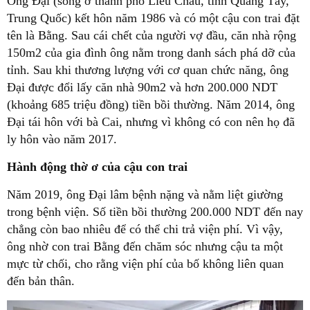
Ông Đại (sống ở thành phố Liễu Châu, tỉnh Quảng Tây,
Trung Quốc) kết hôn năm 1986 và có một cậu con trai đặt
tên là Bằng. Sau cái chết của người vợ đầu, căn nhà rộng
150m2 của gia đình ông nằm trong danh sách phá dỡ của
tỉnh. Sau khi thương lượng với cơ quan chức năng, ông
Đại được đổi lấy căn nhà 90m2 và hơn 200.000 NDT
(khoảng 685 triệu đồng) tiền bồi thường. Năm 2014, ông
Đại tái hôn với bà Cai, nhưng vì không có con nên họ đã
ly hôn vào năm 2017.
Hành động thờ ơ của cậu con trai
Năm 2019, ông Đại lâm bệnh nặng và nằm liệt giường
trong bệnh viện. Số tiền bồi thường 200.000 NDT đến nay
chẳng còn bao nhiêu để có thể chi trả viện phí. Vì vậy,
ông nhờ con trai Bằng đến chăm sóc nhưng cậu ta một
mực từ chối, cho rằng viện phí của bố không liên quan
đến bản thân.