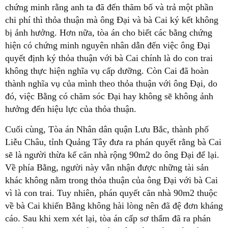
chứng minh rằng anh ta đã đến thăm bố và trả một phần
chi phí thì thỏa thuận mà ông Đại và bà Cai ký kết không
bị ảnh hưởng. Hơn nữa, tòa án cho biết các bằng chứng
hiện có chứng minh nguyên nhân dẫn đến việc ông Đại
quyết định ký thỏa thuận với bà Cai chính là do con trai
không thực hiện nghĩa vụ cấp dưỡng. Còn Cai đã hoàn
thành nghĩa vụ của mình theo thỏa thuận với ông Đại, do
đó, việc Bằng có chăm sóc Đại hay không sẽ không ảnh
hưởng đến hiệu lực của thỏa thuận.
Cuối cùng, Tòa án Nhân dân quận Lưu Bắc, thành phố
Liễu Châu, tỉnh Quảng Tây đưa ra phán quyết rằng bà Cai
sẽ là người thừa kế căn nhà rộng 90m2 do ông Đại để lại.
Về phía Bằng, người này vẫn nhận được những tài sản
khác không nằm trong thỏa thuận của ông Đại với bà Cai
vì là con trai. Tuy nhiên, phán quyết căn nhà 90m2 thuộc
về bà Cai khiến Bằng không hài lòng nên đã đệ đơn kháng
cáo. Sau khi xem xét lại, tòa án cấp sơ thẩm đã ra phán