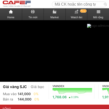
New
Home
Tin mới
Market
Watch list
Mở rộng
Giá vàng SJC
Giá bạc
VNINDEX
VN30
Mua vào
141,000
0%
1,768.06
1,91
0.19%
Bán ra
144,000
0%