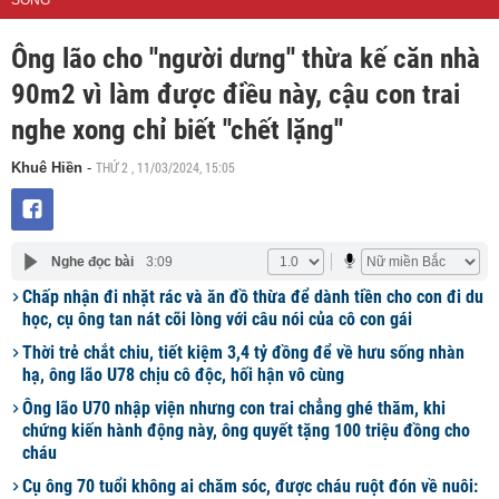
SỐNG
Ông lão cho ''người dưng'' thừa kế căn nhà
90m2 vì làm được điều này, cậu con trai
nghe xong chỉ biết ''chết lặng''
THỨ 2 , 11/03/2024, 15:05
Khuê Hiền
-
Nghe đọc bài
3:09
Chấp nhận đi nhặt rác và ăn đồ thừa để dành tiền cho con đi du
học, cụ ông tan nát cõi lòng với câu nói của cô con gái
Thời trẻ chắt chiu, tiết kiệm 3,4 tỷ đồng để về hưu sống nhàn
hạ, ông lão U78 chịu cô độc, hối hận vô cùng
Ông lão U70 nhập viện nhưng con trai chẳng ghé thăm, khi
chứng kiến hành động này, ông quyết tặng 100 triệu đồng cho
cháu
Cụ ông 70 tuổi không ai chăm sóc, được cháu ruột đón về nuôi: