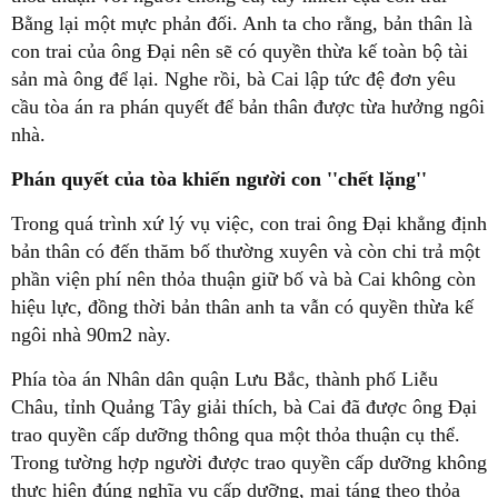
Bằng lại một mực phản đối. Anh ta cho rằng, bản thân là
con trai của ông Đại nên sẽ có quyền thừa kế toàn bộ tài
sản mà ông để lại. Nghe rồi, bà Cai lập tức đệ đơn yêu
cầu tòa án ra phán quyết để bản thân được từa hưởng ngôi
nhà.
Phán quyết của tòa khiến người con ''chết lặng''
Trong quá trình xứ lý vụ việc, con trai ông Đại khẳng định
bản thân có đến thăm bố thường xuyên và còn chi trả một
phần viện phí nên thỏa thuận giữ bố và bà Cai không còn
hiệu lực, đồng thời bản thân anh ta vẫn có quyền thừa kế
ngôi nhà 90m2 này.
Phía tòa án Nhân dân quận Lưu Bắc, thành phố Liễu
Châu, tỉnh Quảng Tây giải thích, bà Cai đã được ông Đại
trao quyền cấp dưỡng thông qua một thỏa thuận cụ thể.
Trong tường hợp người được trao quyền cấp dưỡng không
thực hiện đúng nghĩa vụ cấp dưỡng, mai táng theo thỏa