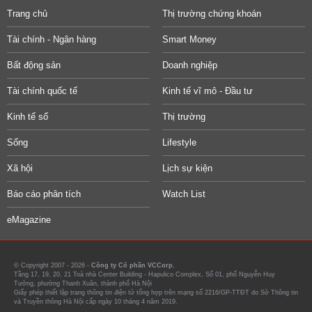
Trang chủ
Thị trường chứng khoán
Tài chính - Ngân hàng
Smart Money
Bất động sản
Doanh nghiệp
Tài chính quốc tế
Kinh tế vĩ mô - Đầu tư
Kinh tế số
Thị trường
Sống
Lifestyle
Xã hội
Lịch sự kiện
Báo cáo phân tích
Watch List
eMagazine
© Copyright 2007 - 2026 -
Công ty Cổ phần VCCorp.
Tầng 17, 19, 20, 21 Toà nhà Center Building - Hapulico Complex, Số 01, phố Nguyễn Huy
Tưởng, phường Thanh Xuân, thành phố Hà Nội
Giấy phép thiết lập trang thông tin điện tử tổng hợp trên mạng số 2216/GP-TTĐT do Sở Thông tin
và Truyền thông Hà Nội cấp ngày 10 tháng 4 năm 2019.