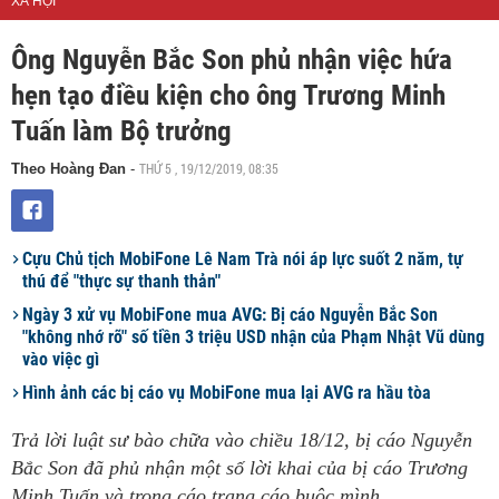
XÃ HỘI
Ông Nguyễn Bắc Son phủ nhận việc hứa
hẹn tạo điều kiện cho ông Trương Minh
Tuấn làm Bộ trưởng
THỨ 5 , 19/12/2019, 08:35
Theo Hoàng Đan
-
Cựu Chủ tịch MobiFone Lê Nam Trà nói áp lực suốt 2 năm, tự
thú để "thực sự thanh thản"
Ngày 3 xử vụ MobiFone mua AVG: Bị cáo Nguyễn Bắc Son
"không nhớ rõ" số tiền 3 triệu USD nhận của Phạm Nhật Vũ dùng
vào việc gì
Hình ảnh các bị cáo vụ MobiFone mua lại AVG ra hầu tòa
Trả lời luật sư bào chữa vào chiều 18/12, bị cáo Nguyễn
Bắc Son đã phủ nhận một số lời khai của bị cáo Trương
Minh Tuấn và trong cáo trang cáo buộc mình.