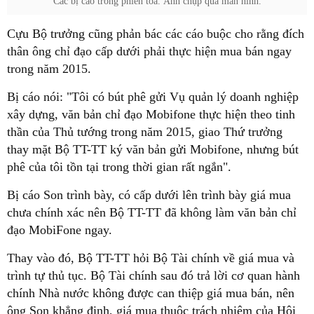
Các bị cáo trong phiên tòa. Ảnh chụp qua màn hình.
Cựu Bộ trưởng cũng phản bác các cáo buộc cho rằng đích
thân ông chỉ đạo cấp dưới phải thực hiện mua bán ngay
trong năm 2015.
Bị cáo nói: "Tôi có bút phê gửi Vụ quản lý doanh nghiệp
xây dựng, văn bản chỉ đạo Mobifone thực hiện theo tinh
thần của Thủ tướng trong năm 2015, giao Thứ trưởng
thay mặt Bộ TT-TT ký văn bản gửi Mobifone, nhưng bút
phê của tôi tồn tại trong thời gian rất ngắn".
Bị cáo Son trình bày, có cấp dưới lên trình bày giá mua
chưa chính xác nên Bộ TT-TT đã không làm văn bản chỉ
đạo MobiFone ngay.
Thay vào đó, Bộ TT-TT hỏi Bộ Tài chính về giá mua và
trình tự thủ tục. Bộ Tài chính sau đó trả lời cơ quan hành
chính Nhà nước không được can thiệp giá mua bán, nên
ông Son khẳng định, giá mua thuộc trách nhiệm của Hội