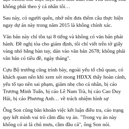
không phải theo ý cá nhân tôi…
Sau này, có người quên, nhớ nên đưa thêm câu thực hiện
ngay dự án này trong năm 2015 là không chính xác.
Văn bản này chỉ tồn tại 8 tiếng và không có văn bản phát
hành. Đề nghị tòa cho giám định, tôi chỉ viết trên tờ giấy
vàng nhỏ bằng bàn tay, dán vào văn bản 2678; không phải
văn bản có tiêu đề, ngày tháng".
Cựu Bộ trưởng cũng trình bày, ngoài yếu tố chủ quan, có
khách quan nên khi xem xét mong HĐXX thấy hoàn cảnh,
yếu tố tạo nên sai phạm, giảm nhẹ cho cá nhân, bị cáo
Trương Minh Tuấn, bị cáo Lê Nam Trà, bị cáo Cao Duy
Hải, bị cáo Phương Anh… về trách nhiệm hình sự
Ông Son cũng băn khoăn việc kết luận điều tra, cáo trạng
quy kết mình vai trò cầm đầu vụ án. "Trong vụ án này
không có ai là chủ mưu, cầm đầu cả", ông Son nói.