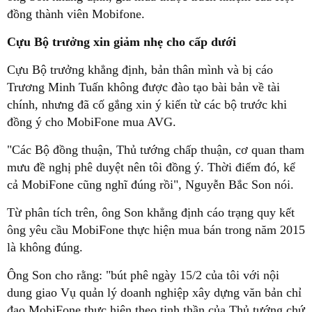
đồng thành viên Mobifone.
Cựu Bộ trưởng xin giảm nhẹ cho cấp dưới
Cựu Bộ trưởng khẳng định, bản thân mình và bị cáo
Trương Minh Tuấn không được đào tạo bài bản về tài
chính, nhưng đã cố gắng xin ý kiến từ các bộ trước khi
đồng ý cho MobiFone mua AVG.
"Các Bộ đồng thuận, Thủ tướng chấp thuận, cơ quan tham
mưu đề nghị phê duyệt nên tôi đồng ý. Thời điểm đó, kể
cả MobiFone cũng nghĩ đúng rồi", Nguyễn Bắc Son nói.
Từ phân tích trên, ông Son khẳng định cáo trạng quy kết
ông yêu cầu MobiFone thực hiện mua bán trong năm 2015
là không đúng.
Ông Son cho rằng: "bút phê ngày 15/2 của tôi với nội
dung giao Vụ quản lý doanh nghiệp xây dựng văn bản chỉ
đạo MobiFone thực hiện theo tinh thần của Thủ tướng chứ