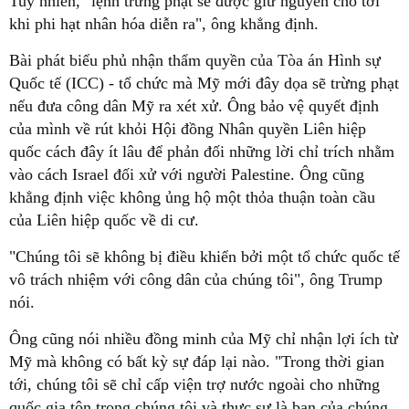
Tuy nhiên, "lệnh trừng phạt sẽ được giữ nguyên cho tới
khi phi hạt nhân hóa diễn ra", ông khẳng định.
Bài phát biểu phủ nhận thẩm quyền của Tòa án Hình sự
Quốc tế (ICC) - tổ chức mà Mỹ mới đây dọa sẽ trừng phạt
nếu đưa công dân Mỹ ra xét xử. Ông bảo vệ quyết định
của mình về rút khỏi Hội đồng Nhân quyền Liên hiệp
quốc cách đây ít lâu để phản đối những lời chỉ trích nhằm
vào cách Israel đối xử với người Palestine. Ông cũng
khẳng định việc không ủng hộ một thỏa thuận toàn cầu
của Liên hiệp quốc về di cư.
"Chúng tôi sẽ không bị điều khiển bởi một tổ chức quốc tế
vô trách nhiệm với công dân của chúng tôi", ông Trump
nói.
Ông cũng nói nhiều đồng minh của Mỹ chỉ nhận lợi ích từ
Mỹ mà không có bất kỳ sự đáp lại nào. "Trong thời gian
tới, chúng tôi sẽ chỉ cấp viện trợ nước ngoài cho những
quốc gia tôn trọng chúng tôi và thực sự là bạn của chúng