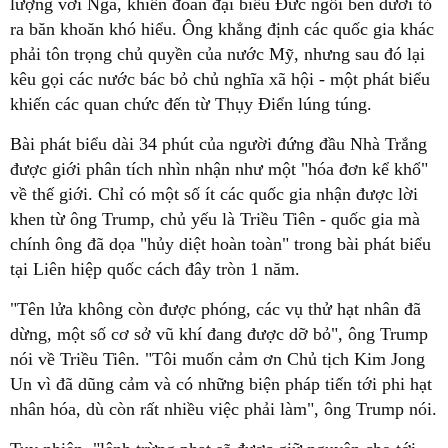
lượng với Nga, khiến đoàn đại biểu Đức ngồi bên dưới tỏ
ra băn khoăn khó hiểu. Ông khẳng định các quốc gia khác
phải tôn trọng chủ quyền của nước Mỹ, nhưng sau đó lại
kêu gọi các nước bác bỏ chủ nghĩa xã hội - một phát biểu
khiến các quan chức đến từ Thụy Điển lúng túng.
Bài phát biểu dài 34 phút của người đứng đầu Nhà Trắng
được giới phân tích nhìn nhận như một "hóa đơn kể khổ"
về thế giới. Chỉ có một số ít các quốc gia nhận được lời
khen từ ông Trump, chủ yếu là Triều Tiên - quốc gia mà
chính ông đã dọa "hủy diệt hoàn toàn" trong bài phát biểu
tại Liên hiệp quốc cách đây tròn 1 năm.
"Tên lửa không còn được phóng, các vụ thử hạt nhân đã
dừng, một số cơ sở vũ khí đang được dỡ bỏ", ông Trump
nói về Triều Tiên. "Tôi muốn cảm ơn Chủ tịch Kim Jong
Un vì đã dũng cảm và có những biện pháp tiến tới phi hạt
nhân hóa, dù còn rất nhiều việc phải làm", ông Trump nói.