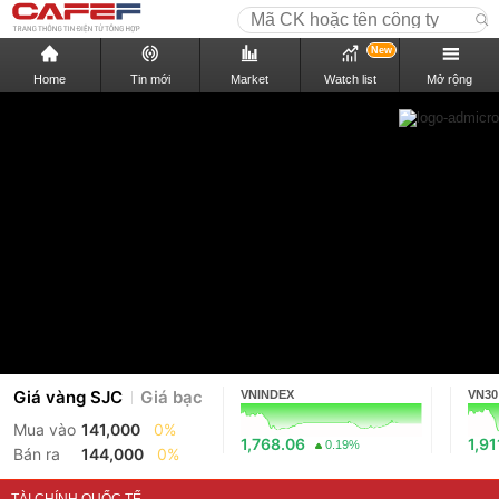
New
Home
Tin mới
Market
Watch list
Mở rộng
Giá vàng SJC
Giá bạc
VNINDEX
VN30
Mua vào
141,000
0%
1,768.06
1,91
0.19%
Bán ra
144,000
0%