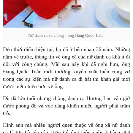
Nữ danh ca và chồng - ông Đặng Quốc Toản.
Đến thời điểm hiện tại, họ đã ở bên nhau 36 năm. Những
năm về trước, thông tin về ông xã của nữ danh ca khá ít ỏi
đối với công chúng. Mãi sau này khi đã nghỉ hưu, ông
Đặng Quốc Toản mới thường xuyên xuất hiện cùng vợ
trong các sự kiện mà nữ danh ca đi hát thì khán giả mới
được biết nhiều hơn về ông.
Dù đã lớn tuổi nhưng chồng danh ca Hương Lan vẫn giữ
được phong độ và vóc dáng khiến nhiều người phải trầm
trồ.
Hình ảnh mà nhiều người quen thuộc về ông xã nữ danh
ca là khi bà lên sân khấu thì ông luôn ngồi ở hàng ghế