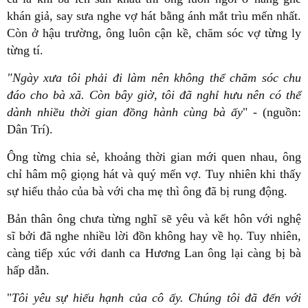
khán giả, say sưa nghe vợ hát bằng ánh mắt trìu mến nhất.
Còn ở hậu trường, ông luôn cận kề, chăm sóc vợ từng ly
từng tí.
"Ngày xưa tôi phải đi làm nên không thể chăm sóc chu
đáo cho bà xã. Còn bây giờ, tôi đã nghỉ hưu nên có thể
dành nhiều thời gian đồng hành cùng bà ấy
" - (nguồn:
Dân Trí).
Ông từng chia sẻ, khoảng thời gian mới quen nhau, ông
chỉ hâm mộ giọng hát và quý mến vợ. Tuy nhiên khi thấy
sự hiếu thảo của bà với cha mẹ thì ông đã bị rung động.
Bản thân ông chưa từng nghĩ sẽ yêu và kết hôn với nghệ
sĩ bởi đã nghe nhiều lời đồn không hay về họ. Tuy nhiên,
càng tiếp xúc với danh ca Hương Lan ông lại càng bị bà
hấp dẫn.
"
Tôi yêu sự hiếu hạnh của cô ấy. Chúng tôi đã đến với