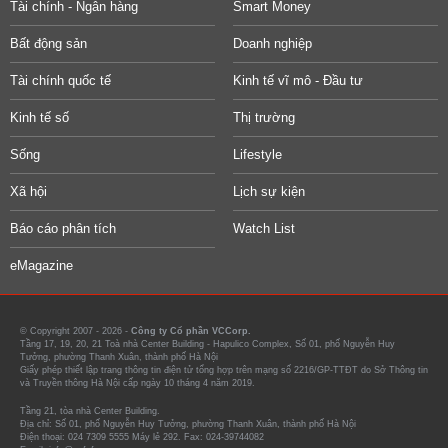
Tài chính - Ngân hàng
Smart Money
Bất động sản
Doanh nghiệp
Tài chính quốc tế
Kinh tế vĩ mô - Đầu tư
Kinh tế số
Thị trường
Sống
Lifestyle
Xã hội
Lịch sự kiện
Báo cáo phân tích
Watch List
eMagazine
© Copyright 2007 - 2026 -
Công ty Cổ phần VCCorp.
Tầng 17, 19, 20, 21 Toà nhà Center Building - Hapulico Complex, Số 01, phố Nguyễn Huy
Tưởng, phường Thanh Xuân, thành phố Hà Nội
Giấy phép thiết lập trang thông tin điện tử tổng hợp trên mạng số 2216/GP-TTĐT do Sở Thông tin
và Truyền thông Hà Nội cấp ngày 10 tháng 4 năm 2019.
Tầng 21, tòa nhà Center Building.
Địa chỉ: Số 01, phố Nguyễn Huy Tưởng, phường Thanh Xuân, thành phố Hà Nội
Điện thoại: 024 7309 5555 Máy lẻ 292. Fax: 024-39744082