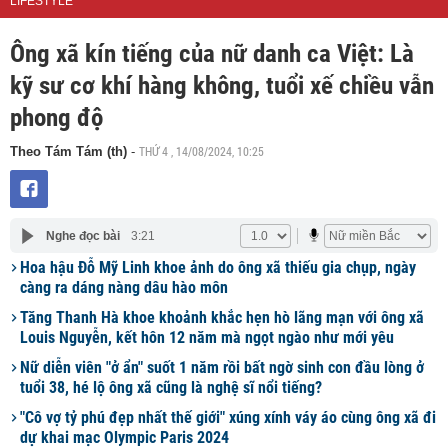
LIFESTYLE
Ông xã kín tiếng của nữ danh ca Việt: Là
kỹ sư cơ khí hàng không, tuổi xế chiều vẫn
phong độ
THỨ 4 , 14/08/2024, 10:25
Theo Tám Tám (th)
-
Nghe đọc bài
3:21
Hoa hậu Đỗ Mỹ Linh khoe ảnh do ông xã thiếu gia chụp, ngày
càng ra dáng nàng dâu hào môn
Tăng Thanh Hà khoe khoảnh khắc hẹn hò lãng mạn với ông xã
Louis Nguyễn, kết hôn 12 năm mà ngọt ngào như mới yêu
Nữ diễn viên "ở ẩn" suốt 1 năm rồi bất ngờ sinh con đầu lòng ở
tuổi 38, hé lộ ông xã cũng là nghệ sĩ nổi tiếng?
"Cô vợ tỷ phú đẹp nhất thế giới" xúng xính váy áo cùng ông xã đi
dự khai mạc Olympic Paris 2024