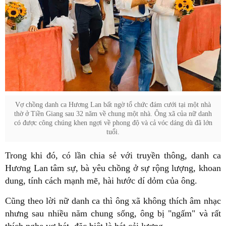
Vợ chồng danh ca Hương Lan bất ngờ tổ chức đám cưới tại một nhà
thờ ở Tiền Giang sau 32 năm về chung một nhà. Ông xã của nữ danh
có được công chúng khen ngợi về phong độ và cả vóc dáng dù đã lớn
tuổi.
Trong khi đó, có lần chia sẻ với truyền thông, danh ca
Hương Lan tâm sự, bà yêu chồng ở sự rộng lượng, khoan
dung, tính cách mạnh mẽ, hài hước dí dỏm của ông.
Cũng theo lời nữ danh ca thì ông xã không thích âm nhạc
nhưng sau nhiều năm chung sống, ông bị "ngấm" và rất
thích nghe vợ hát, đặc biệt là hát cải lương.