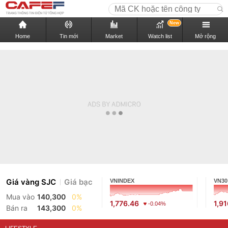
New
Home
Tin mới
Market
Watch list
Mở rộng
Giá vàng SJC
Giá bạc
VNINDEX
VN30
Mua vào
140,300
0%
1,776.46
1,9
-0.04%
Bán ra
143,300
0%