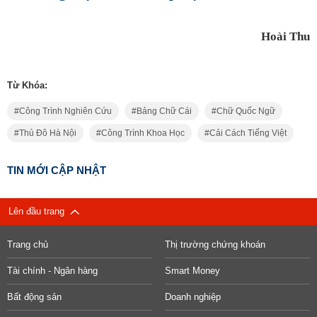
Hoài Thu
Từ Khóa:
Công Trình Nghiên Cứu
Bảng Chữ Cái
Chữ Quốc Ngữ
Thủ Đô Hà Nội
Công Trình Khoa Học
Cải Cách Tiếng Việt
TIN MỚI CẬP NHẬT
Lên đầu trang
Trang chủ
Thị trường chứng khoán
Tài chính - Ngân hàng
Smart Money
Bất động sản
Doanh nghiệp