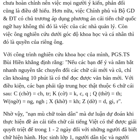
chưa hoàn chỉnh nên việc mọi người ý kiến, phản đối
cũng là điều dễ hiểu. Hơn nữa, việc Chính phủ và Bộ GD
& ĐT có chủ trương áp dụng phương án cải tiến chữ quốc
ngữ hay không thì đó là việc của các nhà quản lý. Còn
việc ông nghiên cứu dưới góc độ khoa học và cá nhân thì
đó là quyền của riêng ông.
Với công trình nghiên cứu khoa học của mình, PGS.TS
Bùi Hiền khẳng định rằng: "Nếu các bạn để ý và nắm bắt
nhanh nguyên tắc chuyển đổi các chữ cái mới và cũ, chỉ
cần khoảng 10 phút là có thể đọc được văn bản mới. Với
điều kiện, các bạn phải tập trung học thật thuộc 6 chữ cái
sau: C (chờ) = ch, tr; K (cờ) = k, c, q ; Q (thờ) = th;
W(ngờ) = ng, ngh ; X (khờ) = kh; Z (dờ) = d, gi, r".
Nhờ vậy, "nạn mù chữ toàn dân" mà dư luận dự đoán khi
thực hiện đề án cải tiến chữ cái tiếng Việt có thể được giải
quyết triệt để trong 1 - 2 ngày đối với những người đã biết
chữ hiện hành. Học sinh lớp 1, người dân tộc và người