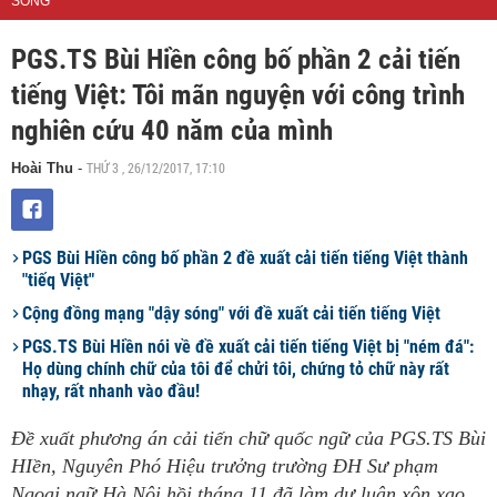
SỐNG
PGS.TS Bùi Hiền công bố phần 2 cải tiến
tiếng Việt: Tôi mãn nguyện với công trình
nghiên cứu 40 năm của mình
THỨ 3 , 26/12/2017, 17:10
Hoài Thu
-
PGS Bùi Hiền công bố phần 2 đề xuất cải tiến tiếng Việt thành
"tiếq Việt"
Cộng đồng mạng "dậy sóng" với đề xuất cải tiến tiếng Việt
PGS.TS Bùi Hiền nói về đề xuất cải tiến tiếng Việt bị "ném đá":
Họ dùng chính chữ của tôi để chửi tôi, chứng tỏ chữ này rất
nhạy, rất nhanh vào đầu!
Đề xuất phương án cải tiến chữ quốc ngữ của PGS.TS Bùi
HIền, Nguyên Phó Hiệu trưởng trường ĐH Sư phạm
Ngoại ngữ Hà Nội hồi tháng 11 đã làm dư luận xôn xao.