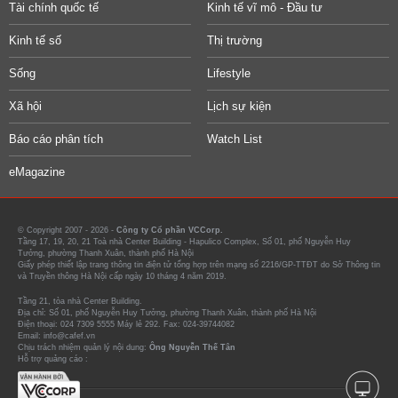
Tài chính quốc tế
Kinh tế vĩ mô - Đầu tư
Kinh tế số
Thị trường
Sống
Lifestyle
Xã hội
Lịch sự kiện
Báo cáo phân tích
Watch List
eMagazine
© Copyright 2007 - 2026 -
Công ty Cổ phần VCCorp.
Tầng 17, 19, 20, 21 Toà nhà Center Building - Hapulico Complex, Số 01, phố Nguyễn Huy
Tưởng, phường Thanh Xuân, thành phố Hà Nội
Giấy phép thiết lập trang thông tin điện tử tổng hợp trên mạng số 2216/GP-TTĐT do Sở Thông tin
và Truyền thông Hà Nội cấp ngày 10 tháng 4 năm 2019.
Tầng 21, tòa nhà Center Building.
Địa chỉ: Số 01, phố Nguyễn Huy Tưởng, phường Thanh Xuân, thành phố Hà Nội
Điện thoại: 024 7309 5555 Máy lẻ 292. Fax: 024-39744082
Email: info@cafef.vn
Chịu trách nhiệm quản lý nội dung:
Ông Nguyễn Thế Tân
Hỗ trợ quảng cáo :