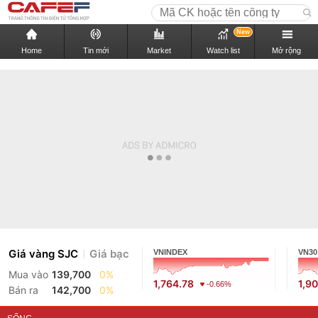
New
Home
Tin mới
Market
Watch list
Mở rộng
Giá vàng SJC
Giá bạc
VNINDEX
VN30
Mua vào
139,700
0%
1,764.78
1,9
-0.66%
Bán ra
142,700
0%