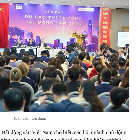
Toàn cảnh toạ đàm.
i Bất động sản Việt Nam cho biết, các bộ, ngành chủ động
hương, doanh nghiệp trong việc rà soát khó khăn, vướng