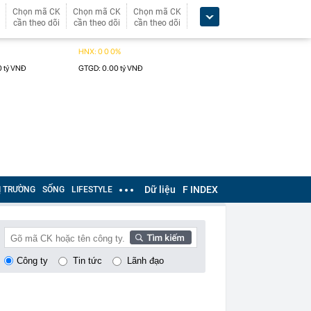
Chọn mã CK
Chọn mã CK
Chọn mã CK
cần theo dõi
cần theo dõi
cần theo dõi
Dữ liệu
F INDEX
Ị TRƯỜNG
SỐNG
LIFESTYLE
Công ty
Tin tức
Lãnh đạo