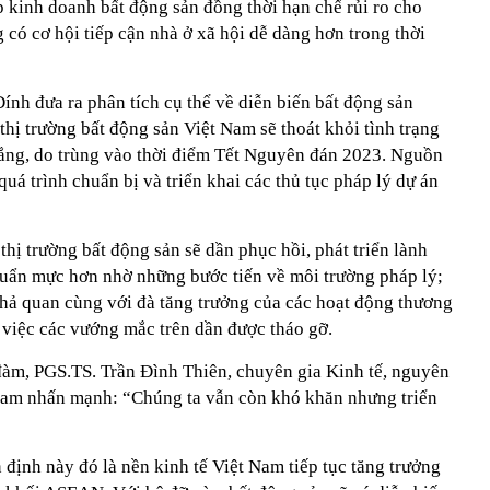
p kinh doanh bất động sản đồng thời hạn chế rủi ro cho
g có cơ hội tiếp cận nhà ở xã hội dễ dàng hơn trong thời
nh đưa ra phân tích cụ thể về diễn biến bất động sản
thị trường bất động sản Việt Nam sẽ thoát khỏi tình trạng
lắng, do trùng vào thời điểm Tết Nguyên đán 2023. Nguồn
uá trình chuẩn bị và triển khai các thủ tục pháp lý dự án
thị trường bất động sản sẽ dần phục hồi, phát triển lành
uẩn mực hơn nhờ những bước tiến về môi trường pháp lý;
khả quan cùng với đà tăng trưởng của các hoạt động thương
i việc các vướng mắc trên dần được tháo gỡ.
àm, PGS.TS. Trần Đình Thiên, chuyên gia Kinh tế, nguyên
 Nam nhấn mạnh: “Chúng ta vẫn còn khó khăn nhưng triển
định này đó là nền kinh tế Việt Nam tiếp tục tăng trưởng