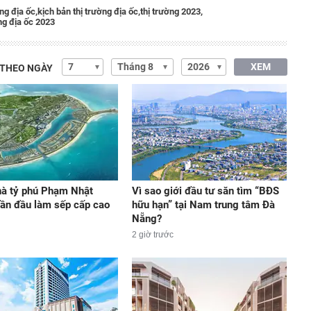
ng địa ốc,
kịch bản thị trường địa ốc,
thị trường 2023,
ng địa ốc 2023
XEM
 THEO NGÀY
hà tỷ phú Phạm Nhật
Vì sao giới đầu tư săn tìm “BĐS
ần đầu làm sếp cấp cao
hữu hạn” tại Nam trung tâm Đà
Nẵng?
2 giờ trước