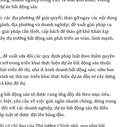
 dự án bất động sản.
c các địa phương để giải quyết, tháo gỡ ngay các nội dung
gành, địa phương và doanh nghiệp; đề xuất giải pháp cụ
c giải pháp cần thiết, cấp bách để tháo gỡ khó khăn kịp
đẩy thị trường bất động sản phát triển an toàn, lành mạnh,
t, đề xuất sửa đổi các quy định pháp luật theo thẩm quyền
 trở trong triển khai thực hiện dự án bất động sản thuộc
hát triển đô thị, nhà ở, kinh doanh bất động sản; sớm ban
rình tự, thủ tục triển khai thực hiện dự án đầu tư xây dựng
và khu đô thị.
ng bất động sản sẽ được cung ứng đầy đủ theo mục tiêu,
c biệt, yêu cầu về việc giải ngân nhanh chóng, đúng trọng
 đối với các doanh nghiệp, dự án bất động sản đủ điều
p luật sẽ được đặt lên hàng đầu.
hi có chỉ đạo của Thủ tướng Chính phủ, qua nắm bắt