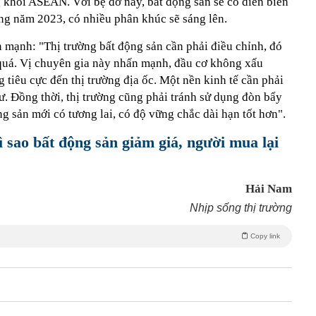
g khối ASEAN. Với bệ đỡ này, bất động sản sẽ có diễn biến
ang năm 2023, có nhiều phân khúc sẽ sáng lên.
 mạnh: "Thị trường bất động sản cần phải điều chỉnh, đó
 quá. Vị chuyên gia này nhấn mạnh, đầu cơ không xấu
 tiêu cực đến thị trường địa ốc. Một nền kinh tế cần phải
ư. Đồng thời, thị trường cũng phải tránh sử dụng đòn bẩy
ng sản mới có tương lai, có độ vững chắc dài hạn tốt hơn".
ì sao bất động sản giảm giá, người mua lại
Hải Nam
Nhịp sống thị trường
Copy link