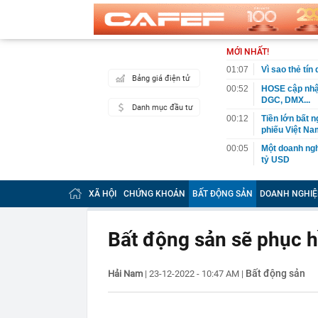
MỚI NHẤT!
01:07
Vì sao thẻ tín
Bảng giá điện tử
00:52
HOSE cập nhật
DGC, DMX...
Danh mục đầu tư
00:12
Tiền lớn bất n
phiếu Việt Na
00:05
Một doanh ngh
tỷ USD
00:04
Một yếu tố qu
XÃ HỘI
CHỨNG KHOÁN
BẤT ĐỘNG SẢN
DOANH NGHIỆ
23:40
Người đàn ông
sau bác sĩ hỏi
23:34
Nam ca sĩ rao
Bất động sản sẽ phục h
còn 400 tỷ
23:28
Trấn Thành cô
chắn là siêu 
Bất động sản
Hải Nam
|
23-12-2022 - 10:47 AM
|
23:14
Bí mật được A
22:56
Vì sao ngày c
Vài mét vuông