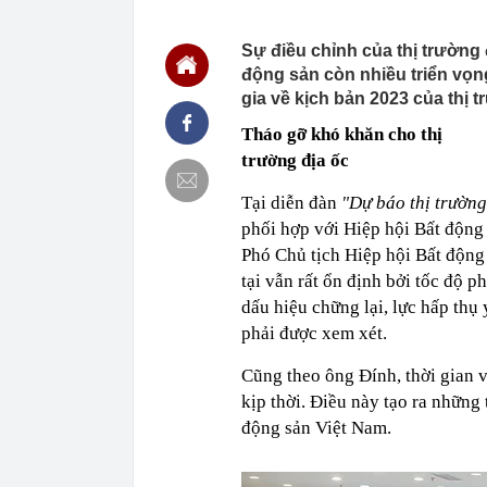
22:48
5 LOẠI rau que
nên cẩn thận 
Sự điều chỉnh của thị trường 
động sản còn nhiều triển vọn
22:28
CHÍNH THỨC: L
nghỉ hè
gia về kịch bản 2023 của thị 
22:25
Vì sao đồ ăn 
Tháo gỡ khó khăn cho thị
22:07
Không cần tặn
trường địa ốc
huynh - giáo 
22:03
Ukraine tập k
Tại diễn đàn
"Dự báo thị trườn
của Nga
phối hợp với Hiệp hội Bất độn
22:02
Nam NSND, Giá
Phó Chủ tịch Hiệp hội Bất động 
vợ thiếu tá ké
tại vẫn rất ổn định bởi tốc độ p
21:51
Một ô tô biển
định: Riêng t
dấu hiệu chững lại, lực hấp thụ 
phải được xem xét.
21:37
Tổng thống Tr
21:35
Du khách Tây:
Cũng theo ông Đính, thời gian v
nghiện rất cao
kịp thời. Điều này tạo ra những 
21:20
Miền Bắc sắp
động sản Việt Nam.