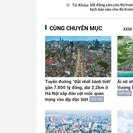
bất động sản,
cứu thị trườ
Từ Khóa:
kịch bản nào cho thị trườ
CÙNG CHUYÊN MỤC
XEM
Tuyến đường "đắt nhất hành tinh"
Ái nữ n
gần 7.800 tỷ đồng, dài 2,2km ở
Vượng l
Hà Nội sắp đón cột mốc quan
Nổi bật
trọng vào dịp đặc biệt
Nổi bật