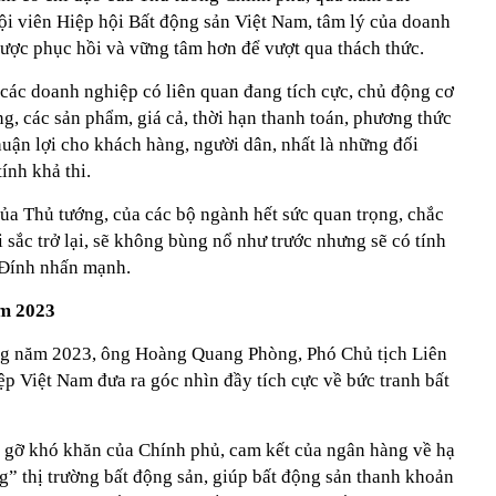
ội viên Hiệp hội Bất động sản Việt Nam, tâm lý của doanh
được phục hồi và vững tâm hơn để vượt qua thách thức.
các doanh nghiệp có liên quan đang tích cực, chủ động cơ
g, các sản phẩm, giá cả, thời hạn thanh toán, phương thức
thuận lợi cho khách hàng, người dân, nhất là những đối
ính khả thi.
của Thủ tướng, của các bộ ngành hết sức quan trọng, chắc
i sắc trở lại, sẽ không bùng nổ như trước nhưng sẽ có tính
g Đính nhấn mạnh.
ăm 2023
ong năm 2023, ông Hoàng Quang Phòng, Phó Chủ tịch Liên
 Việt Nam đưa ra góc nhìn đầy tích cực về bức tranh bất
 gỡ khó khăn của Chính phủ, cam kết của ngân hàng về hạ
g” thị trường bất động sản, giúp bất động sản thanh khoản