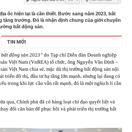
n thuộc có khả năng tích tụ kim loại nặng, người Việt
nguồn gốc trước khi sử dụng
địa ốc hiện tại là cần thiết. Bước sang năm 2023, bất
g tăng trưởng. Đó là nhận định chung của giới chuyên
ịch đi học trở lại của học sinh 34 tỉnh, thành phố sau kỳ
trường bất động sản.
Việt hầu như món nào cũng có hành lá?
g quà, 5 câu nói này đủ sức khiến mối quan hệ phụ
TIN MỚI
viên gắn bó khăng khít, con trẻ được hưởng lợi!
ích Crimea, phá hủy hệ thống phòng không 15 triệu USD
g bất động sản 2023”
do Tạp chí Diễn đàn Doanh nghiệp
g sản Việt Nam (VnREA) tổ chức, ông Nguyễn Văn Đính –
m đốc Nhà hát Chèo Quân đội mua ô tô tặng sinh nhật
sản Việt Nam chia sẻ, mặc dù thị trường bất động sản nội
m 12 tuổi
hát triển đô thị, đầu tư hạ tầng lớn mạnh, nhưng lại đang có
 29A "dính" gần 100 lần phạt nguội do chạy quá tốc độ quy
háng 7/2026 vi phạm 21 lần
yếu trong khi lực cầu vẫn rất mạnh, đó là một nghịch lí cần
ump bực bội vì lộ tin về kho đạn dược Mỹ
 Không khí tập thể dục sáng ở Việt Nam 'có tính gây
ừa qua, Chính phủ đã có hàng loạt chỉ đạo quyết liệt và
'
thay đổi căn bản để phục hồi và phát triển thị trường bất
 đón đợt nắng nóng mới, chấm dứt mưa dông