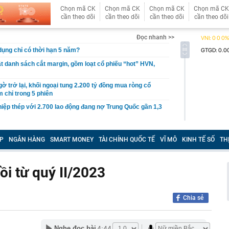
Chọn mã CK
Chọn mã CK
Chọn mã CK
Chọn mã CK
cần theo dõi
cần theo dõi
cần theo dõi
cần theo dõi
Đọc nhanh >>
 dụng chỉ có thời hạn 5 năm?
 danh sách cắt margin, gồm loạt cổ phiếu “hot” HVN,
gờ trở lại, khối ngoại tung 2.200 tỷ đồng mua ròng cổ
m chỉ trong 5 phiên
iệp thép với 2.700 lao động đang nợ Trung Quốc gần 1,3
an trọng đang trở lại trên thị trường chứng khoán
P
NGÂN HÀNG
SMART MONEY
TÀI CHÍNH QUỐC TẾ
VĨ MÔ
KINH TẾ SỐ
TH
 50 tuổi ăn cà tím mỗi ngày để chữa tiểu đường, 3 tháng
: "Ông ăn gì thế?"
 bán biệt thự 9 phòng ngủ ở TP.HCM giá gốc 600 tỷ, giảm
ồi từ quý II/2023
ng bố phim Tết 2027, nghe tên ai cũng quả quyết “chắc
phẩm”
Chia sẻ
pple giấu kín suốt 15 năm trên iPhone
àng nhiều gia đình không còn phơi quần áo ở ban công?
4:44
Nghe đọc bài
 ngoài trời đang được dùng theo 1 cách rất khác