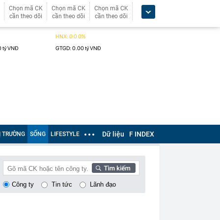
Chọn mã CK
Chọn mã CK
Chọn mã CK
cần theo dõi
cần theo dõi
cần theo dõi
Dữ liệu
F INDEX
Ị TRƯỜNG
SỐNG
LIFESTYLE
Công ty
Tin tức
Lãnh đạo