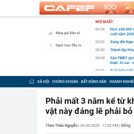
MỚI NHẤT!
09:04
Hơn 106.000 t
Bảng giá điện tử
cuối năm 202
09:02
Xung đột Nga-
Danh mục đầu tư
09:00
Thành lập Kh
08:58
Sàn TMĐT gửi 
thuế: Ai sai -
08:56
Xuất hiện “dấ
chứng khoán 
XÃ HỘI
CHỨNG KHOÁN
BẤT ĐỘNG SẢN
DOANH NGHIỆ
08:56
Vì sao 2/8/202
08:51
Công an điều 
đường, người 
Phải mất 3 năm kể từ kh
08:45
Giáo sư phát h
vật này đáng lẽ phải bỏ 
một từ “bẫy” g
08:39
Giá vàng nhẫn
Tín Mạnh Hải,
Sống
Theo Thảo Nguyễn
|
20-03-2025 - 17:02 PM
|
08:38
Gạo Thái Lan 
Mỹ tăng cườn