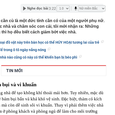
 nhà miền Tây: Rộng thênh thang không thấy điểm dừng,
3:22
Nghe đọc bài
óc nào cũng quá wow
Đòn bẩy mở rộng không gian phát triển phía Bắc Thủ đô
ng cần cù là một đức tính cần có của một người phụ nữ.
n Bắc: Trải qua cuộc "Cuộc đại phẫu" không gây mê,
việc nhà và chăm sóc con cái, tôi mới nhận ra: Những
valand nỗ lực từng ngày để "sòng phẳng" với niềm tin của
thì họ đều biết cách giảm bớt việc nhà.
m 2 bánh khi đỗ trong khu đô thị ở Hà Nội: Chủ xe lên
oại đồ vật này trên bàn học có thể HỦY HOẠI tương lai của trẻ
để trong ô tô ngày nắng nóng
ỹ thông qua dự luật áp thuế lên tới 100% với nước mua
 nhà nào cũng có này có thể khiến bạn bị béo phì
ng xảy ra với Bamboo Airways?
 đô thị sinh thái 2 tỷ USD có 11km ven sông khiến MC Mai
TIN MỚI
ng” ngay trên sóng livestream
 nước ngọt thuộc dạng hiếm ở tỉnh miền Trung: Từng
a biển, nước chuyển từ mặn sang ngọt
a bụi và vi khuẩn
vụ bán kim cương online, ship tận nơi: Chuyên gia cảnh
ng nhà để tạo không khí thoải mái hơn. Tuy nhiên, mặc dù
 bám bụi bẩn và khá khó vệ sinh. Đặc biệt, thảm có kích
ẩu Tân Sơn Nhất liên tiếp tìm, trao trả tài sản hành
trị giá hơn 2,5 tỷ đồng
 mà còn dễ sinh sôi vi khuẩn. Thay vì phải thêm việc nhà
ảm ở phòng khách và phòng ngủ để làm cho môi trường