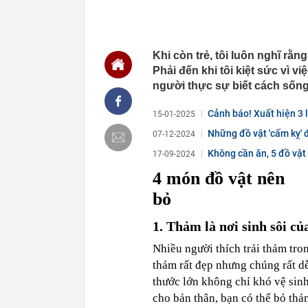
08:35
Phát ghen với
camera lia g
08:35
Vành đai 3 - 
Khi còn trẻ, tôi luôn nghĩ rằ
08:26
CEO Dương Vă
Phải đến khi tôi kiệt sức vì 
giờ là lúc No
người thực sự biết cách sống 
khách hàng
08:25
Vụ ô tô bị trộ
Cảnh báo! Xuất hiện 3 l
15-01-2025
tiếng
Những đồ vật 'cấm kỵ' 
08:25
Thượng viện M
07-12-2024
dầu khí Nga
Không cần ăn, 5 đồ vật
17-09-2024
08:20
Chuyện gì đa
4 món đồ vật nên
08:18
Toàn cảnh đại
Ngọc “phải lò
bỏ
08:16
Phát hiện đầm
thông thẳng r
1. Thảm là nơi sinh sôi củ
08:13
Bùng nổ dịch 
Nhiều người thích trải thảm tro
báo rủi ro
thảm rất đẹp nhưng chúng rất dễ
08:12
Công an cửa kh
khách bỏ quên 
thước lớn không chỉ khó vệ sinh
cho bản thân, bạn có thể bỏ th