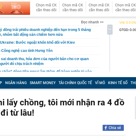
Chọn mã CK
Chọn mã CK
Chọn mã CK
Chọn mã CK
cần theo dõi
cần theo dõi
cần theo dõi
cần theo dõi
Đọc nhanh >>
ỷ đồng trái phiếu doanh nghiệp đến hạn trong 5 tháng
6, nhóm bất động sản chiếm hơn nửa
Ukraine: Bước ngoặt khốn khổ đối với Kiev
u Công nghệ cao tỉnh Hưng Yên
sai doanh thu, hóa đơn của người bán cho cơ quan
 người đó chịu trách nhiệm
u chân” dòng tiền ngoại âm thầm đổ hàng nghìn tỷ vào
Việt Nam
P
NGÂN HÀNG
SMART MONEY
TÀI CHÍNH QUỐC TẾ
VĨ MÔ
KINH TẾ SỐ
TH
7 được gọi là ngày đặc biệt nhất của thế kỷ XXI?
tra xấp tiền mặt 20.000.000 đồng nằm chỏng chơ trên
đàn ông SN 1984 phải làm việc với cơ quan chức năng
i lấy chồng, tôi mới nhận ra 4 đồ
iện 32/35 sinh viên trong lớp dùng AI làm bài chỉ nhờ
đi từ lâu!
iấu trong đề thi
, vàng miếng ngày 8/8 tại SJC, Bảo Tín Minh Châu, Bảo
 DOJI, Phú Quý
Chia sẻ
bất ngờ bị đe dọa trước một đối thủ mới: Giá rẻ hơn hẳn,
g chốt đơn