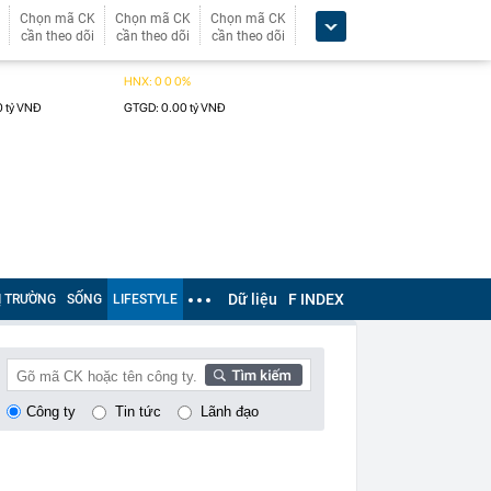
Chọn mã CK
Chọn mã CK
Chọn mã CK
cần theo dõi
cần theo dõi
cần theo dõi
Dữ liệu
F INDEX
Ị TRƯỜNG
SỐNG
LIFESTYLE
Công ty
Tin tức
Lãnh đạo