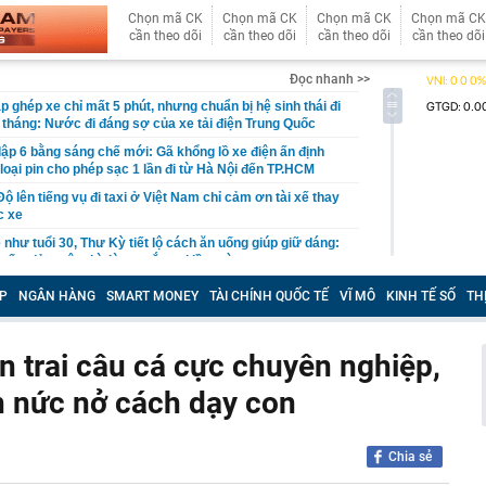
Chọn mã CK
Chọn mã CK
Chọn mã CK
Chọn mã CK
cần theo dõi
cần theo dõi
cần theo dõi
cần theo dõi
Đọc nhanh >>
 ghép xe chỉ mất 5 phút, nhưng chuẩn bị hệ sinh thái đi
 tháng: Nước đi đáng sợ của xe tải điện Trung Quốc
ập 6 bằng sáng chế mới: Gã khổng lồ xe điện ấn định
loại pin cho phép sạc 1 lần đi từ Hà Nội đến TP.HCM
 lên tiếng vụ đi taxi ở Việt Nam chỉ cảm ơn tài xế thay
c xe
ẻ như tuổi 30, Thư Kỳ tiết lộ cách ăn uống giúp giữ dáng:
muốn giảm cân thì đừng mắc sai lầm này
à thi đấu hơn 22 tỷ đồng: Công an vào cuộc, Sở Xây
P
NGÂN HÀNG
SMART MONEY
TÀI CHÍNH QUỐC TẾ
VĨ MÔ
KINH TẾ SỐ
TH
ồn tại
hất Việt Nam sắp xuất hiện một công trình cạnh sân bay
ầu, phục vụ tới 50 triệu hành khách
 trai câu cá cực chuyên nghiệp,
 đoạn lừa đảo đăng ký giải chạy dành cho trẻ em
en nức nở cách dạy con
đắt nhất hành tinh" gần 7.800 tỷ đồng, dài 2,2km ở Hà
ộc mốc quan trọng vào dịp đặc biệt
hát tín hiệu quan trọng về lãi suất đến thị trường
Chia sẻ
ương Tân xin từ nhiệm tại Chứng khoán VPBank