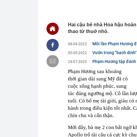
09:04
Miền Bắc mưa
09:00
Phú Thọ: Hơn 
camera giám s
Hai cậu bé nhà Hoa hậu hoàn 
09:00
Tâm lý thực s
thao từ thuở nhỏ.
08:53
Việt Nam sẽ c
giới, rộng gấp
Mỗi lần Phạm Hương đư
08-09-2023
08:52
VIB One Card: 
Vườn trong "bạch dinh" 
05-09-2023
08:50
Lý do nhà vệ 
Phạm Hương tập đánh g
24-07-2023
08:47
Thông báo qua
Phạm Hương sau khoảng
08:44
Vì sao nhiều 
thời gian dài sang Mỹ đã có
đây mới là x
cuộc sống hạnh phúc, sung
08:42
Chi phí xây n
túc đáng ngưỡng mộ. Cô lần lượt
08:38
Biệt thự 1.80
tuổi. Có bố mẹ tài giỏi, giàu 
năng lượng
hành trong điều kiện tốt nhất.
chỉn chu và cẩn thận.
Mới đây, bà mẹ 2 con bất ngờ k
Apollo trổ tài câu cá cực kỳ ch