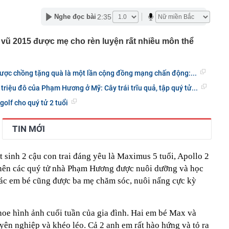
 đến bao giờ?
2:35
Nghe đọc bài
3.000 ô tô vi phạm giao thông bị phát hiện qua hệ thống
át trong tháng 7
vũ 2015 được mẹ cho rèn luyện rất nhiều môn thể
ự của những người siêu giàu
ó công viên câu cá rừng ngập mặn quy mô top đầu thế
 45 lần sân Mỹ Đình
ợc chồng tặng quà là một lần cộng đồng mạng chấn động:...
Một chiếc thẻ cho mọi giai đoạn tài chính
triệu đô của Phạm Hương ở Mỹ: Cây trái trĩu quả, tập quý tử...
sinh thường nằm ở ngoài rìa công viên?
olf cho quý tử 2 tuổi
n trọng đến tất cả người dùng VNeID
gia đình không còn đặt bồn rửa trong phòng tắm? Hóa ra
TIN MỚI
u hướng đang được ưa chuộng
hà mái Nhật 1 tầng 3 phòng ngủ 100m² bao nhiêu?
 sinh 2 cậu con trai đáng yêu là Maximus 5 tuổi, Apollo 2
0m² gây ấn tượng với hồ nước và loạt giải pháp tiết kiệm
có nên các quý tử nhà Phạm Hương được nuôi dưỡng và học
 Các em bé cũng được ba mẹ chăm sóc, nuôi nấng cực kỳ
hoe hình ảnh cuối tuần của gia đình. Hai em bé Max và
uyên nghiệp và khéo léo. Cả 2 anh em rất hào hứng và tỏ ra