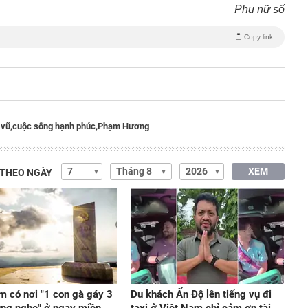
Phụ nữ số
Copy link
vũ,
cuộc sống hạnh phúc,
Phạm Hương
XEM
 THEO NGÀY
m có nơi "1 con gà gáy 3
Du khách Ấn Độ lên tiếng vụ đi