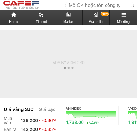
New
Home
Tin mới
Market
Watch list
Mở rộng
Giá vàng SJC
Giá bạc
VNINDEX
VN30
Mua
139,200
-0.36%
1,768.06
1,91
vào
0.19%
Bán ra
142,200
-0.35%