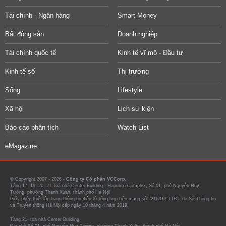
Tài chính - Ngân hàng
Smart Money
Bất động sản
Doanh nghiệp
Tài chính quốc tế
Kinh tế vĩ mô - Đầu tư
Kinh tế số
Thị trường
Sống
Lifestyle
Xã hội
Lịch sự kiện
Báo cáo phân tích
Watch List
eMagazine
© Copyright 2007 - 2026 -
Công ty Cổ phần VCCorp.
Tầng 17, 19, 20, 21 Toà nhà Center Building - Hapulico Complex, Số 01, phố Nguyễn Huy
Tưởng, phường Thanh Xuân, thành phố Hà Nội
Giấy phép thiết lập trang thông tin điện tử tổng hợp trên mạng số 2216/GP-TTĐT do Sở Thông tin
và Truyền thông Hà Nội cấp ngày 10 tháng 4 năm 2019.
Tầng 21, tòa nhà Center Building.