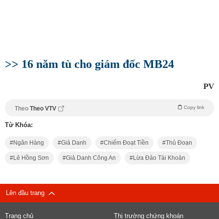
>> 16 năm tù cho giám đốc MB24
PV
Copy link
Theo
Theo VTV
Từ Khóa:
Ngân Hàng
Giả Danh
Chiếm Đoạt Tiền
Thủ Đoạn
Lê Hồng Sơn
Giả Danh Công An
Lừa Đảo Tài Khoản
Lên đầu trang
Trang chủ
Thị trường chứng khoán