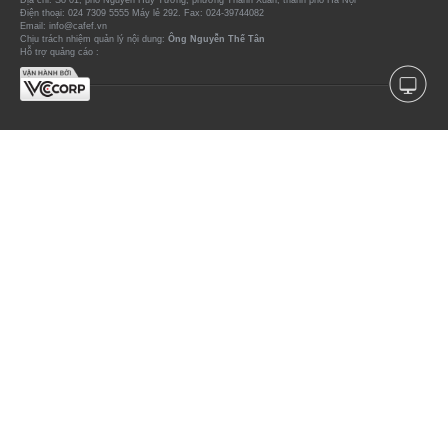
Địa chỉ: Số 01, phố Nguyễn Huy Tưởng, phường Thanh Xuân, thành phố Hà Nội
Điện thoại: 024 7309 5555 Máy lẻ 292. Fax: 024-39744082
Email: info@cafef.vn
Chịu trách nhiệm quản lý nội dung:
Ông Nguyễn Thế Tân
Hỗ trợ quảng cáo :