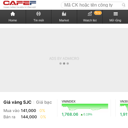
New
Home
Tin mới
Market
Watch list
Mở rộng
Giá vàng SJC
Giá bạc
VNINDEX
VN30
Mua vào
141,000
0%
1,768.06
1,91
0.19%
Bán ra
144,000
0%