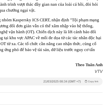
nh trình vượt thác đầy gian nan của loài cá hồi, đòi hỏi
qua chướng ngại vật.
 nhóm Kaspersky ICS CERT, nhận định "Tội phạm mạng
tương đối đơn giản vẫn có thể xâm nhập vào hệ thống,
nghệ vận hành (OT). Chiến dịch này là lời cảnh báo đối
ng tại khu vực APAC về mối đe dọa từ các tác nhân độc hại
 OT từ xa. Các tổ chức cần nâng cao nhận thức, củng cố
g ứng phó để bảo vệ tài sản, dữ liệu trước nguy cơ tấn
Theo Tuấn Anh
VTV
21/03/2025 08:34 (GMT +7)
Copy link