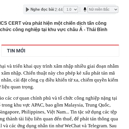
hẳng về tình trạng nhà đầu tư mua vào trong hưng phấn
hóng bán ra trong tâm lý hoảng loạn khi xuất hiện
2:44
u chưa rõ ràng
Nghe đọc bài
r bếp: Hội 30s muốn “sống” trong bếp chứ không chỉ
CS CERT vừa phát hiện một chiến dịch tấn công
hi rán trứng CẦN BỎ NGAY
 chức công nghiệp tại khu vực châu Á - Thái Bình
ám ảnh lớn nhất của phụ nữ, vì sao một căn nhà riêng
u?
giản không dành cho tất cả mọi người: 5 nhóm càng cố
TIN MỚI
ễ tốn tiền
 dụng chỉ có thời hạn 5 năm?
ại và triển khai quy trình xâm nhập nhiều giai đoạn nhằm
 danh sách cắt margin, gồm loạt cổ phiếu “hot” HVN,
n xâm nhập. Chiến thuật này cho phép kẻ xấu phát tán mã
 nhân, cài đặt công cụ điều khiển từ xa, chiếm quyền kiểm
gờ trở lại, khối ngoại tung 2.200 tỷ đồng mua ròng cổ
m chỉ trong 5 phiên
ữ liệu quan trọng.
iệp thép với 2.700 lao động đang nợ Trung Quốc gần 1,3
o các cơ quan chính phủ và tổ chức công nghiệp nặng tại
ổ trong khu vực APAC, bao gồm Malaysia, Trung Quốc,
an trọng đang trở lại trên thị trường chứng khoán
ngapore, Philippines, Việt Nam... Tin tặc sử dụng các tệp
 50 tuổi ăn cà tím mỗi ngày để chữa tiểu đường, 3 tháng
: "Ông ăn gì thế?"
g thành tài liệu liên quan đến thuế, để phát tán thông qua
ail và các ứng dụng nhắn tin như WeChat và Telegram. Sau