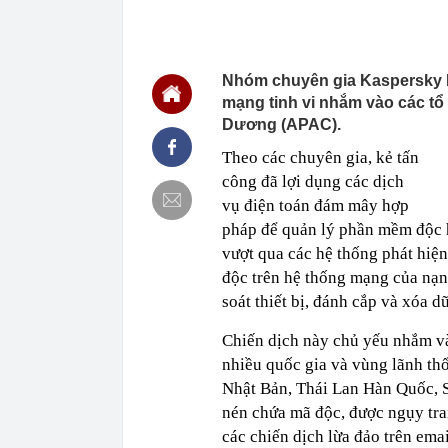
06:26
Sếp BĐS nói t
nhưng nhanh c
những tín hiệ
06:12
Chi 1 tỷ deco
“nấu ăn”
Nhóm chuyên gia Kaspersky I
05:49
4 thói quen k
mạng tinh vi nhắm vào các tổ
Dương (APAC).
03:35
Trong ba nỗi 
luôn đứng đầ
Theo các chuyên gia, kẻ tấn
02:19
Chi tiêu tối 
công đã lợi dụng các dịch
sống ít càng d
vụ điện toán đám mây hợp
01:07
Vì sao thẻ tín
pháp để quản lý phần mềm độc h
00:52
HOSE cập nhật
vượt qua các hệ thống phát hiệ
DGC, DMX...
độc trên hệ thống mạng của nạn
00:12
Tiền lớn bất n
phiếu Việt Na
soát thiết bị, đánh cắp và xóa d
00:05
Một doanh ngh
Chiến dịch này chủ yếu nhắm và
tỷ USD
nhiều quốc gia và vùng lãnh th
00:04
Một yếu tố qu
Nhật Bản, Thái Lan Hàn Quốc, Si
23:40
Người đàn ông
sau bác sĩ hỏi
nén chứa mã độc, được ngụy tran
các chiến dịch lừa đảo trên em