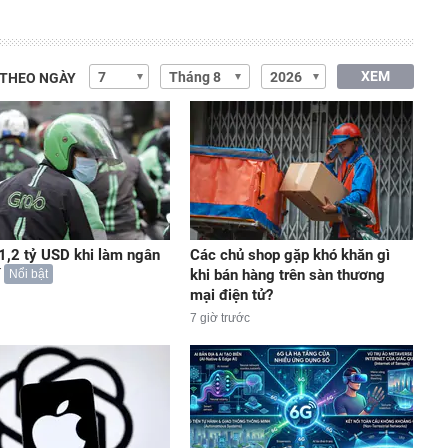
XEM
 THEO NGÀY
 1,2 tỷ USD khi làm ngân
Các chủ shop gặp khó khăn gì
khi bán hàng trên sàn thương
Nổi bật
mại điện tử?
7 giờ trước