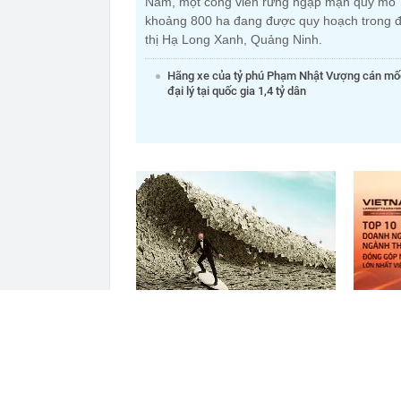
Nam, một công viên rừng ngập mặn quy mô
khoảng 800 ha đang được quy hoạch trong đ
thị Hạ Long Xanh, Quảng Ninh.
Hãng xe của tỷ phú Phạm Nhật Vượng cán mố
đại lý tại quốc gia 1,4 tỷ dân
Tiền lớn bất ngờ trở lại, khối
Công bố
ngoại tung 2.200 tỷ đồng mua
vật liệ
ròng cổ phiếu Việt Nam chỉ trong
lớn nhấ
5 phiên
đâu?