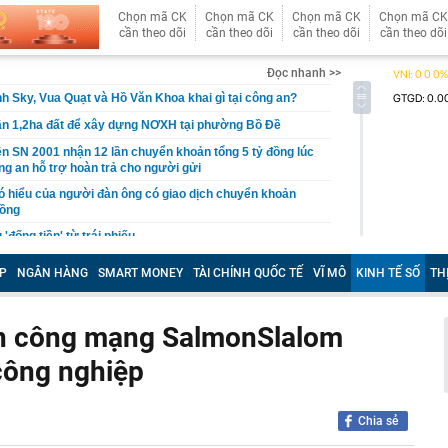
Chọn mã CK
Chọn mã CK
Chọn mã CK
Chọn mã CK
cần theo dõi
cần theo dõi
cần theo dõi
cần theo dõi
Đọc nhanh >>
h Sky, Vua Quạt và Hồ Văn Khoa khai gì tại công an?
ần 1,2ha đất để xây dựng NƠXH tại phường Bồ Đề
n SN 2001 nhận 12 lần chuyển khoản tổng 5 tỷ đồng lúc
ng an hỗ trợ hoàn trả cho người gửi
 hiểu của người đàn ông có giao dịch chuyển khoản
đồng
'đống tiền' từ trái phiếu
 nơi khí hậu mát mẻ quanh năm, bao quanh là núi đá
P
NGÂN HÀNG
SMART MONEY
TÀI CHÍNH QUỐC TẾ
VĨ MÔ
KINH TẾ SỐ
TH
p nhắm tới làm siêu tổ hợp 21.000 tỷ đồng gồm cáp
áng, khu vui chơi
 nhận tiền chuyển nhầm nhưng không trả
tấn công mạng SalmonSlalom
 Sun Group, BIM Group...liên danh có nhà đầu tư đến từ
công nghiệp
h đề xuất làm siêu dự án 18 tỷ USD, quy mô 6.500ha
g sắp lên thành phố trực thuộc Trung ương
ôn bán hơn 3.600 sản phẩm giả mạo nhãn hiệu nổi tiếng
Chia sẻ