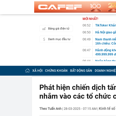
MỚI NHẤT!
06:52
TikToker Khán
Bảng giá điện tử
06:50
Hà Nội giao g
Danh mục đầu tư
06:49
Nam thanh niê
16h chiều: Cô
06:47
Hành động khó
499.999.999 
06:44
Ngân hàng thu 
06:40
Việt Nam có 1
XÃ HỘI
CHỨNG KHOÁN
BẤT ĐỘNG SẢN
DOANH NGHIỆ
được Sun Grou
treo, tắm kho
06:38
Lãnh án tù vì
Phát hiện chiến dịch 
06:32
Sau Vingroup,
nhắm vào các tổ chức 
Vương quốc An
tại địa phươn
06:30
Khởi tố vụ bu
Kinh tế số
Theo Tuấn Anh
|
28-03-2025 - 07:15 AM
|
ở Đà Nẵng