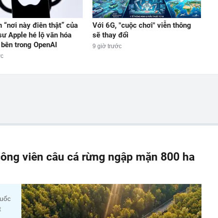
n “nơi này điên thật” của
Với 6G, "cuộc chơi" viễn thông
sư Apple hé lộ văn hóa
sẽ thay đổi
 bên trong OpenAI
9 giờ trước
ớc
ông viên câu cá rừng ngập mặn 800 ha
quốc
t