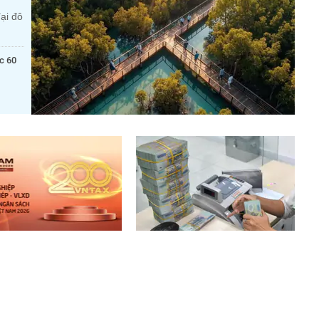
ại đô
c 60
 10 doanh nghiệp thép –
Lãi suất ngân hàng 7/8 tại
u xây dựng nộp ngân sách
Agribank, Vietcombank, BIDV,
t: 19.000 tỷ đồng đến từ
VietinBank, MB, Sacombank,
HDBank,...