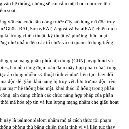
 vào hệ thống, chúng sẽ cài cắm một backdoor có tên
ểm soát.
ng với các cuộc tấn công trước đây sử dụng mã độc truy
hư Gh0st RAT, SimayRAT, Zegost và FatalRAT, chiến dịch
ng kể trong chiến thuật, kỹ thuật và phương thức hoạt
ờng như nhắm đến các tổ chức và cơ quan sử dụng tiếng
thông qua mạng phân phối nội dung (CDN) myqcloud và
otes, hai nền tảng điện toán đám mây hợp pháp của Trung
 tặc áp dụng nhiều kỹ thuật tinh vi như: liên tục thay đổi
 mã độc để giảm khả năng bị truy vết, lưu trữ mã độc trên
ua mặt" hệ thống bảo mật, khai thác lỗ hổng trong phần
 công, tận dụng chính các chức năng hợp pháp của phần
thời mã hóa tệp tin và lưu lượng mạng nhằm che giấu hoạt
ch này là SalmonSlalom nhằm mô tả cách thức tội phạm
thống phòng thủ bằng chiến thuật tinh vi và liên tục thay