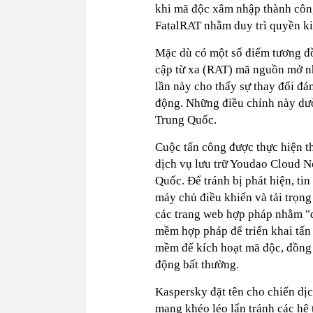
khi mã độc xâm nhập thành công
FatalRAT nhằm duy trì quyền ki
Mặc dù có một số điểm tương đồ
cập từ xa (RAT) mã nguồn mở n
lần này cho thấy sự thay đổi đá
động. Những điều chỉnh này dư
Trung Quốc.
Cuộc tấn công được thực hiện 
dịch vụ lưu trữ Youdao Cloud N
Quốc. Để tránh bị phát hiện, tin
máy chủ điều khiển và tải trọng
các trang web hợp pháp nhằm "q
mềm hợp pháp để triển khai tấn
mềm để kích hoạt mã độc, đồng 
động bất thường.
Kaspersky đặt tên cho chiến dị
mạng khéo léo lẩn tránh các hệ 