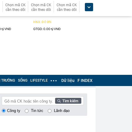
Chọn mã CK
Chọn mã CK
Chọn mã CK
cần theo dõi
cần theo dõi
cần theo dõi
Dữ liệu
F INDEX
Ị TRƯỜNG
SỐNG
LIFESTYLE
Công ty
Tin tức
Lãnh đạo