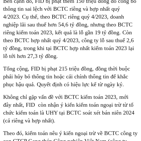
Bên cạnh đó, FID bị phạt thêm 150 triệu đồng do công bố
thông tin sai lệch với BCTC riêng và hợp nhất quý
4/2023. Cụ thể, theo BCTC riêng quý 4/2023, doanh
nghiệp lãi sau thuế hơn 54,6 tỷ đồng, nhưng theo BCTC
riêng kiểm toán 2023, kết quả là lỗ gần 19 tỷ đồng. Còn
theo BCTC hợp nhất quý 4/2023, công ty lỗ sau thuế 2,6
tỷ đồng, trong khi tại BCTC hợp nhất kiểm toán 2023 lại
lỗ tới hơn 27,3 tỷ đồng.
Tổng cộng, FID bị phạt 215 triệu đồng, đồng thời buộc
phải hủy bỏ thông tin hoặc cải chính thông tin để khắc
phục hậu quả. Quyết định có hiệu lực kể từ ngày ký.
Không chỉ gặp vấn đề với BCTC kiểm toán 2023, mới
đây nhất, FID còn nhận ý kiến kiểm toán ngoại trừ từ tổ
chức kiểm toán là UHY tại BCTC soát xét bán niên 2024
(cả riêng và hợp nhất).
Theo đó, kiểm toán nêu ý kiến ngoại trừ về BCTC công ty
con CTCP Gang thép Công nghiệp Việt Nam (công ty