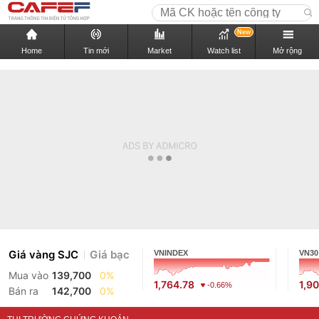
New
Home
Tin mới
Market
Watch list
Mở rộng
Giá vàng SJC
Giá bạc
VNINDEX
VN30
Mua vào
139,700
0%
1,764.78
1,9
-0.66%
Bán ra
142,700
0%