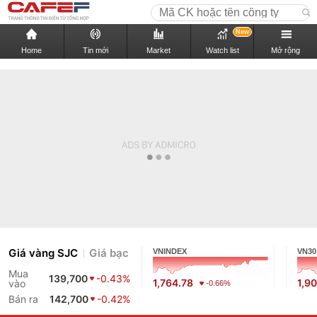
New
Home
Tin mới
Market
Watch list
Mở rộng
Giá vàng SJC
Giá bạc
VNINDEX
VN30
Mua
139,700
-0.43%
1,764.78
1,9
vào
-0.66%
Bán ra
142,700
-0.42%