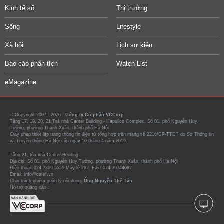
Kinh tế số
Thị trường
Sống
Lifestyle
Xã hội
Lịch sự kiện
Báo cáo phân tích
Watch List
eMagazine
© Copyright 2007 - 2026 -
Công ty Cổ phần VCCorp.
Tầng 17, 19, 20, 21 Toà nhà Center Building - Hapulico Complex, Số 01, phố Nguyễn Huy
Tưởng, phường Thanh Xuân, thành phố Hà Nội
Giấy phép thiết lập trang thông tin điện tử tổng hợp trên mạng số 2216/GP-TTĐT do Sở Thông tin
và Truyền thông Hà Nội cấp ngày 10 tháng 4 năm 2019.
Tầng 21, tòa nhà Center Building.
Địa chỉ: Số 01, phố Nguyễn Huy Tưởng, phường Thanh Xuân, thành phố Hà Nội
Điện thoại: 024 7309 5555 Máy lẻ 292. Fax: 024-39744082
Email: info@cafef.vn
Chịu trách nhiệm quản lý nội dung:
Ông Nguyễn Thế Tân
Hỗ trợ quảng cáo :