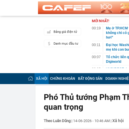
MỚI NHẤT!
00:19
Mẹ ở TP.HCM t
Bảng giá điện tử
không chỉ có 
hơi”
Danh mục đầu tư
00:11
Đại học Washin
mẹ khi con bu
00:07
Tổ chức liên 
Digiworld
00:05
VNDIRECT đưa
khoán
XÃ HỘI
CHỨNG KHOÁN
BẤT ĐỘNG SẢN
DOANH NGHIỆ
00:04
Doanh nghiệp 
đăng ký vào n
00:03
Lịch chốt quy
Phó Thủ tướng Phạm Th
tức tiền mặt 
quan trọng
00:02
"Sự thật" về 
00:01
Chuyên gia ch
vào nhịp són
Xã hội
Theo Luân Dũng
|
14-06-2026 - 10:46 AM
|
00:01
Giá vàng tăng 