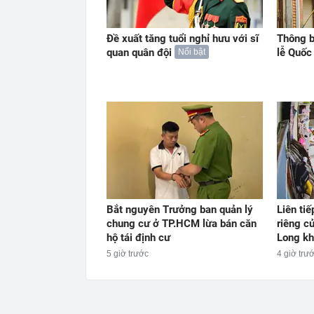
Đề xuất tăng tuổi nghỉ hưu với sĩ
Thông b
quan quân đội
lễ Quố
Nổi bật
Bắt nguyên Trưởng ban quản lý
Liên ti
chung cư ở TP.HCM lừa bán căn
riêng c
hộ tái định cư
Long kh
5 giờ trước
4 giờ trư