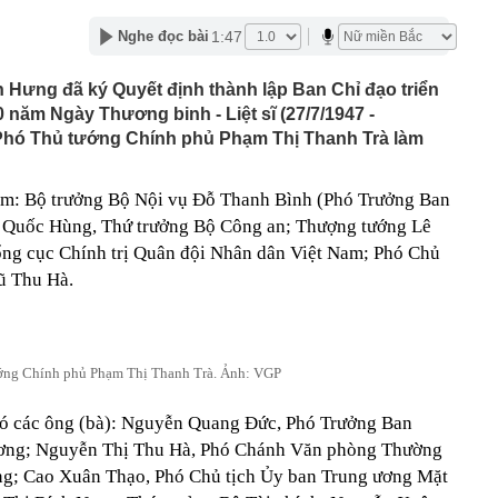
00 mét xuống đáy biển, phát hiện mỏ dầu khí trữ lượng
ngoài khơi Việt Nam
1:47
Nghe đọc bài
inh giao dịch chuyển khoản 35 triệu đồng tới tài khoản
SN 1984, thanh niên SN 2000 được mời tới làm việc
Hưng đã ký Quyết định thành lập Ban Chỉ đạo triển
 Lan chú ý: Từ 16/10, sân bay có thể mở vali để kiểm tra
 năm Ngày Thương binh - Liệt sĩ (27/7/1947 -
ành khách không có mặt
, Phó Thủ tướng Chính phủ Phạm Thị Thanh Trà làm
báo hiệu phong thủy rất tốt
hất nhì Việt Nam và vợ hơn 4 tuổi của Bình Minh "dính
m: Bộ trưởng Bộ Nội vụ Đỗ Thanh Bình (Phó Trưởng Ban
" từ Việt Nam sang Mỹ
 Quốc Hùng, Thứ trưởng Bộ Công an; Thượng tướng Lê
liên tục trồi lên từ nền nhà, gia chủ gọi người kiểm tra rồi
g cục Chính trị Quân đội Nhân dân Việt Nam; Phó Chủ
ải sơ tán
ũ Thu Hà.
 700 tỷ giờ bán cà phê ở phường Hoà Hưng (TP.HCM),
iền "vỡ trận"
ngủ, người phụ nữ sốt cao liên tục, phổi tổn thương hơn
sĩ cảnh báo mối nguy ít ai ngờ ngay trong nhà
ớng Chính phủ Phạm Thị Thanh Trà. Ảnh: VGP
sterD cảnh báo nóng, tuyên bố hành động pháp lý
trộm bánh xe ô tô ở khu đô thị Hà Nội
ó các ông (bà): Nguyễn Quang Đức, Phó Trưởng Ban
ứng dụng Android có thể âm thầm theo dõi vị trí người
ương; Nguyễn Thị Thu Hà, Phó Chánh Văn phòng Thường
g; Cao Xuân Thạo, Phó Chủ tịch Ủy ban Trung ương Mặt