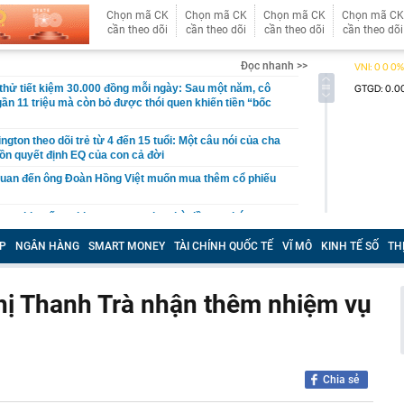
Chọn mã CK
Chọn mã CK
Chọn mã CK
Chọn mã CK
cần theo dõi
cần theo dõi
cần theo dõi
cần theo dõi
Đọc nhanh >>
hử tiết kiệm 30.000 đồng mỗi ngày: Sau một năm, cô
gần 11 triệu mà còn bỏ được thói quen khiến tiền “bốc
gton theo dõi trẻ từ 4 đến 15 tuổi: Một câu nói của cha
ồn quyết định EQ của con cả đời
quan đến ông Đoàn Hồng Việt muốn mua thêm cổ phiếu
 ra khuyến nghị quan trọng cho nhà đầu tư chứng
P
NGÂN HÀNG
SMART MONEY
TÀI CHÍNH QUỐC TẾ
VĨ MÔ
KINH TẾ SỐ
TH
Việt Nam có doanh thu lớn hơn Vingroup, Petrolimex,
hóm 500 doanh nghiệp lớn nhất thế giới
ền cổ tức tuần 10-14/8: Một ngân hàng lớn "lăn chốt", cổ
ị Thanh Trà nhận thêm nhiệm vụ
cao nhất 100%
đại gia tâm linh Xuân Trường
ỉ ra một tín hiệu quan trọng cho thấy VN-Index sắp bước
g mới
Chia sẻ
vọt lên cao nhất 2 tháng, chuyên gia nói gì?