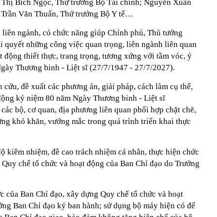
 Thị Bích Ngọc, Thứ trưởng Bộ Tài chính; Nguyễn Xuân
 Trần Văn Thuấn, Thứ trưởng Bộ Y tế…
p liên ngành, có chức năng giúp Chính phủ, Thủ tướng
i quyết những công việc quan trọng, liên ngành liên quan
t động thiết thực, trang trọng, tương xứng với tầm vóc, ý
gày Thương binh - Liệt sĩ (27/7/1947 - 27/7/2027).
cứu, đề xuất các phương án, giải pháp, cách làm cụ thể,
 động kỷ niệm 80 năm Ngày Thương binh - Liệt sĩ
các bộ, cơ quan, địa phương liên quan phối hợp chặt chẽ,
hững khó khăn, vướng mắc trong quá trình triển khai thực
độ kiêm nhiệm, đề cao trách nhiệm cá nhân, thực hiện chức
 Quy chế tổ chức và hoạt động của Ban Chỉ đạo do Trưởng
ực của Ban Chỉ đạo, xây dựng Quy chế tổ chức và hoạt
ởng Ban Chỉ đạo ký ban hành; sử dụng bộ máy hiện có để