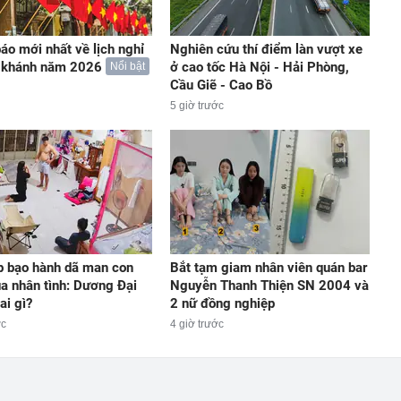
áo mới nhất về lịch nghỉ
Nghiên cứu thí điểm làn vượt xe
c khánh năm 2026
ở cao tốc Hà Nội - Hải Phòng,
Nổi bật
Cầu Giẽ - Cao Bồ
5 giờ trước
ếp bạo hành dã man con
Bắt tạm giam nhân viên quán bar
ủa nhân tình: Dương Đại
Nguyễn Thanh Thiện SN 2004 và
ai gì?
2 nữ đồng nghiệp
ớc
4 giờ trước