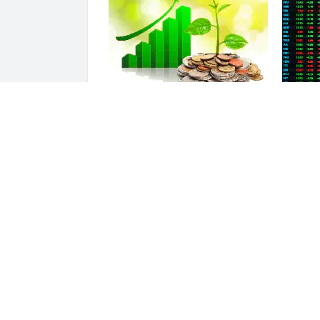
Lịch chốt quyền cổ tức tuần 10-
VNDIREC
14/8: Một ngân hàng lớn "lăn
quan tr
chốt", cổ tức tiền mặt cao nhất
khoán
100%
ĐỌC THÊM