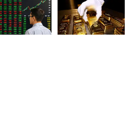
T đưa ra khuyến nghị
Thanh tra Chính phủ chuyển Bộ
ọng cho nhà đầu tư chứng
Công an thông tin 7 cá nhân bán
vàng không rõ nguồn gốc, giao
dịch hơn 2.000 tỷ đồng, 6 doanh
nghiệp kê khai sai thuế