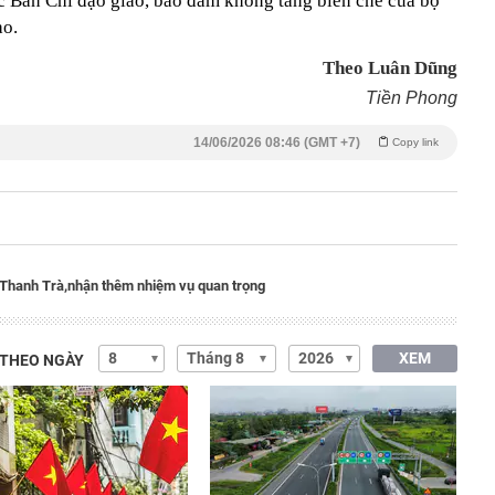
c Ban Chỉ đạo giao, bảo đảm không tăng biên chế của bộ
ao.
Theo Luân Dũng
Tiền Phong
14/06/2026 08:46 (GMT +7)
Copy link
Thanh Trà,
nhận thêm nhiệm vụ quan trọng
XEM
 THEO NGÀY