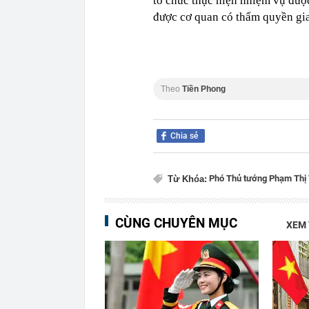
tổ chức thực hiện nhiệm vụ đượ
được cơ quan có thẩm quyền gi
Theo
Tiền Phong
Chia sẻ
Phó Thủ tướng Phạm Thị 
Từ Khóa:
CÙNG CHUYÊN MỤC
XEM