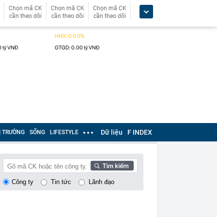
Chọn mã CK
Chọn mã CK
Chọn mã CK
cần theo dõi
cần theo dõi
cần theo dõi
Dữ liệu
F INDEX
Ị TRƯỜNG
SỐNG
LIFESTYLE
Công ty
Tin tức
Lãnh đạo