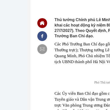
00:01
Khoan sâu 4.7
500 triệu m3 
23:43
Công an xác m
người phụ nữ 
Thủ tướng Chính phủ Lê Minh 
23:40
Ai sắp đi Thái
khai các hoạt động kỷ niệm 80
ngay cả khi h
27/7/2027). Theo Quyết định
23:25
4 vật vào nhà 
Trưởng Ban Chỉ đạo.
23:18
Hoa hậu đẹp n
Các Phó Trưởng Ban Chỉ đạo gồ
nhau như sam
Thường trực); Thượng tướng Lê
23:10
Chất lỏng đen 
Quang Minh, Phó Chủ nhiệm Tổn
cả khu phố ph
tịch UBND thành phố Hà Nội V
23:01
Nam diễn viên
vừa mở quán l
22:59
Bật điều hòa 
một nửa: Bác 
Phó Thủ tư
22:53
Quang Hùng Ma
22:48
Danh tính tên 
Các Ủy viên Ban Chỉ đạo gồm c
22:42
Cảnh báo các 
Tuyên giáo và Dân vận Trung 
dùng
trực Văn phòng Trung ương Đản