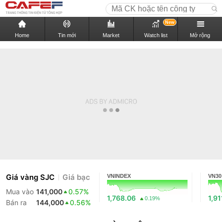
New
Home
Tin mới
Market
Watch list
Mở rộng
Giá vàng SJC
Giá bạc
VNINDEX
VN30
Mua vào
141,000
0.57%
1,768.06
1,91
0.19%
Bán ra
144,000
0.56%