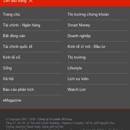
Lên đầu trang
Trang chủ
Thị trường chứng khoán
Tài chính - Ngân hàng
Smart Money
Bất động sản
Doanh nghiệp
Tài chính quốc tế
Kinh tế vĩ mô - Đầu tư
Kinh tế số
Thị trường
Sống
Lifestyle
Xã hội
Lịch sự kiện
Báo cáo phân tích
Watch List
eMagazine
© Copyright 2007 - 2026 -
Công ty Cổ phần VCCorp.
Tầng 17, 19, 20, 21 Toà nhà Center Building - Hapulico Complex, Số 01, phố Nguyễn Huy
Tưởng, phường Thanh Xuân, thành phố Hà Nội