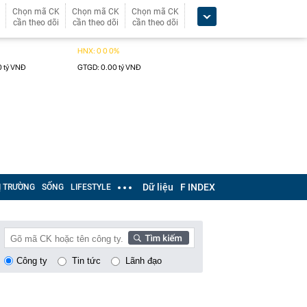
Chọn mã CK
Chọn mã CK
Chọn mã CK
cần theo dõi
cần theo dõi
cần theo dõi
Dữ liệu
F INDEX
Ị TRƯỜNG
SỐNG
LIFESTYLE
Công ty
Tin tức
Lãnh đạo