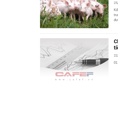
25
Kế
tr
đư
C
t
22
01