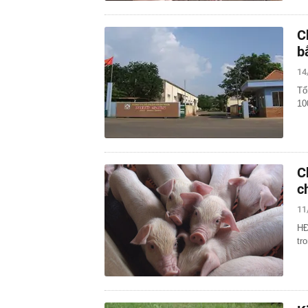
C
b
14
Tổ
10
C
c
11
HĐ
tr