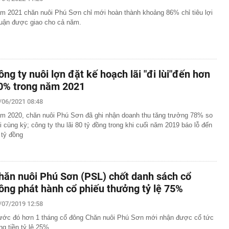
m 2021 chăn nuôi Phú Sơn chỉ mới hoàn thành khoảng 86% chỉ tiêu lợi
- 5/8, sân bay Tân Sơn Nhất ghi nhận một máy bay lạ cất
uận được giao cho cả năm.
thép sâu 136 mét giữa biển, hoàn thành công trình cao
110 tầng chưa từng có trên thế giới
g Hà dần lộ diện giữa sông Hồng
ông ty nuôi lợn đặt kế hoạch lãi "đi lùi"đến hơn
30% thuế cho hộ kinh doanh, doanh nghiệp thu dưới 10
0% trong năm 2021
ựa thường có lỗ tròn ở giữa?
/06/2021 08:48
ị Quỳnh SN 1995 trong phòng hát karaoke
m 2020, chăn nuôi Phú Sơn đã ghi nhận doanh thu tăng trưởng 78% so
 một ngân hàng có thể từ chối giao dịch rút/chuyển tiền
i cùng kỳ; công ty thu lãi 80 tỷ đồng trong khi cuối năm 2019 báo lỗ đến
ách hàng trong trường hợp sau
 tỷ đồng
 cùng phức tạp": Nga đổi chiến thuật, đánh vào "huyết
raine
hăn nuôi Phú Sơn (PSL) chốt danh sách cổ
ông phát hành cổ phiếu thưởng tỷ lệ 75%
/07/2019 12:58
ước đó hơn 1 tháng cổ đông Chăn nuôi Phú Sơn mới nhận được cổ tức
ng tiền tỷ lệ 25%.