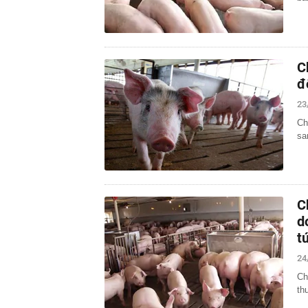
C
đ
23
Ch
sa
C
d
t
24
Ch
th