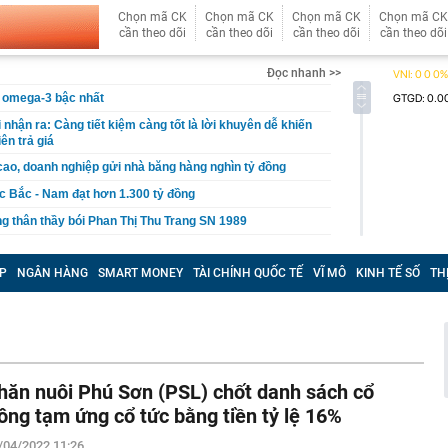
Chọn mã CK
Chọn mã CK
Chọn mã CK
Chọn mã CK
cần theo dõi
cần theo dõi
cần theo dõi
cần theo dõi
Đọc nhanh >>
àu omega-3 bậc nhất
i nhận ra: Càng tiết kiệm càng tốt là lời khuyên dễ khiến
ên trả giá
 cao, doanh nghiệp gửi nhà băng hàng nghìn tỷ đồng
ốc Bắc - Nam đạt hơn 1.300 tỷ đồng
g thân thầy bói Phan Thị Thu Trang SN 1989
ng tiết Lập thu 2026?
P
NGÂN HÀNG
SMART MONEY
TÀI CHÍNH QUỐC TẾ
VĨ MÔ
KINH TẾ SỐ
TH
ấu cơm cần bỏ ngay
gặp khó khăn gì khi bán hàng trên sàn thương mại điện
ị khởi công nhiều dự án dịp Quốc khánh 2/9
tác đồng loạt ra quân, kiểm tra 98 công nhân tại 3 xã
hăn nuôi Phú Sơn (PSL) chốt danh sách cổ
30% thuế cho hộ kinh doanh, doanh nghiệp có doanh thu
ông tạm ứng cổ tức bằng tiền tỷ lệ 16%
g
ỏi vàng trị giá 29 tỷ đồng buôn lậu qua biên giới bằng xe
/04/2022 11:26