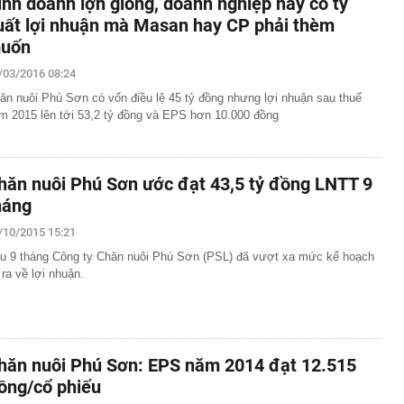
inh doanh lợn giống, doanh nghiệp này có tỷ
uất lợi nhuận mà Masan hay CP phải thèm
uốn
/03/2016 08:24
ăn nuôi Phú Sơn có vốn điều lệ 45 tỷ đồng nhưng lợi nhuận sau thuế
m 2015 lên tới 53,2 tỷ đồng và EPS hơn 10.000 đồng
hăn nuôi Phú Sơn ước đạt 43,5 tỷ đồng LNTT 9
háng
/10/2015 15:21
u 9 tháng Công ty Chăn nuôi Phú Sơn (PSL) đã vượt xa mức kế hoạch
 ra về lợi nhuận.
hăn nuôi Phú Sơn: EPS năm 2014 đạt 12.515
ồng/cổ phiếu