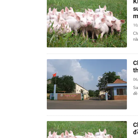
K
s
m
10
Ch
nă
C
t
06
Sa
đề
C
đ