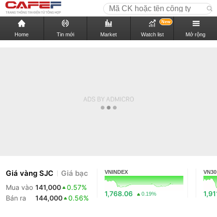
New
Home
Tin mới
Market
Watch list
Mở rộng
Giá vàng SJC
Giá bạc
VNINDEX
VN30
Mua vào
141,000
0.57%
1,768.06
1,91
0.19%
Bán ra
144,000
0.56%