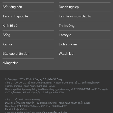
Bất động sản
Doanh nghiệp
Tài chính quốc tế
Kinh tế vĩ mô - Đầu tư
Kinh tế số
Thị trường
Sống
Lifestyle
Xã hội
Lịch sự kiện
Báo cáo phân tích
Watch List
eMagazine
© Copyright 2007 - 2026 -
Công ty Cổ phần VCCorp.
Tầng 17, 19, 20, 21 Toà nhà Center Building - Hapulico Complex, Số 01, phố Nguyễn Huy
Tưởng, phường Thanh Xuân, thành phố Hà Nội
Giấy phép thiết lập trang thông tin điện tử tổng hợp trên mạng số 2216/GP-TTĐT do Sở Thông tin
và Truyền thông Hà Nội cấp ngày 10 tháng 4 năm 2019.
Tầng 21, tòa nhà Center Building.
Địa chỉ: Số 01, phố Nguyễn Huy Tưởng, phường Thanh Xuân, thành phố Hà Nội
Điện thoại: 024 7309 5555 Máy lẻ 292. Fax: 024-39744082
Email: info@cafef.vn
Chịu trách nhiệm quản lý nội dung:
Ông Nguyễn Thế Tân