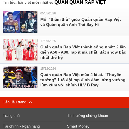
QUÁN QUÂN RAP VIỆT
Tin tức, bài viết mới nhất về
05/05/2026
Mối “thâm thù” giữa Quán quân Rap Việt
và Quán quân Anh Trai Say Hi
17/09/2025
Quán quân Rap Việt thành công nhất: 2 lần
diễn A50 - A80, rap ít mà chất, đắt show bậc
nhất thế hệ
15/12/2024
Quán quân Rap Việt mùa 4 là ai: "Thuyền
trưởng" 1 tổ đội rap đình đám, từng vướng
lùm xùm với chính HLV B Ray
Lên đầu trang
Trang chủ
Thị trường chứng khoán
Tài chính - Ngân hàng
Smart Money