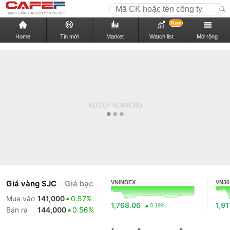
New
Home
Tin mới
Market
Watch list
Mở rộng
Giá vàng SJC
Giá bạc
VNINDEX
VN30
Mua vào
141,000
0.57%
1,768.06
1,91
0.19%
Bán ra
144,000
0.56%