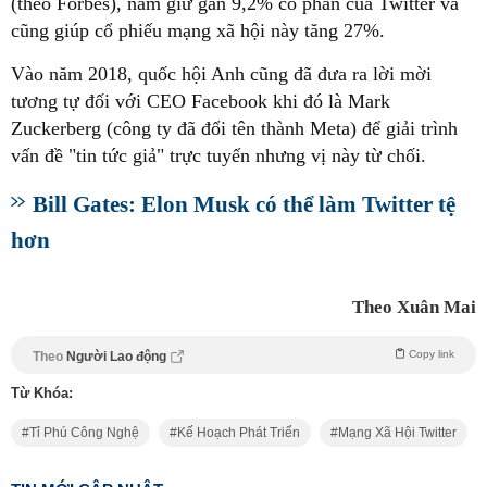
(theo Forbes), nắm giữ gần 9,2% cổ phần của Twitter và
cũng giúp cổ phiếu mạng xã hội này tăng 27%.
Vào năm 2018, quốc hội Anh cũng đã đưa ra lời mời
tương tự đối với CEO Facebook khi đó là Mark
Zuckerberg (công ty đã đổi tên thành Meta) để giải trình
vấn đề "tin tức giả" trực tuyến nhưng vị này từ chối.
Bill Gates: Elon Musk có thể làm Twitter tệ
hơn
Theo Xuân Mai
Copy link
Theo
Người Lao động
Từ Khóa:
Tỉ Phú Công Nghệ
Kế Hoạch Phát Triển
Mạng Xã Hội Twitter