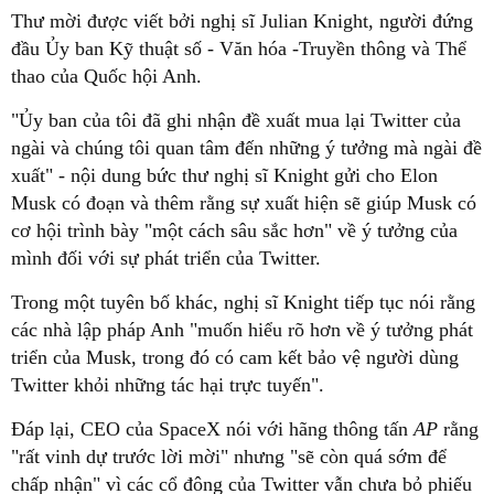
Thư mời được viết bởi nghị sĩ Julian Knight, người đứng
đầu Ủy ban Kỹ thuật số - Văn hóa -Truyền thông và Thể
thao của Quốc hội Anh.
"Ủy ban của tôi đã ghi nhận đề xuất mua lại Twitter của
ngài và chúng tôi quan tâm đến những ý tưởng mà ngài đề
xuất" - nội dung bức thư nghị sĩ Knight gửi cho Elon
Musk có đoạn và thêm rằng sự xuất hiện sẽ giúp Musk có
cơ hội trình bày "một cách sâu sắc hơn" về ý tưởng của
mình đối với sự phát triển của Twitter.
Trong một tuyên bố khác, nghị sĩ Knight tiếp tục nói rằng
các nhà lập pháp Anh "muốn hiểu rõ hơn về ý tưởng phát
triển của Musk, trong đó có cam kết bảo vệ người dùng
Twitter khỏi những tác hại trực tuyến".
Đáp lại, CEO của SpaceX nói với hãng thông tấn
AP
rằng
"rất vinh dự trước lời mời" nhưng "sẽ còn quá sớm để
chấp nhận" vì các cổ đông của Twitter vẫn chưa bỏ phiếu