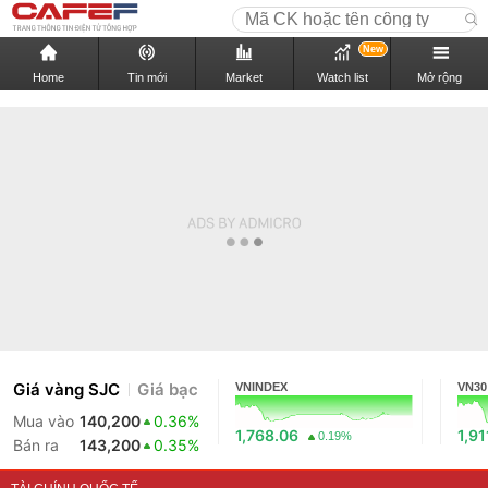
New
Home
Tin mới
Market
Watch list
Mở rộng
Giá vàng SJC
Giá bạc
VNINDEX
VN30
Mua vào
140,200
0.36%
1,768.06
1,91
0.19%
Bán ra
143,200
0.35%