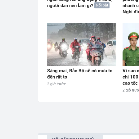
người dân nên làm gì?
nhanh c
Nổi bật
Nghị đị
Sáng mai, Bắc Bộ sẽ có mưa to
Vì sao c
đến rất to
chi 100
cao tốc 
2 giờ trước
2 giờ trư