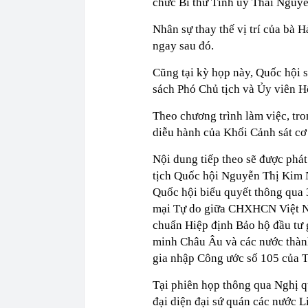
chức Bí thư Tỉnh uỷ Thái Nguyê
Nhân sự thay thế vị trí của bà
ngay sau đó.
Cũng tại kỳ họp này, Quốc hội 
sách Phó Chủ tịch và Ủy viên H
Theo chương trình làm việc, tro
diễu hành của Khối Cảnh sát cơ
Nội dung tiếp theo sẽ được phát
tịch Quốc hội Nguyễn Thị Kim N
Quốc hội biểu quyết thông qua
mại Tự do giữa CHXHCN Việt N
chuẩn Hiệp định Bảo hộ đầu tư
minh Châu Âu và các nước thàn
gia nhập Công ước số 105 của T
Tại phiên họp thông qua Nghị 
đại diện đại sứ quán các nước L