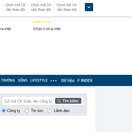
Chọn mã CK
Chọn mã CK
Chọn mã CK
cần theo dõi
cần theo dõi
cần theo dõi
Dữ liệu
F INDEX
Ị TRƯỜNG
SỐNG
LIFESTYLE
Công ty
Tin tức
Lãnh đạo