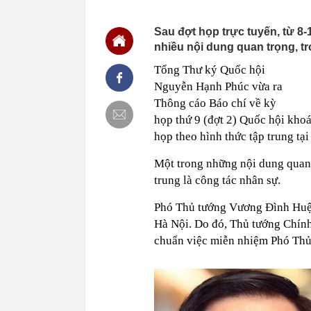
00:01
VNPT nắm giữ 
Viettel Global
Sau đợt họp trực tuyến, từ 8-1
00:01
Nắm trong ta
MWG chỉ nga
nhiều nội dung quan trọng, t
00:01
Khám xét ngôi
Tổng Thư ký Quốc hội
5 thỏi vàng gi
Nguyễn Hạnh Phúc vừa ra
23:28
4 dấu hiệu nh
Thông cáo Báo chí về kỳ
23:12
Quốc gia có l
họp thứ 9 (đợt 2) Quốc hội khoá
vượt Hàn Quốc
họp theo hình thức tập trung tạ
23:01
Người bán trá
nghề lại kiểm 
Một trong những nội dung quan 
23:00
Tiếp viên tàu
trung là công tác nhân sự.
sao nhiều hơn
22:34
Cụ bà 70 tuổi
Phó Thủ tướng Vương Đình Huệ 
biết bí quyết
Hà Nội. Do đó, Thủ tướng Chín
22:34
Ngôi nhà chứ
chuẩn việc miễn nhiệm Phó Th
22:31
Giá vàng vượt
22:30
Một doanh ngh
22:08
Lời khuyên ch