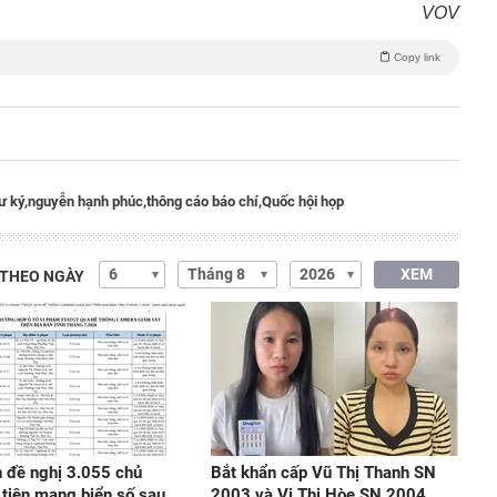
VOV
Copy link
ư ký,
nguyễn hạnh phúc,
thông cáo báo chí,
Quốc hội họp
XEM
 THEO NGÀY
 đề nghị 3.055 chủ
Bắt khẩn cấp Vũ Thị Thanh SN
tiện mang biển số sau
2003 và Vi Thị Hòe SN 2004