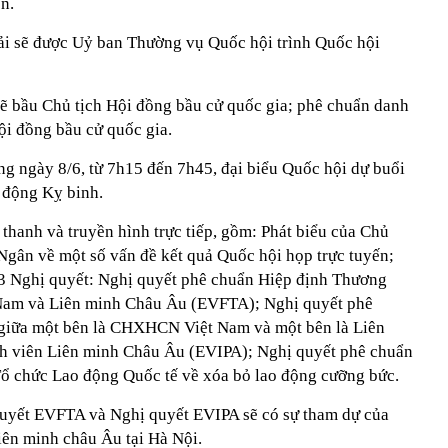
n.
 Hải sẽ được Uỷ ban Thường vụ Quốc hội trình Quốc hội
sẽ bầu Chủ tịch Hội đồng bầu cử quốc gia; phê chuẩn danh
ội đồng bầu cử quốc gia.
ng ngày 8/6, từ 7h15 đến 7h45, đại biểu Quốc hội dự buổi
 động Kỵ binh.
 thanh và truyền hình trực tiếp, gồm: Phát biểu của Chủ
gân về một số vấn đề kết quả Quốc hội họp trực tuyến;
 3 Nghị quyết: Nghị quyết phê chuẩn Hiệp định Thương
am và Liên minh Châu Âu (EVFTA); Nghị quyết phê
 giữa một bên là CHXHCN Việt Nam và một bên là Liên
h viên Liên minh Châu Âu (EVIPA); Nghị quyết phê chuẩn
ổ chức Lao động Quốc tế về xóa bỏ lao động cưỡng bức.
quyết EVFTA và Nghị quyết EVIPA sẽ có sự tham dự của
iên minh châu Âu tại Hà Nội.