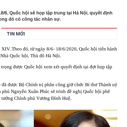
lượng tiền hơn 62.000 tỷ đồng, lớn hơn cả Vinhomes,
8/6, Quốc hội sẽ họp tập trung tại Hà Nội, quyết định
y Điện Máy Xanh, Bách Hóa Xanh, An Khang, vốn hóa
ng DMX
rong đó có công tác nhân sự.
 nhà cổ, phát hiện 'kho báu' gồm 1.000 đồng tiền vàng và
ấu trong nhiều ngăn bí mật - giá trị hơn 18 tỷ đồng
TIN MỚI
ận biết ngôi nhà có phong thuỷ không thuận lợi
ượng khách đến Việt Nam đông nhất 7 tháng đầu năm,
 XIV. Theo đó, từ ngày 8/6- 18/6/2020, Quốc hội tiến hành
 và Nga, gấp gần 6 lần Ấn Độ
i Nhà Quốc hội, Thủ đô Hà Nội.
i cây tiết lộ: Khách thường chọn quả to, người trong
tra 5 chi tiết này trước
trọng được Quốc hội xem xét quyết định tại đợt họp tập
 cao tốc quỳ gối 1h an ủi khách: 7 năm sau ở khách sạn 5
 ở nhà, bay hạng thương gia
 có xương trẻ khỏe như phụ nữ 30, bác sĩ kinh ngạc khi
đã được Bộ Chính trị phân công giữ chức Bí thư Thành uỷ
h phủ Nguyễn Xuân Phúc sẽ trình đề nghị Quốc hội phê
a đựng tâm huyết của NSND Tự Long
ủ tướng Chính phủ Vương Đình Huệ.
 4.300 USD/ounce, chuyên gia dự báo đỉnh mới
iệp dầu khí đem hơn 42.200 tỷ đồng gửi ngân hàng
o những người không rút điện ấm siêu tốc trước khi ngủ