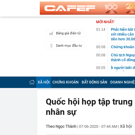
MỚI NHẤT!
01:14
Phát hiện bất
Bảng giá điện tử
xét nhiều căn
tiền hơn 30.00
Danh mục đầu tư
00:08
Chứng khoán 
00:08
Chủ tịch Nguy
thành cổ đông
00:05
Ít người biết 
nhất biên cươ
trekking
XÃ HỘI
CHỨNG KHOÁN
BẤT ĐỘNG SẢN
DOANH NGHIỆ
00:05
Việt Nam có 1
giường bệnh, 
2026"
Quốc hội họp tập trung 
00:05
56 mã chứng k
nhân sự
00:03
Một doanh ngh
năm 2026, lợ
00:03
Chứng khoán 
Xã hội
Theo Ngọc Thành
|
07-06-2020 - 07:44 AM
|
ngay trong th