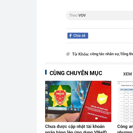
Theo
VOV
Chia sẻ
công tác nhân sự,
Tổng th
Từ Khóa:
CÙNG CHUYÊN MỤC
XEM
Chưa được cập nhật tài khoản
Công an
ngân hàng lên ứng dụng VNeID,
phương 