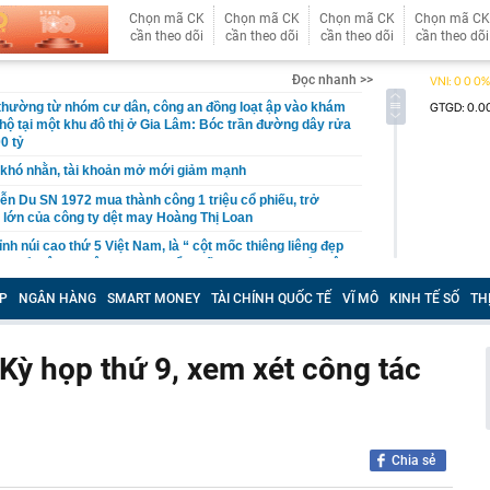
Chọn mã CK
Chọn mã CK
Chọn mã CK
Chọn mã CK
cần theo dõi
cần theo dõi
cần theo dõi
cần theo dõi
Đọc nhanh >>
 thường từ nhóm cư dân, công an đồng loạt ập vào khám
 hộ tại một khu đô thị ở Gia Lâm: Bóc trần đường dây rửa
0 tỷ
khó nhằn, tài khoản mở mới giảm mạnh
ễn Du SN 1972 mua thành công 1 triệu cổ phiếu, trở
 lớn của công ty dệt may Hoàng Thị Loan
đỉnh núi cao thứ 5 Việt Nam, là “ cột mốc thiêng liêng đẹp
ng” ở độ cao trên 3.000m, điểm đến "trong mơ" của dân
P
NGÂN HÀNG
SMART MONEY
TÀI CHÍNH QUỐC TẾ
VĨ MÔ
KINH TẾ SỐ
TH
 hệ thống y khoa tư nhân sở hữu 14 bệnh viện, 2.900
vừa được vinh danh "Hệ thống Y khoa tốt nhất Việt Nam
Kỳ họp thứ 9, xem xét công tác
hoán bị HoSE cắt margin trong tháng 8
iệp Việt thu hơn 1 tỷ USD ở nước ngoài trong nửa đầu
i nhuận tăng hơn 120%
Vietcap dự phóng VN-Index có thể chạm mốc 1.885 điểm
Chia sẻ
áng 8