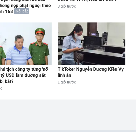
hóng nộp phạt nguội theo
3 giờ trước
nh 168
Nổi bật
hủ tịch công ty từng 'nổ'
TikToker Nguyễn Dương Kiều Vy
 tỷ USD làm đường sắt
lĩnh án
bị bắt?
1 giờ trước
ớc