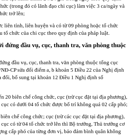
chức (trong đó có lãnh đạo chi cục) làm việc 3 ca/ngày và
hức trở lên;
c liên tỉnh, liên huyện và có từ 09 phòng hoặc tổ chức
u tổ chức của chi cục theo quy định của pháp luật.
i đứng đầu vụ, cục, thanh tra, văn phòng thuộc
đứng đầu vụ, cục, thanh tra, văn phòng thuộc tổng cục
/NĐ-CP sửa đổi điểm a, b khoản 5 Điều 22 của Nghị định
đổi, bổ sung tại khoản 12 Điều 1 Nghị định số
ến 20 biên chế công chức, cục (trừ cục đặt tại địa phương),
 cục có dưới 04 tổ chức được bố trí không quá 02 cấp phó;
biên chế công chức; cục (trừ các cục đặt tại địa phương),
cục có từ 04 tổ chức trở lên thì Bộ trưởng, Thủ trưởng cơ
ợng cấp phó của từng đơn vị, bảo đảm bình quân không