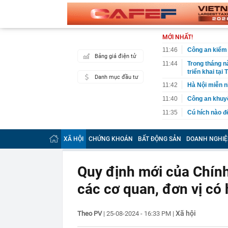
MỚI NHẤT!
11:46
Công an kiểm 
Bảng giá điện tử
11:44
Trong tháng n
triển khai tại
Danh mục đầu tư
11:42
Hà Nội miễn 
11:40
Công an khuyế
11:35
Cú hích nào để
11:33
Cận cảnh biệt
XÃ HỘI
CHỨNG KHOÁN
BẤT ĐỘNG SẢN
DOANH NGHIỆ
11:31
Tại đập thủy 
diện khuôn mặt
11:26
FPT phát triển
Quy định mới của Chính
giới của NA
11:25
Thu Quỳnh: 'T
các cơ quan, đơn vị có 
11:24
VinSpeed muốn
của thành phố
Xã hội
Theo PV
|
25-08-2024 - 16:33 PM
|
11:22
Cận cảnh cuộc
Chung, SN 19