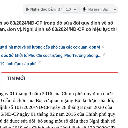
ũng không ra được vị này": Quán phở chả nướng than
5:37
Nghe đọc bài
ninh nước dùng từ 15kg xương với mía, bát chỉ 35.000
h số 83/2024/NĐ-CP trong đó sửa đổi quy định về số
triệu người có BHYT có thêm quyền lợi mới
n, đơn vị. Nghị định số 83/2024/NĐ-CP có hiệu lực thi
 Dragon Capital: Cơ hội tích lũy cổ phiếu dài hạn có
hông phải mã nào cũng dễ "xuống tiền"
n thời gian hoàn thiện điều kiện khởi công 6 dự án lớn
uy định mới về số lượng cấp phó của các cơ quan, đơn vị
y trì mức nộp ngân sách nghìn tỷ nhiều năm liền?
đốc Sở; khởi tố Phó Chi cục trưởng, Phó Trưởng phòng...
Trung Quốc lập tức 'để mắt' tới dự án metro ngầm dài
quốc gia Đông Nam Á
 19 lãnh đạo cấp phó
 múa SN 1992 bí mật sinh con cho đại gia: Cuộc sống
choáng ngợp
TIN MỚI
 "Đệ nhất động" vùng Tây Bắc, ở độ cao 1300-1700m,
 lạnh: Cách Hà Nội 420km nên không phải ai cũng biết
gày 01 tháng 9 năm 2016 của Chính phủ quy định chức
.080 tỷ đồng chạy thẳng từ trung tâm Hà Nội đến loạt
linh Chùa Hương, Tam Chúc, Bái Đính... đang được đẩy
ơ cấu tổ chức của Bộ, cơ quan ngang Bộ đã được sửa đổi,
 định số 101/2020/NĐ-CP ngày 28 tháng 8 năm 2020 của
16/NĐ-CP ngày 01 tháng 02 năm 2016 của Chính phủ quy
ủ đã được sửa đổi, bổ sung một số điều theo Nghị định số
6 năm 2019 của Chính phủ và Nghị định số 120/2020/NĐ-