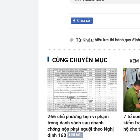
Chia sẻ
hiệu lực thi hành,
quy định
Từ Khóa:
CÙNG CHUYÊN MỤC
XEM
266 chủ phương tiện vi phạm
7 tổ côn
trong danh sách sau nhanh
kiểm tr
chóng nộp phạt nguội theo Nghị
hộ cho 
định 168
Nổi bật