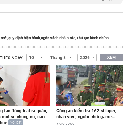
 mới,
quy định hiện hành,
ngân sách nhà nước,
Thủ tục hành chính
XEM
 THEO NGÀY
g tác đồng loạt ra quân,
Công an kiểm tra 162 shipper,
a một số chung cư, căn
nhân viên, người chơi game...
thuê
Nổi bật
7 giờ trước