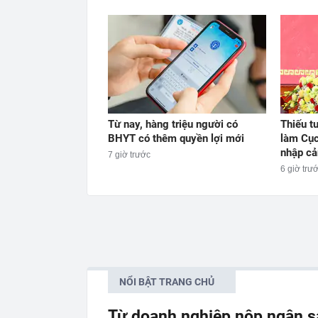
Từ nay, hàng triệu người có
Thiếu t
BHYT có thêm quyền lợi mới
làm Cục
nhập cả
7 giờ trước
6 giờ trư
NỔI BẬT TRANG CHỦ
Từ doanh nghiệp nộp ngân s