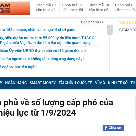
Chọn mã CK
Chọn mã CK
Chọn mã CK
Chọn mã CK
cần theo dõi
cần theo dõi
cần theo dõi
cần theo dõi
Đọc nhanh >>
tra 162 shipper, nhân viên, người chơi game...
ày, siêu dự án metro hơn 55.000 tỷ do liên danh THACO
 TP giàu nhất Việt Nam dự kiến đạt cột mốc quan trọng
nhiệm Ủy viên UBND thành phố với 10 giám đốc sở
n cáo người dân không tải xuống ứng dụng này!
 ngành 'hot' lên ngôi?
 thự gần 600 m2 của Hoa khôi Thể thao Thu Hương
P
NGÂN HÀNG
SMART MONEY
TÀI CHÍNH QUỐC TẾ
VĨ MÔ
KINH TẾ SỐ
TH
điện cao nhất Tây Tạng, Trung Quốc đang dùng AI 'nhận
' để theo dõi 24/7 hướng đi của 1 đàn cá - vì sao vậy?
 AI cho mẫu UAV điện hai rotor nghiêng đầu tiên trên thế
 phủ về số lượng cấp phó của
RMA
ôi đã quên chuyện mặc váy cưới'
hiệu lực từ 1/9/2024
 xây dựng tổ hợp 4 tầng dưới lòng đất ngay trung tâm
 giàu nhất Việt Nam
Chia sẻ
 sống giàu có trong biệt thự 400m2 của Nguyễn Thành
97