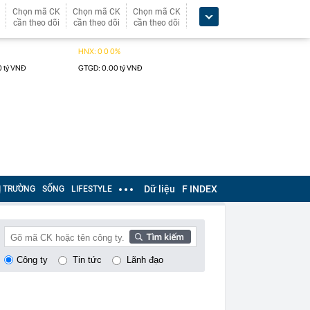
Chọn mã CK
Chọn mã CK
Chọn mã CK
cần theo dõi
cần theo dõi
cần theo dõi
Dữ liệu
F INDEX
Ị TRƯỜNG
SỐNG
LIFESTYLE
Công ty
Tin tức
Lãnh đạo