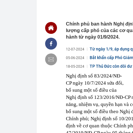
11:20
"Lên phố cổ c
hoa ở Hà Nội 
đồng
Chính phủ ban hành Nghị địn
11:19
Từ nay, hàng 
lượng cấp phó của các cơ qua
11:18
Tổng Giám đốc
hành từ ngày 01/9/2024.
thật, nhưng k
11:17
Hà Nội: Gia hạ
Từ ngày 1/9, áp dụng q
12-07-2024
11:16
Vì sao PNJ du
Bắt khẩn cấp Phó Giám 
05-06-2024
11:13
Pháp bị loại, 
nhất tại một 
TP Thủ Đức còn dôi dư
18-05-2024
11:13
Mỹ nhân ngành
Nghị định số 83/2024/NĐ-
hiện tại gây 
CP ngày 10/7/2024 sửa đổi,
11:11
1 huyền thoại
bổ sung một số điều của
quanh năm mát
Nghị định số 123/2016/NĐ-CP n
11:09
Tuyến đường 2
điểm đến tâm 
năng, nhiệm vụ, quyền hạn và c
nhanh tiến độ
bổ sung một số điều theo Nghị
Chính phủ; Nghị định số 10/20
định về cơ quan thuộc Chính ph
47/2019/NĐ-CP ngày 05 tháng 