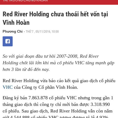
THỊ TRƯỜNG CHỨNG KHOÁN
Red River Holding chưa thoái hết vốn tại
Vĩnh Hoàn
THỨ 7 , 05/11/2016, 10:00
Phương Chi
-
So với giai đoạn đầu tư hồi 2007-2008, Red River
Holding chốt lãi lớn khi mà cổ phiếu VHC tăng mạnh gấp
hơn 3 lần từ đó đến nay.
Red River Holding vừa báo cáo kết quả giao dịch cổ phiếu
VHC
của Công ty Cổ phần Vĩnh Hoàn.
Đăng ký bán 7.863.878 cổ phiếu VHC nhưng trong gần 1
tháng giao dịch thì công ty chỉ mới bán được 3.318.990
cổ phiếu. Sau giao dịch, Red River Holding vẫn còn nắm
giữ 4.544.888 cổ phiếu VHC tương đương tỷ lệ 4,92%.