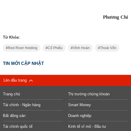
Phương Chi
Từ Khóa:
Red River Holding
Cổ Phiếu
Vĩnh Hoàn
Thoái Vốn
TIN MỚI CẬP NHẬT
Lên đầu trang
Trang chủ
Thị trường chứng khoán
Tài chính - Ngân hàng
Smart Money
Bất động sản
Doanh nghiệp
Tài chính quốc tế
Kinh tế vĩ mô - Đầu tư