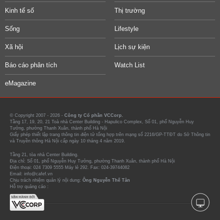
Kinh tế số
Thị trường
Sống
Lifestyle
Xã hội
Lịch sự kiện
Báo cáo phân tích
Watch List
eMagazine
© Copyright 2007 - 2026 -
Công ty Cổ phần VCCorp.
Tầng 17, 19, 20, 21 Toà nhà Center Building - Hapulico Complex, Số 01, phố Nguyễn Huy
Tưởng, phường Thanh Xuân, thành phố Hà Nội
Giấy phép thiết lập trang thông tin điện tử tổng hợp trên mạng số 2216/GP-TTĐT do Sở Thông tin
và Truyền thông Hà Nội cấp ngày 10 tháng 4 năm 2019.
Tầng 21, tòa nhà Center Building.
Địa chỉ: Số 01, phố Nguyễn Huy Tưởng, phường Thanh Xuân, thành phố Hà Nội
Điện thoại: 024 7309 5555 Máy lẻ 292. Fax: 024-39744082
Email: info@cafef.vn
Chịu trách nhiệm quản lý nội dung:
Ông Nguyễn Thế Tân
Hỗ trợ quảng cáo :