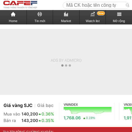
New
Home
Tin mới
Market
Watch list
Mở rộng
Giá vàng SJC
Giá bạc
VNINDEX
VN30
Mua vào
140,200
0.36%
1,768.06
1,91
0.19%
Bán ra
143,200
0.35%