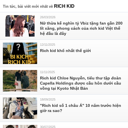
RICH KID
Tin tức, bài viết mới nhất về
26/03/2026
Nữ thừa kế nghìn tỷ Vbiz tặng fan gần 200
lít xăng, phong cách của rich kid Việt thế
hệ đầu là đây
12/11/2025
Rich kid khổ nhất thế giới
11/11/2025
Rich kid Chloe Nguyễn, tiểu thư tập đoàn
Capella Holdings được cầu hôn dưới cầu
vồng tại Kyoto Nhật Bản
18/09/2025
"Rich kid số 1 châu Á" 10 năm trước hiện
giờ ra sao?
30/07/2025