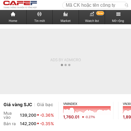
New
Home
Tin mới
Market
Watch list
Mở rộng
Giá vàng SJC
Giá bạc
VNINDEX
VN30
Mua
139,200
-0.36%
1,760.01
1,89
vào
-0.27%
Bán ra
142,200
-0.35%