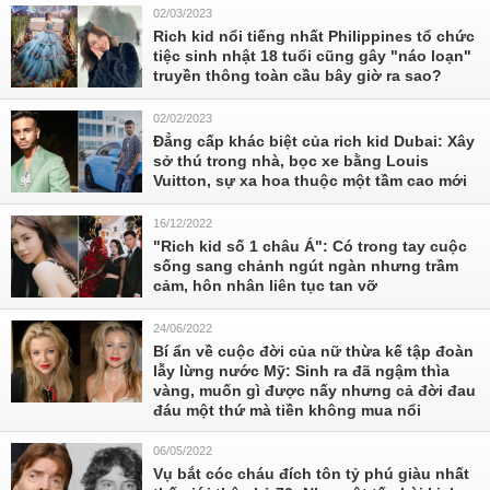
02/03/2023
Rich kid nổi tiếng nhất Philippines tổ chức
tiệc sinh nhật 18 tuổi cũng gây "náo loạn"
truyền thông toàn cầu bây giờ ra sao?
02/02/2023
Đẳng cấp khác biệt của rich kid Dubai: Xây
sở thú trong nhà, bọc xe bằng Louis
Vuitton, sự xa hoa thuộc một tầm cao mới
16/12/2022
"Rich kid số 1 châu Á": Có trong tay cuộc
sống sang chảnh ngút ngàn nhưng trầm
cảm, hôn nhân liên tục tan vỡ
24/06/2022
Bí ẩn về cuộc đời của nữ thừa kế tập đoàn
lẫy lừng nước Mỹ: Sinh ra đã ngậm thìa
vàng, muốn gì được nấy nhưng cả đời đau
đáu một thứ mà tiền không mua nổi
06/05/2022
Vụ bắt cóc cháu đích tôn tỷ phú giàu nhất