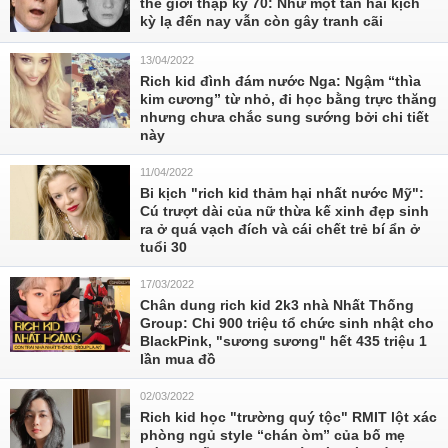
thế giới thập kỷ 70: Như một tấn hài kịch
kỳ lạ đến nay vẫn còn gây tranh cãi
13/04/2022
Rich kid đình đám nước Nga: Ngậm “thìa
kim cương” từ nhỏ, đi học bằng trực thăng
nhưng chưa chắc sung sướng bởi chi tiết
này
11/04/2022
Bi kịch "rich kid thảm hại nhất nước Mỹ":
Cú trượt dài của nữ thừa kế xinh đẹp sinh
ra ở quá vạch đích và cái chết trẻ bí ẩn ở
tuổi 30
17/03/2022
Chân dung rich kid 2k3 nhà Nhất Thống
Group: Chi 900 triệu tổ chức sinh nhật cho
BlackPink, "sương sương" hết 435 triệu 1
lần mua đồ
02/03/2022
Rich kid học "trường quý tộc" RMIT lột xác
phòng ngủ style “chán òm” của bố mẹ