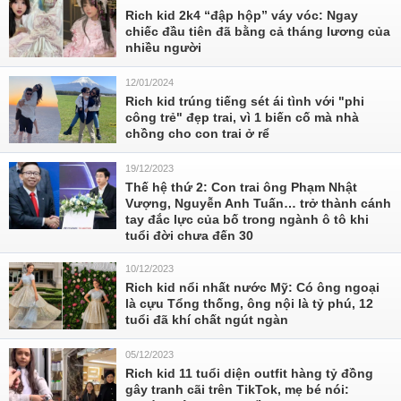
Rich kid 2k4 “đập hộp” váy vóc: Ngay
chiếc đầu tiên đã bằng cả tháng lương của
nhiều người
12/01/2024
Rich kid trúng tiếng sét ái tình với "phi
công trẻ" đẹp trai, vì 1 biến cố mà nhà
chồng cho con trai ở rể
19/12/2023
Thế hệ thứ 2: Con trai ông Phạm Nhật
Vượng, Nguyễn Anh Tuấn… trở thành cánh
tay đắc lực của bố trong ngành ô tô khi
tuổi đời chưa đến 30
10/12/2023
Rich kid nổi nhất nước Mỹ: Có ông ngoại
là cựu Tổng thống, ông nội là tỷ phú, 12
tuổi đã khí chất ngút ngàn
05/12/2023
Rich kid 11 tuổi diện outfit hàng tỷ đồng
gây tranh cãi trên TikTok, mẹ bé nói: