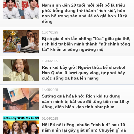
Nam sinh đến 20 tuổi mới biết bố là triệu
phú: bỗng dưng trở thành ‘rich kid’, hòn
non bộ trong sân nhà đã có giá hơn 10 tỷ
đồng
18/07/2025
Bị cả gia đình lẫn chồng "lừa" giấu gia thế,
rich kid tự biến mình thành "nữ chính tổng
tài" khiến ai cũng ngưỡng mộ
16/06/2025
Rich kid bây giờ: Người thừa kế chaebol
Hàn Quốc lũ lượt quay vlog, tự phơi bày
cuộc sống xa hoa lên mạng
14/05/2025
Sướng quá hóa khờ: Rich kid tự dựng
cảnh mình bị bắt cóc để tống tiền mẹ 18 tỷ
đồng, diễn biến kịch tính như phim
02/04/2025
Hội F4 nổi tiếng, chuẩn "rich kid" sau 10
năm nhìn lại gây giật mình: Chuyện gì đã