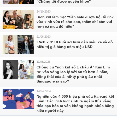
"Chúng tôi được quyền khoe"
24/10/2023
Rich kid làm mẹ: “Săn sale được bộ đồ 35k
vừa xinh vừa rẻ cho con, thậm chí còn vui
hơn cả mua đồ hiệu”
21/06/2023
'Rich kid' 10 tuổi sở hữu dàn siêu xe và đồ
hiệu trị giá hàng trăm triệu USD
11/05/2023
Chồng cũ "rich kid số 1 châu Á" Kim Lim
rơi vào vòng lao lý với án tù hơn 2 năm,
động thái của ái nữ tỷ phú giàu nhất
Singapore ra sao?
13/03/2023
Nghiên cứu 4.000 triệu phú của Harvard kết
luận: Các 'rich kid' sinh ra ngậm thìa vàng
thìa bạc hóa ra vẫn không hạnh phúc bằng
kiểu người này