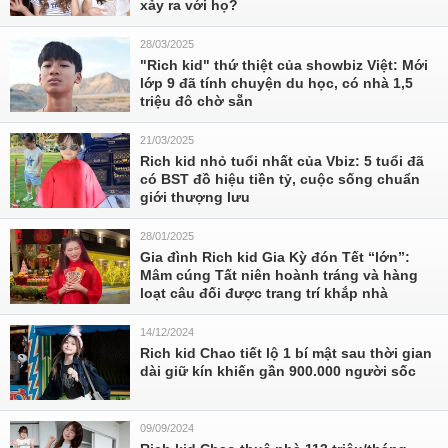
xảy ra với họ?
28/03/2025
"Rich kid" thứ thiệt của showbiz Việt: Mới
lớp 9 đã tính chuyện du học, có nhà 1,5
triệu đô chờ sẵn
21/03/2025
Rich kid nhỏ tuổi nhất của Vbiz: 5 tuổi đã
có BST đồ hiệu tiền tỷ, cuộc sống chuẩn
giới thượng lưu
28/01/2025
Gia đình Rich kid Gia Kỳ đón Tết “lớn”:
Mâm cúng Tất niên hoành tráng và hàng
loạt câu đối được trang trí khắp nhà
14/12/2024
Rich kid Chao tiết lộ 1 bí mật sau thời gian
dài giữ kín khiến gần 900.000 người sốc
09/09/2024