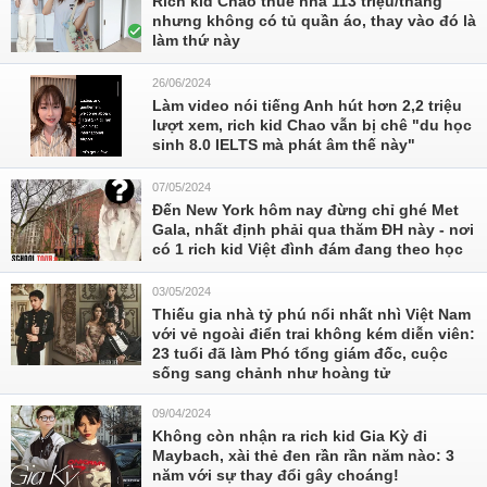
Rich kid Chao thuê nhà 113 triệu/tháng
nhưng không có tủ quần áo, thay vào đó là
làm thứ này
26/06/2024
Làm video nói tiếng Anh hút hơn 2,2 triệu
lượt xem, rich kid Chao vẫn bị chê "du học
sinh 8.0 IELTS mà phát âm thế này"
07/05/2024
Đến New York hôm nay đừng chỉ ghé Met
Gala, nhất định phải qua thăm ĐH này - nơi
có 1 rich kid Việt đình đám đang theo học
03/05/2024
Thiếu gia nhà tỷ phú nổi nhất nhì Việt Nam
với vẻ ngoài điển trai không kém diễn viên:
23 tuổi đã làm Phó tổng giám đốc, cuộc
sống sang chảnh như hoàng tử
09/04/2024
Không còn nhận ra rich kid Gia Kỳ đi
Maybach, xài thẻ đen rần rần năm nào: 3
năm với sự thay đổi gây choáng!