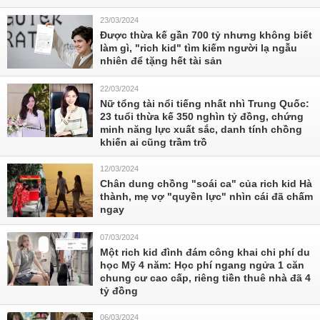
23/03/2024
Được thừa kế gần 700 tỷ nhưng không biết
làm gì, "rich kid" tìm kiếm người lạ ngẫu
nhiên để tặng hết tài sản
22/03/2024
Nữ tổng tài nổi tiếng nhất nhì Trung Quốc:
23 tuổi thừa kế 350 nghìn tỷ đồng, chứng
minh năng lực xuất sắc, danh tính chồng
khiến ai cũng trầm trồ
12/03/2024
Chân dung chồng "soái ca" của rich kid Hà
thành, mẹ vợ "quyền lực" nhìn cái đã chấm
ngay
07/03/2024
Một rich kid đình đám công khai chi phí du
học Mỹ 4 năm: Học phí ngang ngửa 1 căn
chung cư cao cấp, riêng tiền thuê nhà đã 4
tỷ đồng
06/03/2024