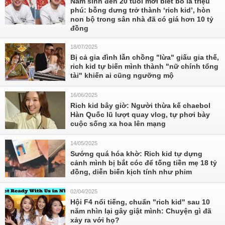
Nam sinh đến 20 tuổi mới biết bố là triệu
phú: bỗng dưng trở thành ‘rich kid’, hòn
non bộ trong sân nhà đã có giá hơn 10 tỷ
đồng
18/07/2025
Bị cả gia đình lẫn chồng "lừa" giấu gia thế,
rich kid tự biến mình thành "nữ chính tổng
tài" khiến ai cũng ngưỡng mộ
16/06/2025
Rich kid bây giờ: Người thừa kế chaebol
Hàn Quốc lũ lượt quay vlog, tự phơi bày
cuộc sống xa hoa lên mạng
14/05/2025
Sướng quá hóa khờ: Rich kid tự dựng
cảnh mình bị bắt cóc để tống tiền mẹ 18 tỷ
đồng, diễn biến kịch tính như phim
02/04/2025
Hội F4 nổi tiếng, chuẩn "rich kid" sau 10
năm nhìn lại gây giật mình: Chuyện gì đã
xảy ra với họ?