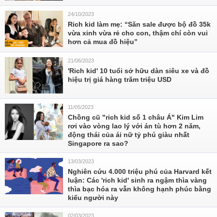
24/10/2023
Rich kid làm mẹ: “Săn sale được bộ đồ 35k
vừa xinh vừa rẻ cho con, thậm chí còn vui
hơn cả mua đồ hiệu”
21/06/2023
'Rich kid' 10 tuổi sở hữu dàn siêu xe và đồ
hiệu trị giá hàng trăm triệu USD
11/05/2023
Chồng cũ "rich kid số 1 châu Á" Kim Lim
rơi vào vòng lao lý với án tù hơn 2 năm,
động thái của ái nữ tỷ phú giàu nhất
Singapore ra sao?
13/03/2023
Nghiên cứu 4.000 triệu phú của Harvard kết
luận: Các 'rich kid' sinh ra ngậm thìa vàng
thìa bạc hóa ra vẫn không hạnh phúc bằng
kiểu người này
02/03/2023