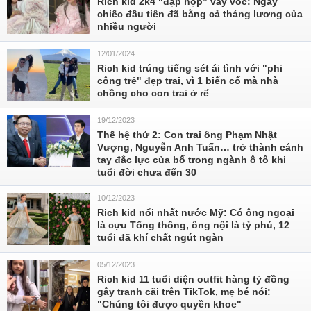
Rich kid 2k4 “đập hộp” váy vóc: Ngay
chiếc đầu tiên đã bằng cả tháng lương của
nhiều người
12/01/2024
Rich kid trúng tiếng sét ái tình với "phi
công trẻ" đẹp trai, vì 1 biến cố mà nhà
chồng cho con trai ở rể
19/12/2023
Thế hệ thứ 2: Con trai ông Phạm Nhật
Vượng, Nguyễn Anh Tuấn… trở thành cánh
tay đắc lực của bố trong ngành ô tô khi
tuổi đời chưa đến 30
10/12/2023
Rich kid nổi nhất nước Mỹ: Có ông ngoại
là cựu Tổng thống, ông nội là tỷ phú, 12
tuổi đã khí chất ngút ngàn
05/12/2023
Rich kid 11 tuổi diện outfit hàng tỷ đồng
gây tranh cãi trên TikTok, mẹ bé nói:
"Chúng tôi được quyền khoe"