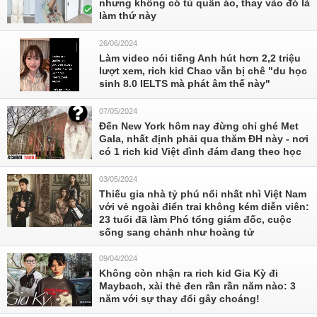
nhưng không có tủ quần áo, thay vào đó là
làm thứ này
26/06/2024
Làm video nói tiếng Anh hút hơn 2,2 triệu
lượt xem, rich kid Chao vẫn bị chê "du học
sinh 8.0 IELTS mà phát âm thế này"
07/05/2024
Đến New York hôm nay đừng chỉ ghé Met
Gala, nhất định phải qua thăm ĐH này - nơi
có 1 rich kid Việt đình đám đang theo học
03/05/2024
Thiếu gia nhà tỷ phú nổi nhất nhì Việt Nam
với vẻ ngoài điển trai không kém diễn viên:
23 tuổi đã làm Phó tổng giám đốc, cuộc
sống sang chảnh như hoàng tử
09/04/2024
Không còn nhận ra rich kid Gia Kỳ đi
Maybach, xài thẻ đen rần rần năm nào: 3
năm với sự thay đổi gây choáng!