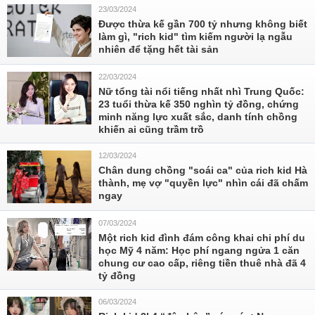
23/03/2024
Được thừa kế gần 700 tỷ nhưng không biết
làm gì, "rich kid" tìm kiếm người lạ ngẫu
nhiên để tặng hết tài sản
22/03/2024
Nữ tổng tài nổi tiếng nhất nhì Trung Quốc:
23 tuổi thừa kế 350 nghìn tỷ đồng, chứng
minh năng lực xuất sắc, danh tính chồng
khiến ai cũng trầm trồ
12/03/2024
Chân dung chồng "soái ca" của rich kid Hà
thành, mẹ vợ "quyền lực" nhìn cái đã chấm
ngay
07/03/2024
Một rich kid đình đám công khai chi phí du
học Mỹ 4 năm: Học phí ngang ngửa 1 căn
chung cư cao cấp, riêng tiền thuê nhà đã 4
tỷ đồng
06/03/2024