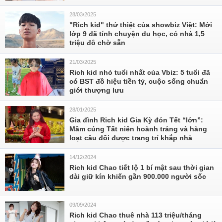
28/03/2025
"Rich kid" thứ thiệt của showbiz Việt: Mới
lớp 9 đã tính chuyện du học, có nhà 1,5
triệu đô chờ sẵn
21/03/2025
Rich kid nhỏ tuổi nhất của Vbiz: 5 tuổi đã
có BST đồ hiệu tiền tỷ, cuộc sống chuẩn
giới thượng lưu
28/01/2025
Gia đình Rich kid Gia Kỳ đón Tết “lớn”:
Mâm cúng Tất niên hoành tráng và hàng
loạt câu đối được trang trí khắp nhà
14/12/2024
Rich kid Chao tiết lộ 1 bí mật sau thời gian
dài giữ kín khiến gần 900.000 người sốc
09/09/2024
Rich kid Chao thuê nhà 113 triệu/tháng