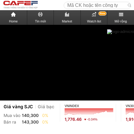
New
Home
Tin mới
Market
Watch list
Mở rộng
Giá vàng SJC
Giá bạc
VNINDEX
VN30
Mua vào
140,300
0%
1,776.46
1,9
-0.04%
Bán ra
143,300
0%