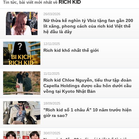
RICH KID
Tin tức, bài viết mới nhất về
26/03/2026
Nữ thừa kế nghìn tỷ Vbiz tặng fan gần 200
lít xăng, phong cách của rich kid Việt thế
hệ đầu là đây
12/11/2025
Rich kid khổ nhất thế giới
11/11/2025
Rich kid Chloe Nguyễn, tiểu thư tập đoàn
Capella Holdings được cầu hôn dưới cầu
vồng tại Kyoto Nhật Bản
18/09/2025
"Rich kid số 1 châu Á" 10 năm trước hiện
giờ ra sao?
30/07/2025