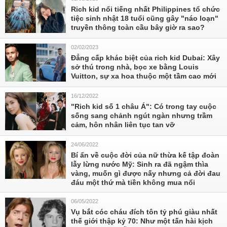
Rich kid nổi tiếng nhất Philippines tổ chức
tiệc sinh nhật 18 tuổi cũng gây "náo loạn"
truyền thông toàn cầu bây giờ ra sao?
02/02/2023
Đẳng cấp khác biệt của rich kid Dubai: Xây
sở thú trong nhà, bọc xe bằng Louis
Vuitton, sự xa hoa thuộc một tầm cao mới
16/12/2022
"Rich kid số 1 châu Á": Có trong tay cuộc
sống sang chảnh ngút ngàn nhưng trầm
cảm, hôn nhân liên tục tan vỡ
24/06/2022
Bí ẩn về cuộc đời của nữ thừa kế tập đoàn
lẫy lừng nước Mỹ: Sinh ra đã ngậm thìa
vàng, muốn gì được nấy nhưng cả đời đau
đáu một thứ mà tiền không mua nổi
06/05/2022
Vụ bắt cóc cháu đích tôn tỷ phú giàu nhất
thế giới thập kỷ 70: Như một tấn hài kịch