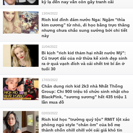
kỳ lạ đến nay vẫn còn gây tranh cãi
13/04/2022
Rich kid đình đám nước Nga: Ngậm “thìa
kim cương” từ nhỏ, đi học bằng trực thăng
nhưng chưa chắc sung sướng bởi chi tiết
này
11/04/2022
Bi kịch "rich kid thảm hại nhất nước Mỹ":
Cú trượt dài của nữ thừa kế xinh đẹp sinh
ra ở quá vạch đích và cái chết trẻ bí ẩn ở
tuổi 30
17/03/2022
Chân dung rich kid 2k3 nhà Nhất Thống
Group: Chi 900 triệu tổ chức sinh nhật cho
BlackPink, "sương sương" hết 435 triệu 1
lần mua đồ
02/03/2022
Rich kid học "trường quý tộc" RMIT lột xác
phòng ngủ style “chán òm” của bố mẹ
thành chốn chill chill với cái giá khó tin