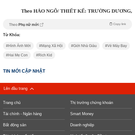
Theo HẢO NGÔ/ THIẾT KẾ: TRƯỜNG DƯƠNG,
Copy link
Theo
Phụ nữ mới
Từ Khóa:
Hình Ảnh Mới
Mạng Xã Hội
Giới Nhà Giàu
Vé Máy Bay
Hai Mẹ Con
Rich Kid
TIN MỚI CẬP NHẬT
Lên đầu trang
Trang chủ
Thị trường chứng khoán
Tài chính - Ngân hàng
Smart Money
Bất động sản
Doanh nghiệp