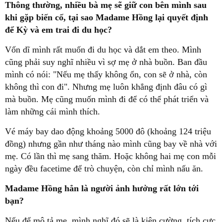
Thông thường, nhiều bà mẹ sẽ giữ con bên mình sau
khi gặp biến cố, tại sao Madame Hồng lại quyết định
để Kỳ và em trai đi du học?
Vốn dĩ mình rất muốn đi du học và dắt em theo. Mình
cũng phải suy nghĩ nhiều vì sợ mẹ ở nhà buồn. Ban đầu
mình có nói: "Nếu mẹ thấy không ổn, con sẽ ở nhà, còn
không thì con đi". Nhưng mẹ luôn khẳng định đâu có gì
mà buồn. Mẹ cũng muốn mình đi để có thể phát triển và
làm những cái mình thích.
Vé máy bay dao động khoảng 5000 đô (khoảng 124 triệu
đồng) nhưng gần như tháng nào mình cũng bay về nhà với
mẹ. Có lần thì mẹ sang thăm. Hoặc không hai mẹ con mỗi
ngày đều facetime để trò chuyện, còn chỉ mình nấu ăn.
Madame Hồng hẳn là người ảnh hưởng rất lớn tới
bạn?
Nếu để mô tả mẹ, mình nghĩ đó sẽ là kiên cường, tích cực