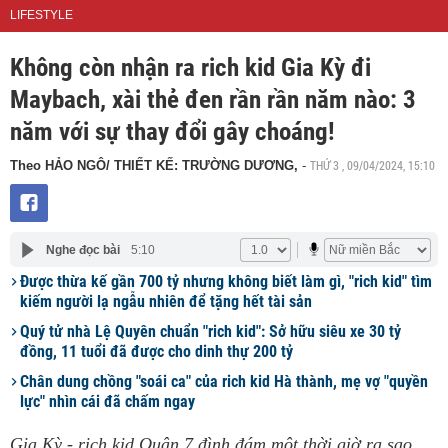
LIFESTYLE
Không còn nhận ra rich kid Gia Kỳ đi
Maybach, xài thẻ đen rần rần năm nào: 3
năm với sự thay đổi gây choáng!
THỨ 3 , 09/04/2024, 15:10
Theo HẢO NGÔ/ THIẾT KẾ: TRƯỜNG DƯƠNG,
-
Nghe đọc bài
5:10
Được thừa kế gần 700 tỷ nhưng không biết làm gì, "rich kid" tìm
kiếm người lạ ngẫu nhiên để tặng hết tài sản
Quý tử nhà Lệ Quyên chuẩn "rich kid": Sở hữu siêu xe 30 tỷ
đồng, 11 tuổi đã được cho dinh thự 200 tỷ
Chân dung chồng "soái ca" của rich kid Hà thành, mẹ vợ "quyền
lực" nhìn cái đã chấm ngay
Gia Kỳ - rich kid Quận 7 đình đám một thời giờ ra sao,