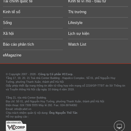
Tài chính quốc tế
Kinh tế vĩ mô - Đầu tư
Kinh tế số
Thị trường
Sống
Lifestyle
Xã hội
Lịch sự kiện
Báo cáo phân tích
Watch List
eMagazine
© Copyright 2007 - 2026 -
Công ty Cổ phần VCCorp.
Tầng 17, 19, 20, 21 Toà nhà Center Building - Hapulico Complex, Số 01, phố Nguyễn Huy
Tưởng, phường Thanh Xuân, thành phố Hà Nội
Giấy phép thiết lập trang thông tin điện tử tổng hợp trên mạng số 2216/GP-TTĐT do Sở Thông tin
và Truyền thông Hà Nội cấp ngày 10 tháng 4 năm 2019.
Tầng 21, tòa nhà Center Building.
Địa chỉ: Số 01, phố Nguyễn Huy Tưởng, phường Thanh Xuân, thành phố Hà Nội
Điện thoại: 024 7309 5555 Máy lẻ 292. Fax: 024-39744082
Email: info@cafef.vn
Chịu trách nhiệm quản lý nội dung:
Ông Nguyễn Thế Tân
Hỗ trợ quảng cáo :