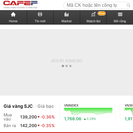
New
Home
Tin mới
Market
Watch list
Mở rộng
Giá vàng SJC
Giá bạc
VNINDEX
VN30
Mua
139,200
-0.36%
1,768.06
1,91
vào
0.19%
Bán ra
142,200
-0.35%