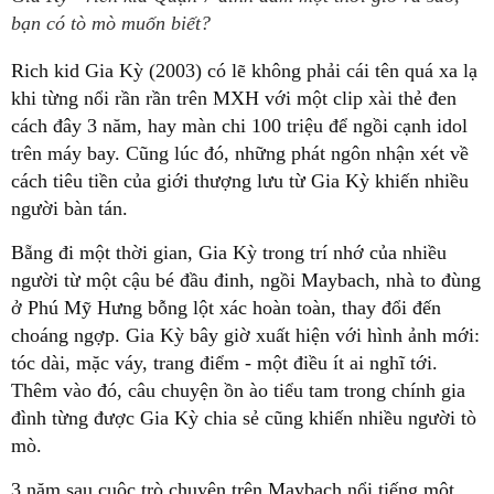
bạn có tò mò muốn biết?
Rich kid Gia Kỳ (2003) có lẽ không phải cái tên quá xa lạ
khi từng nổi rần rần trên MXH với một clip xài thẻ đen
cách đây 3 năm, hay màn chi 100 triệu để ngồi cạnh idol
trên máy bay. Cũng lúc đó, những phát ngôn nhận xét về
cách tiêu tiền của giới thượng lưu từ Gia Kỳ khiến nhiều
người bàn tán.
Bẵng đi một thời gian, Gia Kỳ trong trí nhớ của nhiều
người từ một cậu bé đầu đinh, ngồi Maybach, nhà to đùng
ở Phú Mỹ Hưng bỗng lột xác hoàn toàn, thay đổi đến
choáng ngợp. Gia Kỳ bây giờ xuất hiện với hình ảnh mới:
tóc dài, mặc váy, trang điểm - một điều ít ai nghĩ tới.
Thêm vào đó, câu chuyện ồn ào tiểu tam trong chính gia
đình từng được Gia Kỳ chia sẻ cũng khiến nhiều người tò
mò.
3 năm sau cuộc trò chuyện trên Maybach nổi tiếng một