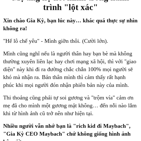
trình "lột xác"
Xin chào Gia Kỳ, bạn lúc này… khác quá thực sự nhìn
không ra!
"Hế lô chế yêu" - Mình giỡn thôi. (Cười lớn).
Mình cũng nghĩ nếu là người thân hay bạn bè mà không
thường xuyên liên lạc hay chơi mạng xã hội, thì với "giao
diện" này khi đi ra đường chắc chắn 100% mọi người sẽ
khó mà nhận ra. Bản thân mình thì cảm thấy rất hạnh
phúc khi mọi người đón nhận phiên bản này của mình.
Thi thoảng cũng phải tự soi gương và "trộm vía" cảm ơn
mẹ đã cho mình một gương mặt không… đến nỗi nào lắm
khi từ hình ảnh cũ trở nên như hiện tại.
Nhiều người vẫn nhớ bạn là "rich kid đi Maybach",
"Gia Kỳ CEO Maybach" chứ không giống hình ảnh