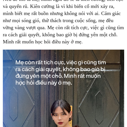
và quyến rũ. Kiên cường là vì khi biến cố mới xảy ra,
mình biết mẹ rất buồn nhưng không nói với ai. Cảm giác
như mọi sóng gió, thử thách trong cuộc sống, mẹ đều
vững vàng vượt qua. Mẹ còn rất tích cực, việc gì cũng tìm
ra cách giải quyết, không bao giờ bị đứng yên một chỗ.
Mình rất muốn học hỏi điều này ở mẹ.