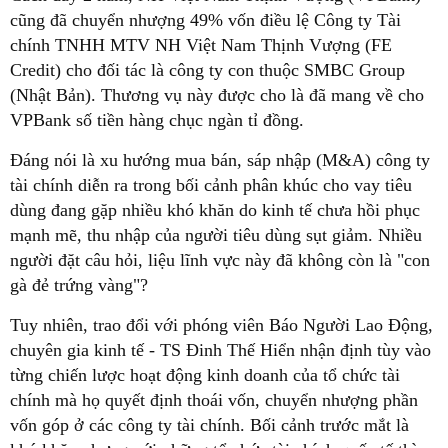
cũng đã chuyển nhượng 49% vốn điều lệ Công ty Tài
chính TNHH MTV NH Việt Nam Thịnh Vượng (FE
Credit) cho đối tác là công ty con thuộc SMBC Group
(Nhật Bản). Thương vụ này được cho là đã mang về cho
VPBank số tiền hàng chục ngàn tỉ đồng.
Đáng nói là xu hướng mua bán, sáp nhập (M&A) công ty
tài chính diễn ra trong bối cảnh phân khúc cho vay tiêu
dùng đang gặp nhiều khó khăn do kinh tế chưa hồi phục
mạnh mẽ, thu nhập của người tiêu dùng sụt giảm. Nhiều
người đặt câu hỏi, liệu lĩnh vực này đã không còn là "con
gà đẻ trứng vàng"?
Tuy nhiên, trao đổi với phóng viên Báo Người Lao Động,
chuyên gia kinh tế - TS Đinh Thế Hiển nhận định tùy vào
từng chiến lược hoạt động kinh doanh của tổ chức tài
chính mà họ quyết định thoái vốn, chuyển nhượng phần
vốn góp ở các công ty tài chính. Bối cảnh trước mắt là