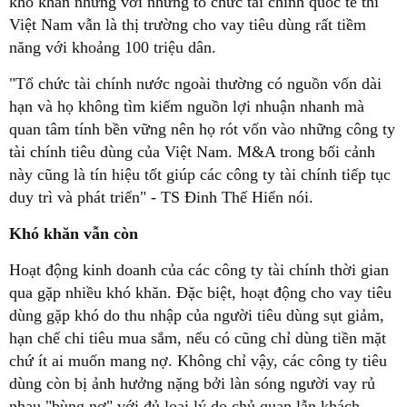
khó khăn nhưng với những tổ chức tài chính quốc tế thì
Việt Nam vẫn là thị trường cho vay tiêu dùng rất tiềm
năng với khoảng 100 triệu dân.
"Tổ chức tài chính nước ngoài thường có nguồn vốn dài
hạn và họ không tìm kiếm nguồn lợi nhuận nhanh mà
quan tâm tính bền vững nên họ rót vốn vào những công ty
tài chính tiêu dùng của Việt Nam. M&A trong bối cảnh
này cũng là tín hiệu tốt giúp các công ty tài chính tiếp tục
duy trì và phát triển" - TS Đinh Thế Hiển nói.
Khó khăn vẫn còn
Hoạt động kinh doanh của các công ty tài chính thời gian
qua gặp nhiều khó khăn. Đặc biệt, hoạt động cho vay tiêu
dùng gặp khó do thu nhập của người tiêu dùng sụt giảm,
hạn chế chi tiêu mua sắm, nếu có cũng chỉ dùng tiền mặt
chứ ít ai muốn mang nợ. Không chỉ vậy, các công ty tiêu
dùng còn bị ảnh hưởng nặng bởi làn sóng người vay rủ
nhau "bùng nợ" với đủ loại lý do chủ quan lẫn khách