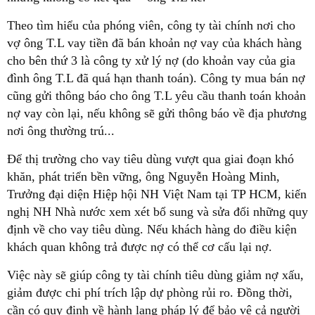
Theo tìm hiểu của phóng viên, công ty tài chính nơi cho
vợ ông T.L vay tiền đã bán khoản nợ vay của khách hàng
cho bên thứ 3 là công ty xử lý nợ (do khoản vay của gia
đình ông T.L đã quá hạn thanh toán). Công ty mua bán nợ
cũng gửi thông báo cho ông T.L yêu cầu thanh toán khoản
nợ vay còn lại, nếu không sẽ gửi thông báo về địa phương
nơi ông thường trú...
Để thị trường cho vay tiêu dùng vượt qua giai đoạn khó
khăn, phát triển bền vững, ông Nguyễn Hoàng Minh,
Trưởng đại diện Hiệp hội NH Việt Nam tại TP HCM, kiến
nghị NH Nhà nước xem xét bổ sung và sửa đổi những quy
định về cho vay tiêu dùng. Nếu khách hàng do điều kiện
khách quan không trả được nợ có thể cơ cấu lại nợ.
Việc này sẽ giúp công ty tài chính tiêu dùng giảm nợ xấu,
giảm được chi phí trích lập dự phòng rủi ro. Đồng thời,
cần có quy định về hành lang pháp lý để bảo vệ cả người