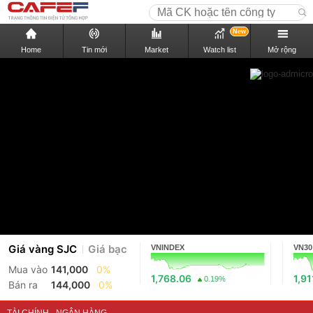
New
Home
Tin mới
Market
Watch list
Mở rộng
Giá vàng SJC
Giá bạc
VNINDEX
VN30
Mua vào
141,000
0%
1,768.06
1,91
0.19%
Bán ra
144,000
0%