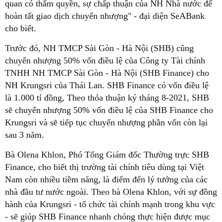
quan có thẩm quyền, sự chấp thuận của NH Nhà nước để
hoàn tất giao dịch chuyển nhượng" - đại diện SeABank
cho biết.
Trước đó, NH TMCP Sài Gòn - Hà Nội (SHB) cũng
chuyển nhượng 50% vốn điều lệ của Công ty Tài chính
TNHH NH TMCP Sài Gòn - Hà Nội (SHB Finance) cho
NH Krungsri của Thái Lan. SHB Finance có vốn điều lệ
là 1.000 tỉ đồng, Theo thỏa thuận ký tháng 8-2021, SHB
sẽ chuyển nhượng 50% vốn điều lệ của SHB Finance cho
Krungsri và sẽ tiếp tục chuyển nhượng phần vốn còn lại
sau 3 năm.
Bà Olena Khlon, Phó Tổng Giám đốc Thường trực SHB
Finance, cho biết thị trường tài chính tiêu dùng tại Việt
Nam còn nhiều tiềm năng, là điểm đến lý tưởng của các
nhà đầu tư nước ngoài. Theo bà Olena Khlon, với sự đồng
hành của Krungsri - tổ chức tài chính mạnh trong khu vực
- sẽ giúp SHB Finance nhanh chóng thực hiện được mục