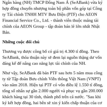
Ngân hàng (NH) TMCP Đông Nam Á (SeABank) vừa ký
hợp đồng chuyển nhượng toàn bộ phần vốn góp tại Công
ty Tài chính TNHH MTV Bưu Điện (PTF) cho AEON
Financial Service Co., Ltd. - thành viên thuộc mảng tài
chính của AEON Group - tập đoàn bán lẻ lớn nhất Nhật
Bản.
Những cuộc đổi chủ
Thương vụ được công bố có giá trị 4.300 tỉ đồng. Theo
SeABank, thỏa thuận này sẽ đem lại nguồn thặng dư vốn
đáng kể để nâng cao năng lực tài chính của NH.
Như vậy, SeABank đã bán PTF sau hơn 5 năm mua công
ty từ Tập đoàn Bưu chính Viễn thông Việt Nam (VNPT)
vào năm 2018. Hiện tại PTF có vốn điều lệ 1.550 tỉ đồng,
tổng số nhân sự gần 2.000 người và phục vụ gần 200.000
khách hàng tại 30 tỉnh, thành phố trên cả nước. "Sau khi
ký kết hợp đồng, hai bên sẽ xin ý kiến chấp thuận của cơ