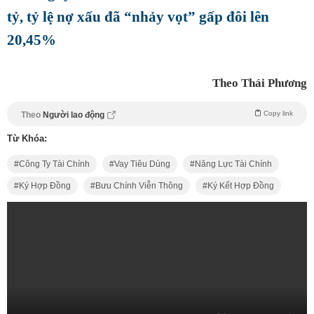
tỷ, tỷ lệ nợ xấu đã “nhảy vọt” gấp đôi lên
20,45%
Theo Thái Phương
Copy link
Theo
Người lao động
Từ Khóa:
Công Ty Tài Chính
Vay Tiêu Dùng
Năng Lực Tài Chính
Ký Hợp Đồng
Bưu Chính Viễn Thông
Ký Kết Hợp Đồng