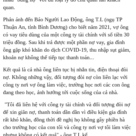
quan.
Phản ánh đến Báo Người Lao Động, ông T.L (ngụ TP
Thuận An, tỉnh Bình Dương) cho biết năm 2021, vợ ông
có vay tiêu dùng của một công ty tài chính với số tiền 30
triệu đồng. Sau khi trả được một phần nợ vay, gia đình
ông gặp khó khăn do dịch COVID-19, thu nhập sụt giảm,
khoản nợ không thể tiếp tục thanh toán...
Kết quả là cả nhà ông liên tục bị nhắn tin, điện thoại đòi
nợ. Không những vậy, đối tượng đòi nợ còn liên lạc với
công ty nơi vợ ông làm việc, trường học nơi các con ông
đang theo học, ảnh hưởng tới cuộc sống của cả nhà.
"Tôi đã liên hệ với công ty tài chính và đối tượng đòi nợ
để xin giãn nợ, thanh toán dần dần vì điều kiện gia đình
rất khó khăn, đồng thời đề nghị họ không gây phiền hà
cho trường học của con tôi và công ty nơi vợ tôi làm việc
nhưng không có kết quả" - ông T.L kể.