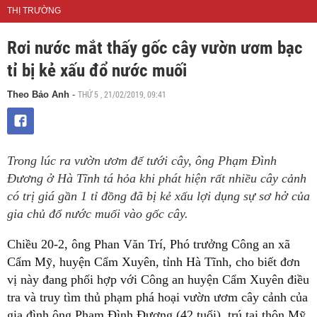
THỊ TRƯỜNG
Rơi nước mắt thấy gốc cây vườn ươm bạc
tỉ bị kẻ xấu đổ nước muối
THỨ 5 , 21/02/2019, 09:41
Theo Bảo Anh
-
Trong lúc ra vườn ươm để tưới cây, ông Phạm Đình
Đương ở Hà Tĩnh tá hỏa khi phát hiện rất nhiều cây cảnh
có trị giá gần 1 tỉ đồng đã bị kẻ xấu lợi dụng sự sơ hở của
gia chủ đổ nước muối vào gốc cây.
Chiều 20-2, ông Phan Văn Trí, Phó trưởng Công an xã
Cẩm Mỹ, huyện Cẩm Xuyên, tỉnh Hà Tĩnh, cho biết đơn
vị này đang phối hợp với Công an huyện Cẩm Xuyên điều
tra và truy tìm thủ phạm phá hoại vườn ươm
cây cảnh của
gia đình ông Phạm Đình Đương (42 tuổi), trú tại thôn Mỹ