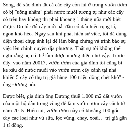
Song, để xác định tất cả các cây còn lại ở trong vườn ươm
có bị "uống nhầm" phải nước muối tương tự như các cây
có trên hay không thì phải khoảng 1 tháng nữa mới biết
được. Do lúc đó cây mới bắt đầu có dấu hiệu rụng lá,
ngọn khô héo. Ngay sau khi phát hiện sự việc, tôi đã dùng
điện thoại chụp ảnh lại để làm bằng chứng và trình báo sự
việc lên chính quyền địa phương. Thật sự tôi không thể
nghĩ rằng họ có thể làm được những điều như vậy. Trước
đây, vào năm 20017, vườn ươm của gia đình tôi cũng bị
kẻ xấu đổ nước muối vào vườn ươm cây cảnh tại nhà
khiến 5 cây cổ thụ trị giá hàng 100 triệu đồng chết khô" -
ông Đương nói.
Được biết, gia đình ông Đương thuê 1.000 m2 đất vườn
của một hộ dân trong vùng để làm vườn ươm cây cảnh từ
năm 2015. Hiện tại, vườn ươm này có khoảng 100 gốc
cây các loại như vú sữa, lộc vừng, chay, xoài… trị giá gần
1 tỉ đồng.