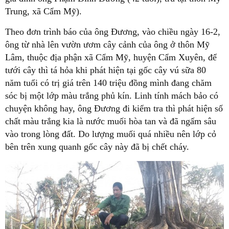
Trung, xã Cẩm Mỹ).
Theo đơn trình báo của ông Đương, vào chiều ngày 16-2,
ông từ nhà lên vườn ươm cây cảnh của ông ở thôn Mỹ
Lâm, thuộc địa phận xã Cẩm Mỹ, huyện Cẩm Xuyên, để
tưới cây thì tá hỏa khi phát hiện tại gốc cây vú sữa 80
năm tuổi có trị giá trên 140 triệu đồng mình đang chăm
sóc bị một lớp màu trắng phủ kín. Linh tính mách bảo có
chuyện không hay, ông Đương đi kiểm tra thì phát hiện số
chất màu trắng kia là nước muối hòa tan và đã ngấm sâu
vào trong lòng đất. Do lượng muối quá nhiều nên lớp cỏ
bên trên xung quanh gốc cây này đã bị chết cháy.