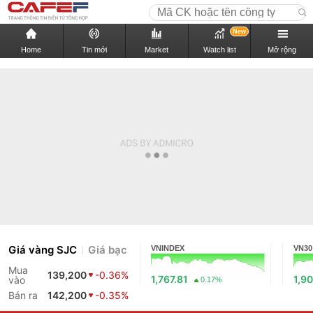
New
Home
Tin mới
Market
Watch list
Mở rộng
Giá vàng SJC
Giá bạc
VNINDEX
VN30
Mua
139,200
-0.36%
1,767.81
1,9
vào
0.17%
Bán ra
142,200
-0.35%