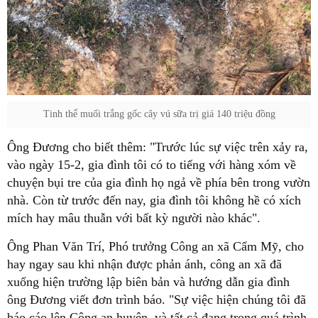
Tinh thể muối trắng gốc cây vú sữa trị giá 140 triệu đồng
Ông Đương cho biết thêm: "Trước lúc sự việc trên xảy ra,
vào ngày 15-2, gia đình tôi có to tiếng với hàng xóm về
chuyện bụi tre của gia đình họ ngả về phía bên trong vườn
nhà. Còn từ trước đến nay, gia đình tôi không hề có xích
mích hay mâu thuẫn với bất kỳ người nào khác".
Ông Phan Văn Trí, Phó trưởng Công an xã Cẩm Mỹ, cho
hay ngay sau khi nhận được phản ánh, công an xã đã
xuống hiện trường lập biên bản và hướng dẫn gia đình
ông Đương viết đơn trình báo. "Sự việc hiện chúng tôi đã
báo cáo lên Công an huyện, và tất cả đang trong quá trình