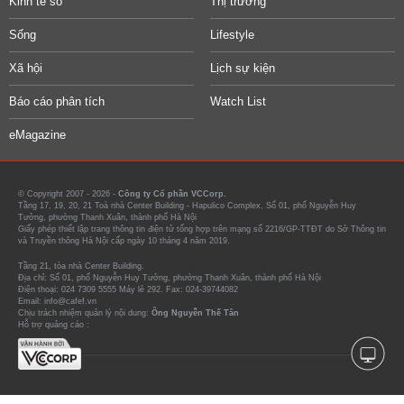
Kinh tế số
Thị trường
Sống
Lifestyle
Xã hội
Lịch sự kiện
Báo cáo phân tích
Watch List
eMagazine
© Copyright 2007 - 2026 -
Công ty Cổ phần VCCorp.
Tầng 17, 19, 20, 21 Toà nhà Center Building - Hapulico Complex, Số 01, phố Nguyễn Huy
Tưởng, phường Thanh Xuân, thành phố Hà Nội
Giấy phép thiết lập trang thông tin điện tử tổng hợp trên mạng số 2216/GP-TTĐT do Sở Thông tin
và Truyền thông Hà Nội cấp ngày 10 tháng 4 năm 2019.
Tầng 21, tòa nhà Center Building.
Địa chỉ: Số 01, phố Nguyễn Huy Tưởng, phường Thanh Xuân, thành phố Hà Nội
Điện thoại: 024 7309 5555 Máy lẻ 292. Fax: 024-39744082
Email: info@cafef.vn
Chịu trách nhiệm quản lý nội dung:
Ông Nguyễn Thế Tân
Hỗ trợ quảng cáo :