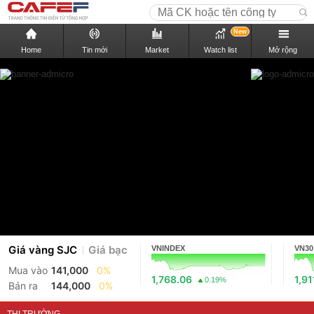
New
Home
Tin mới
Market
Watch list
Mở rộng
Giá vàng SJC
Giá bạc
VNINDEX
VN30
Mua vào
141,000
0%
1,768.06
1,91
0.19%
Bán ra
144,000
0%