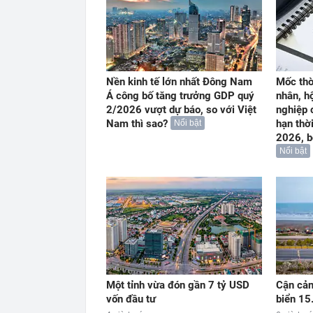
Nền kinh tế lớn nhất Đông Nam
Mốc thờ
Á công bố tăng trưởng GDP quý
nhân, h
2/2026 vượt dự báo, so với Việt
nghiệp 
Nam thì sao?
hạn thờ
Nổi bật
2026, b
Nổi bật
Một tỉnh vừa đón gần 7 tỷ USD
Cận cản
vốn đầu tư
biển 15