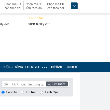
Chọn mã CK
Chọn mã CK
Chọn mã CK
cần theo dõi
cần theo dõi
cần theo dõi
Dữ liệu
F INDEX
Ị TRƯỜNG
SỐNG
LIFESTYLE
Công ty
Tin tức
Lãnh đạo