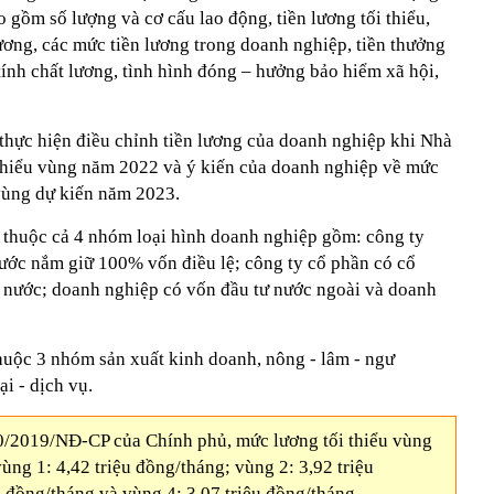
 gồm số lượng và cơ cấu lao động, tiền lương tối thiểu,
ương, các mức tiền lương trong doanh nghiệp, tiền thưởng
ính chất lương, tình hình đóng – hưởng bảo hiểm xã hội,
 thực hiện điều chỉnh tiền lương của doanh nghiệp khi Nhà
thiểu vùng năm 2022 và ý kiến của doanh nghiệp về mức
 vùng dự kiến năm 2023.
 thuộc cả 4 nhóm loại hình doanh nghiệp gồm: công ty
ớc nắm giữ 100% vốn điều lệ; công ty cổ phần có cổ
 nước; doanh nghiệp có vốn đầu tư nước ngoài và doanh
huộc 3 nhóm sản xuất kinh doanh, nông - lâm - ngư
i - dịch vụ.
90/2019/NĐ-CP của Chính phủ, mức lương tối thiểu vùng
ùng 1: 4,42 triệu đồng/tháng; vùng 2: 3,92 triệu
u đồng/tháng và vùng 4: 3,07 triệu đồng/tháng.