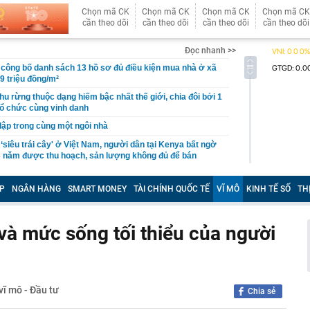
Chọn mã CK
Chọn mã CK
Chọn mã CK
Chọn mã CK
cần theo dõi
cần theo dõi
cần theo dõi
cần theo dõi
Đọc nhanh >>
công bố danh sách 13 hồ sơ đủ điều kiện mua nhà ở xã
19 triệu đồng/m²
hu rừng thuộc dạng hiếm bậc nhất thế giới, chia đôi bởi 1
tổ chức cùng vinh danh
 lập trong cùng một ngôi nhà
 ‘siêu trái cây' ở Việt Nam, người dân tại Kenya bất ngờ
3 năm được thu hoạch, sản lượng không đủ để bán
uối xong KHÔNG NÊN vứt vỏ?
P
NGÂN HÀNG
SMART MONEY
TÀI CHÍNH QUỐC TẾ
VĨ MÔ
KINH TẾ SỐ
TH
 bệnh viện đạt doanh thu gần 1.000 tỷ đồng chỉ trong nửa
gần 200 tỷ đưa công nghệ tiên tiến nhất thế giới về
p chí Mỹ vinh danh
 và mức sống tối thiểu của người
ỉnh núi ít người biết cao hơn 3.000 m: Sở hữu rừng đỗ
 nhất Tây Bắc, mùa đông phủ băng giá trắng xóa
 bộ trạm y tế ở Đắk Lắk
 Chủ tịch xinh đẹp sinh năm 1999 ra sao?
vĩ mô - Đầu tư
Chia sẻ
ỷ USD từ xe điện năm 2025-2026, ước tính lỗ thêm 3,3 tỷ