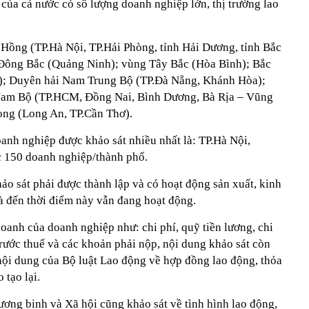
 của cả nước có số lượng doanh nghiệp lớn, thị trường lao
Hồng (TP.Hà Nội, TP.Hải Phòng, tỉnh Hải Dương, tỉnh Bắc
 Đông Bắc (Quảng Ninh); vùng Tây Bắc (Hòa Bình); Bắc
); Duyên hải Nam Trung Bộ (TP.Đà Nẵng, Khánh Hòa);
am Bộ (TP.HCM, Đồng Nai, Bình Dương, Bà Rịa – Vũng
ng (Long An, TP.Cần Thơ).
anh nghiệp được khảo sát nhiều nhất là: TP.Hà Nội,
 150 doanh nghiệp/thành phố.
o sát phải được thành lập và có hoạt động sản xuất, kinh
 đến thời điểm này vẫn đang hoạt động.
doanh của doanh nghiệp như: chi phí, quỹ tiền lương, chi
trước thuế và các khoản phải nộp, nội dung khảo sát còn
nội dung của Bộ luật Lao động về hợp đồng lao động, thỏa
 tạo lại.
ơng binh và Xã hội cũng khảo sát về tình hình lao động,