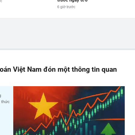
ớc
6 giờ trước
oán Việt Nam đón một thông tin quan
g
 thức