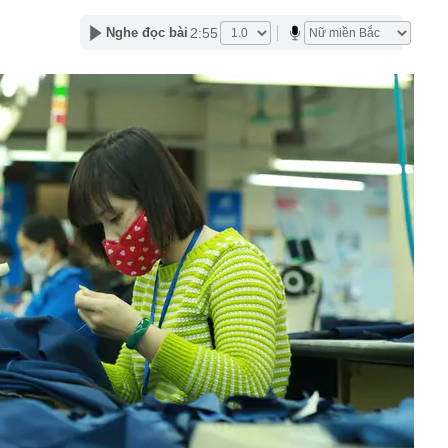
6-2027
nh thép lỗ lũy kế hơn 3.800 tỷ, khoản phải trả nhóm Vin
2:55
Nghe đọc bài
1.424 tỷ đồng
nữa, chứng khoán Việt Nam đón một thông tin quan
ên 29 cổ phiếu có thể đón dòng vốn tỷ USD sau nâng hạng
yên bố áp thuế 20% với tài sản uỷ thác ở nước ngoài,
 'nháo nhào' tìm cách nộp tiền
OSE "bốc đầu" kịch trần 5 phiên liên tiếp sau khi báo lãi
thu hơn 9.200 tỷ đồng trong nửa cuối năm 2026: Động lực
tên 6 doanh nghiệp tăng trưởng, định giá hợp lý
lớn từ cho vay, vì đâu Vietcombank có khoản lãi 2.900 tỷ
nắm trọn toà tháp 35 tầng đắc địa hàng đầu phường Sài
ó quỹ phúc lợi 174 tỷ đồng cho gần 1.700 nhân viên:
 tháng tuổi, miễn học phí, hỗ trợ nửa tiền ăn
 vàng” của MWG có thể mở hơn 1.000 cửa hàng trong
nhuận nhiều khả năng vượt kế hoạch