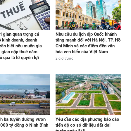
i gian quan trọng cá
Nhu cầu du lịch dịp Quốc khánh
ộ kinh doanh, doanh
tăng mạnh đối với Hà Nội, TP. Hồ
cần biết nếu muốn gia
Chí Minh và các điểm đến văn
i gian nộp thuế năm
hóa ven biển của Việt Nam
ỏ qua là lỡ quyền lợi
2 giờ trước
h ba tuyến đường vươn
Yêu cầu các địa phương báo cáo
.000 tỷ đồng ở Ninh Bình
tiến độ cơ sở dữ liệu đất đai
trước ngày 8/8