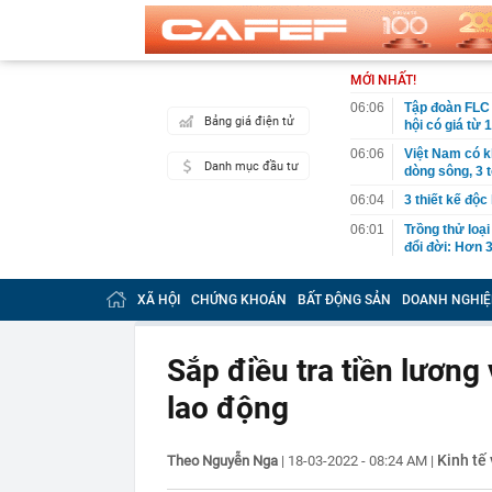
MỚI NHẤT!
06:06
Tập đoàn FLC 
Bảng giá điện tử
hội có giá từ 
06:06
Việt Nam có k
Danh mục đầu tư
dòng sông, 3 
06:04
3 thiết kế độc
06:01
Trồng thử loại
đổi đời: Hơn 
05:34
Vì sao ăn ch
XÃ HỘI
CHỨNG KHOÁN
BẤT ĐỘNG SẢN
DOANH NGHIỆ
00:40
Việt Nam có 1
năm: Từng chi 
nước, được tạ
Sắp điều tra tiền lương
00:37
Việt Nam có đ
quyên đẹp bậc
lao động
00:27
Khởi tố 7 cán
00:26
Chữ ký của nữ
Kinh tế 
Theo Nguyễn Nga
|
18-03-2022 - 08:24 AM
|
00:07
Honda lỗ 10 t