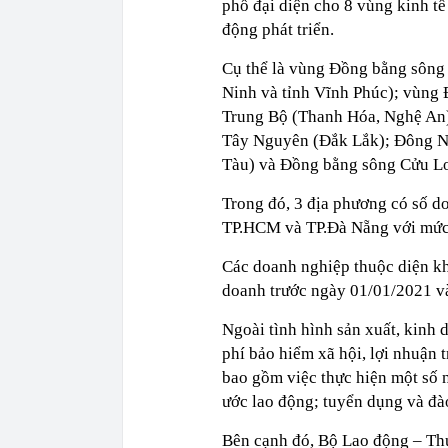
phố đại diện cho 8 vùng kinh tế
động phát triển.
Cụ thể là vùng Đồng bằng sông 
Ninh và tỉnh Vĩnh Phúc); vùng
Trung Bộ (Thanh Hóa, Nghệ An
Tây Nguyên (Đắk Lắk); Đông N
Tàu) và Đồng bằng sông Cửu Lo
Trong đó, 3 địa phương có số do
TP.HCM và TP.Đà Nẵng với mức
Các doanh nghiệp thuộc diện khả
doanh trước ngày 01/01/2021 và
Ngoài tình hình sản xuất, kinh 
phí bảo hiểm xã hội, lợi nhuận 
bao gồm việc thực hiện một số 
ước lao động; tuyển dụng và đào
Bên cạnh đó, Bộ Lao động – Thư