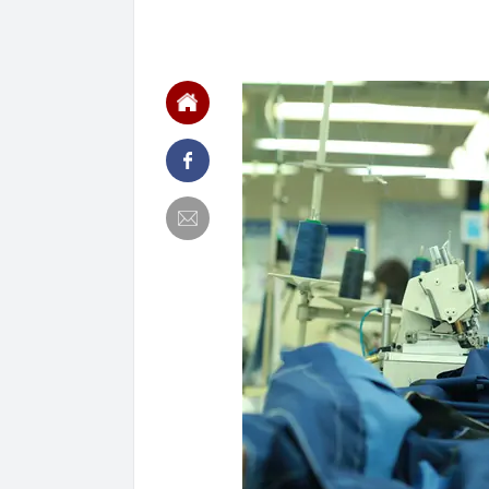
USD năm 202
00:04
Cựu vương ngà
tăng từ 0 lên 
00:04
Đúng 15 ngày 
trọng
00:03
Vietcap gọi t
00:03
Trung Quốc tu
giới siêu giàu
00:02
Một cổ phiếu H
quý 2 đột biến
00:02
Vinpearl cần 
đến từ đâu?
00:02
Agriseco gọi 
00:01
Không chỉ lãi 
ngay sau khi 
Gòn?
00:01
Công ty may c
Nhận trẻ từ 12
00:01
“Gà đẻ trứng
năm nay, lợi 