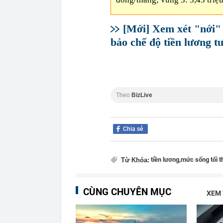
[Mới] Xem xét "nới" 
bảo chế độ tiền lương t
Theo
BizLive
Chia sẻ
tiền lương,
mức sống tối t
Từ Khóa:
CÙNG CHUYÊN MỤC
XEM