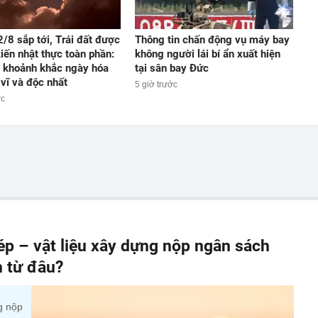
/8 sắp tới, Trái đất được
Thông tin chấn động vụ máy bay
iến nhật thực toàn phần:
không người lái bí ẩn xuất hiện
 khoảnh khắc ngày hóa
tại sân bay Đức
vĩ và độc nhất
5 giờ trước
ớc
p – vật liệu xây dựng nộp ngân sách
n từ đâu?
g nộp