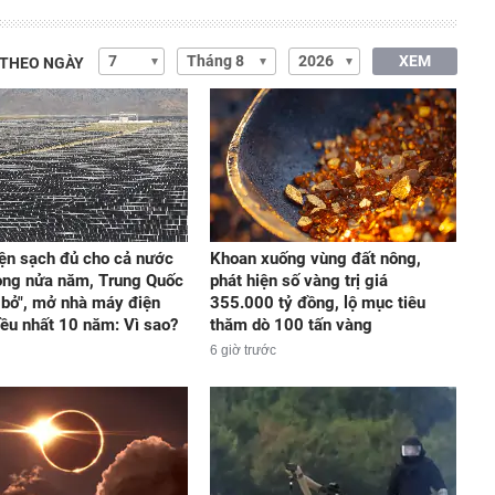
XEM
 THEO NGÀY
ện sạch đủ cho cả nước
Khoan xuống vùng đất nông,
ong nửa năm, Trung Quốc
phát hiện số vàng trị giá
 bỏ", mở nhà máy điện
355.000 tỷ đồng, lộ mục tiêu
iều nhất 10 năm: Vì sao?
thăm dò 100 tấn vàng
6 giờ trước