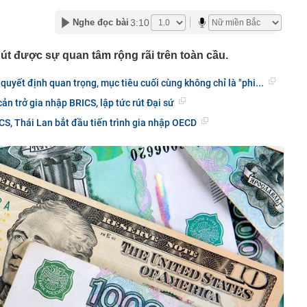
 triển khai Vùng phát thải thấp trong Vành đai 1
3:10
Nghe đọc bài
50 tuổi bị loãng xương, "thủ phạm" có liên quan đến một
hiều người rất chuộng vì nhanh và tiện lợi
út được sự quan tâm rộng rãi trên toàn cầu.
êm ở khu đô thị bị trộm mất 2 bánh
g bố giá Jaecoo J5 tại Việt Nam
quyết định quan trọng, mục tiêu cuối cùng không chỉ là "phi...
g mất vốn tại các ngân hàng vượt 200.000 tỷ: Nhà băng
cản trở gia nhập BRICS, lập tức rút Đại sứ
t?
CS, Thái Lan bắt đầu tiến trình gia nhập OECD
 đới hình thành ngay trên Vịnh Bắc Bộ
của bến xe khách gần 120 tỷ đồng ở Hà Nội sau hơn
ông khiến nhiều người bất ngờ
 đại học vùng vừa đạt doanh thu 2.200 tỷ đồng, trả lương
m, quy tụ đến 2.443 Thạc sĩ, Tiến sĩ, Phó Giáo sư, Giáo
ịa ốc tập trung vào giá trị thực của thị trường
Hồ Chí Minh sắp có hàng ngàn căn hộ cao cấp ra thị
/2026
 9.000 tỷ tại Phú Quốc: Lộ trình “nghẹt thở” vượt ải
n sàng đưa đoàn tàu đầu tiên chạy thử vào giữa năm 2027