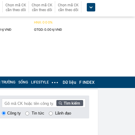
Chọn mã CK
Chọn mã CK
Chọn mã CK
cần theo dõi
cần theo dõi
cần theo dõi
Dữ liệu
F INDEX
Ị TRƯỜNG
SỐNG
LIFESTYLE
Công ty
Tin tức
Lãnh đạo