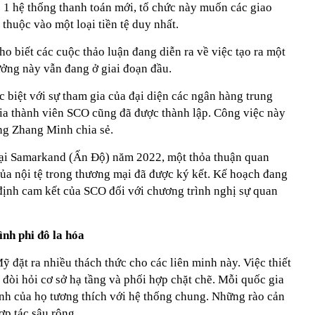
o 1 hệ thống thanh toán mới, tổ chức này muốn các giao
thuộc vào một loại tiền tệ duy nhất.
 biết các cuộc thảo luận đang diễn ra về việc tạo ra một
ưởng này vẫn đang ở giai đoạn đầu.
 biệt với sự tham gia của đại diện các ngân hàng trung
gia thành viên SCO cũng đã được thành lập. Công việc này
ông Zhang Minh chia sẻ.
tại Samarkand (Ấn Độ) năm 2022, một thỏa thuận quan
của nội tệ trong thương mại đã được ký kết. Kế hoạch đang
 định cam kết của SCO đối với chương trình nghị sự quan
nh phi đô la hóa
 đặt ra nhiều thách thức cho các liên minh này. Việc thiết
 đòi hỏi cơ sở hạ tầng và phối hợp chặt chẽ. Mỗi quốc gia
ính của họ tương thích với hệ thống chung. Những rào cản
ợp tác sâu rộng.