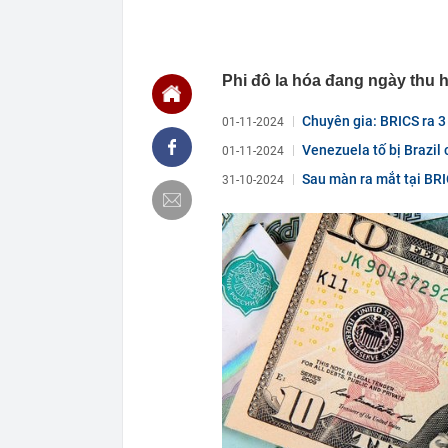
12:13
Hà Nội đồng bộ
12:12
Người phụ nữ 
món ăn sáng n
Phi đô la hóa đang ngày thu h
12:03
Ô tô đỗ qua đ
12:01
Chốt ngày côn
Chuyên gia: BRICS ra 3 
01-11-2024
12:00
Nợ có khả năn
Venezuela tố bị Brazil 
01-11-2024
nào nhiều nhấ
Sau màn ra mắt tại BRI
11:59
Áp thấp nhiệt
31-10-2024
11:58
Diện mạo mới 
một năm thi c
11:50
Việt Nam có 1
516 tỷ đồng/nă
sư
11:46
Doanh nghiệp đ
11:44
Khu Đông TP. 
trường quý III
11:42
Siêu dự án LRT
thiên tai, sẵ