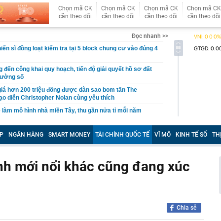
Chọn mã CK
Chọn mã CK
Chọn mã CK
Chọn mã CK
cần theo dõi
cần theo dõi
cần theo dõi
cần theo dõi
Đọc nhanh >>
iến sĩ đồng loạt kiểm tra tại 5 block chung cư vào đúng 4
ến công khai quy hoạch, tiến độ giải quyết hồ sơ đất
trường số
iá hơn 200 triệu đồng được dàn sao bom tấn The
o diễn Christopher Nolan cùng yêu thích
 làm mô hình nhà miền Tây, thu gần nửa tỉ mỗi năm
ất đồng bằng sông Cửu Long chính thức được công nhận
chính cấp tỉnh loại I
P
NGÂN HÀNG
SMART MONEY
TÀI CHÍNH QUỐC TẾ
VĨ MÔ
KINH TẾ SỐ
TH
 nơi được tạp chí Mỹ đánh giá đẹp hơn cả Maldives và
ng loạt “ông lớn” Sun Group, Vingroup, BIM Group... chọn
nh mới nổi khác cũng đang xúc
phát triển gần 61.000 căn nhà ở xã hội, doanh nghiệp
hất thị trường đang triển khai đến đâu?
Nhật Bản thích đi nhà tắm công cộng?
“nhà” Sun Group làm 2 khu đô thị 36.000 tỷ đồng tại tỉnh
Chia sẻ
t Nam