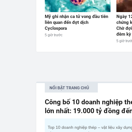
Mỹ ghi nhận ca tử vong đầu tiên
Ngày 12
liên quan đến đợt dịch
chứng k
Cyclospora
Chờ đợi
đêm kỳ 
5 giờ trước
5 giờ trư
NỔI BẬT TRANG CHỦ
Công bố 10 doanh nghiệp thé
lớn nhất: 19.000 tỷ đồng đế
Top 10 doanh nghiệp thép – vật liệu xây dựn