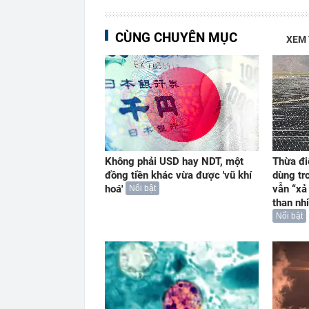
CÙNG CHUYÊN MỤC
XEM
Không phải USD hay NDT, một
Thừa đi
đồng tiền khác vừa được 'vũ khí
dùng tr
hoá'
vẫn “xả
Nổi bật
than nh
Nổi bật