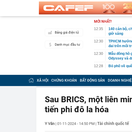
MỚI NHẤT!
12:35
140 cán bộ, ch
Bảng giá điện tử
giờ sáng
12:30
TPHCM hướng đ
Danh mục đầu tư
đai trên môi 
12:30
Mẫu đồng hồ g
Odyssey và đạ
12:28
Bỏ phố về quê
12:19
Tỉnh rộng nh
là đơn vị hành 
XÃ HỘI
CHỨNG KHOÁN
BẤT ĐỘNG SẢN
DOANH NGHIỆ
12:16
Việt Nam có 1
Bali, được hà
làm điểm đến
Sau BRICS, một liên mi
12:15
Từng công bố 
tiến phi đô la hóa
BĐS "khủng" n
12:15
Vì sao người 
Tài chính quốc tế
Y Vân
|
01-11-2024 - 14:50 PM
|
12:14
Doanh nghiệp 
rộng nhất Việ