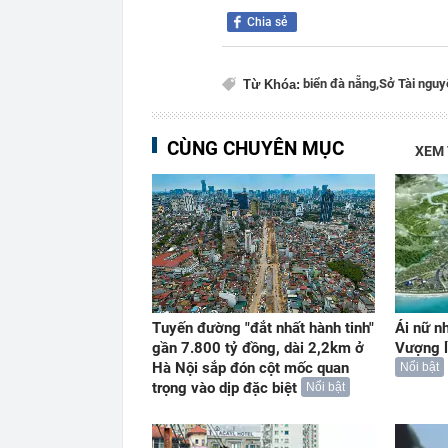
Chia sẻ
biển đà nẵng,
Sở Tài nguy
Từ Khóa:
CÙNG CHUYÊN MỤC
XEM
Tuyến đường "đắt nhất hành tinh"
Ái nữ n
gần 7.800 tỷ đồng, dài 2,2km ở
Vượng l
Hà Nội sắp đón cột mốc quan
Nổi bật
trọng vào dịp đặc biệt
Nổi bật