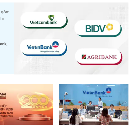
c gồm
hi
bank,
.
 10 doanh nghiệp thép –
Chính phủ yêu cầu nâng tỷ lệ sở
u xây dựng nộp ngân sách
hữu Nhà nước tại VietinBank lên