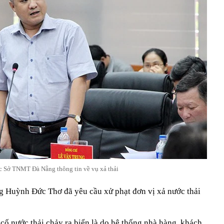
 Sở TNMT Đà Nẵng thông tin về vụ xả thải
 Huỳnh Đức Thơ đã yêu cầu xử phạt đơn vị xả nước thải
cố nước thải chảy ra biển là do hệ thống nhà hàng, khách