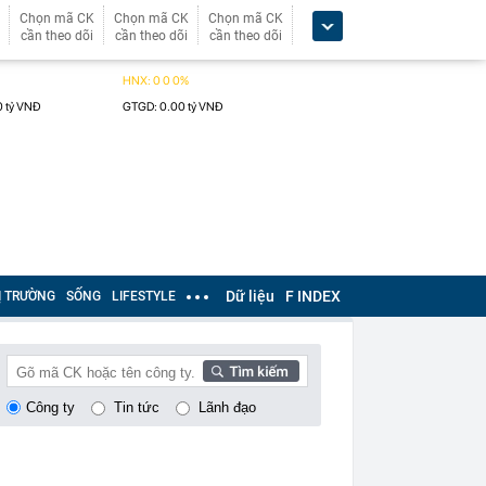
Chọn mã CK
Chọn mã CK
Chọn mã CK
cần theo dõi
cần theo dõi
cần theo dõi
Dữ liệu
F INDEX
Ị TRƯỜNG
SỐNG
LIFESTYLE
Công ty
Tin tức
Lãnh đạo