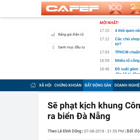
MỚI NHẤT!
17:15
4 thói quen n
Bảng giá điện tử
17:12
Các chủ shop 
tử?
Danh mục đầu tư
17:03
TPHCM chuẩn b
16:59
Nhiều tổ công 
16:46
Đề xuất giảm 
đến 10 tỷ đồn
16:42
Tịch thu 39 th
XÃ HỘI
CHỨNG KHOÁN
BẤT ĐỘNG SẢN
DOANH NGHIỆ
máy
16:42
2 ngày trước 
cánh
Sẽ phạt kịch khung Côn
16:40
Cắm loạt cọc 
ra biển Đà Nẵng
bằng tòa nhà 
16:38
9 trụ cầu Hồn
16:32
Đề xuất giảm 
Bất độ
Theo Lê Đình Dũng
|
07-08-2018 - 21:35 PM
|
tỷ đồng