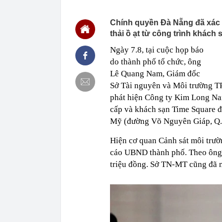
16:30
Vì sao ghế nh
16:30
Bắt giữ Lê Th
Chính quyền Đà Nẵng đã xác 
16:24
Sau ngày 31/8,
thải ồ ạt từ công trình khách
online của kh
Ngày 7.8, tại cuộc họp báo
16:24
"Tình hình vô
do thành phố tổ chức, ông
mạch" của Uk
Lê Quang Nam, Giám đốc
16:22
Honda PCX160 
vương của Y
Sở Tài nguyên và Môi trường TP.
16:18
Patrik Lê Gia
phát hiện Công ty Kim Long Nam
16:15
Một chủ tịch 
cấp và khách sạn Time Square đ
Mỹ (đường Võ Nguyên Giáp, Q.S
16:15
Tình hình hiệ
"lạnh nhất Vi
Hiện cơ quan Cảnh sát môi trườ
16:13
Lừa cho thuê 
công ty bị bắt
cáo UBND thành phố. Theo ông 
16:12
Cổ phiếu DN n
triệu đồng. Sở TN-MT cũng đã m
đã xảy ra?