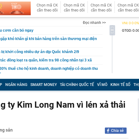
Chọn mã CK
Chọn mã CK
Chọn mã CK
Chọn mã CK
cần theo dõi
cần theo dõi
cần theo dõi
cần theo dõi
Đọc nhanh >>
ấu cơm cần bỏ ngay
gặp khó khăn gì khi bán hàng trên sàn thương mại điện
ị khởi công nhiều dự án dịp Quốc khánh 2/9
tác đồng loạt ra quân, kiểm tra 98 công nhân tại 3 xã
30% thuế cho hộ kinh doanh, doanh nghiệp có doanh thu
g
ỏi vàng trị giá 29 tỷ đồng buôn lậu qua biên giới bằng xe
P
NGÂN HÀNG
SMART MONEY
TÀI CHÍNH QUỐC TẾ
VĨ MÔ
KINH TẾ SỐ
TH
- 5/8, sân bay Tân Sơn Nhất ghi nhận một máy bay lạ cất
g ty Kim Long Nam vì lén xả thải
thép sâu 136 mét giữa biển, hoàn thành công trình cao
110 tầng chưa từng có trên thế giới
g Hà dần lộ diện giữa sông Hồng
30% thuế cho hộ kinh doanh, doanh nghiệp thu dưới 10
ng sản
Chia sẻ