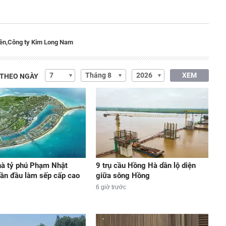
ên,
Công ty Kim Long Nam
XEM
 THEO NGÀY
hà tỷ phú Phạm Nhật
9 trụ cầu Hồng Hà dần lộ diện
ần đầu làm sếp cấp cao
giữa sông Hồng
6 giờ trước