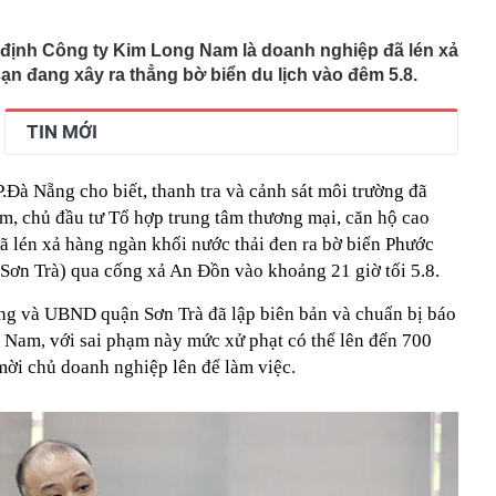
ựa thường có lỗ tròn ở giữa?
ị Quỳnh SN 1995 trong phòng hát karaoke
định Công ty Kim Long Nam là doanh nghiệp đã lén xả
 một ngân hàng có thể từ chối giao dịch rút/chuyển tiền
 sạn đang xây ra thẳng bờ biển du lịch vào đêm 5.8.
ách hàng trong trường hợp sau
 cùng phức tạp": Nga đổi chiến thuật, đánh vào "huyết
TIN MỚI
raine
2027 trình làng với màn hình TFT và HSTC, đe dọa ngôi
amaha NVX và Honda SH
Đà Nẵng cho biết, thanh tra và cảnh sát môi trường đã
ng là ai mà gây sốt khi vướng nghi vấn hẹn hò Á hậu Việt?
, chủ đầu tư Tổ hợp trung tâm thương mại, căn hộ cao
giữ lời, mua hết lượng cổ phiếu đã đăng ký
ã lén xả hàng ngàn khối nước thải đen ra bờ biển Phước
ơn Trà) qua cống xả An Đồn vào khoảng 21 giờ tối 5.8.
n tại của tuyến cáp treo lên thẳng nơi được mệnh danh
ệt Nam": Khi nào đón khách?
ng và UBND quận Sơn Trà đã lập biên bản và chuẩn bị báo
nhà đã được ngân hàng bán đấu giá, một chủ tịch HĐQT
Nam, với sai phạm này mức xử phạt có thể lên đến 700
hà nước GVR, BCM, GAS... đồng loạt tăng trần: Điều gì
ời chủ doanh nghiệp lên để làm việc.