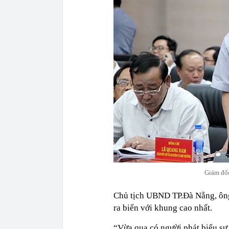
Giám đốc
Chủ tịch UBND TP.Đà Nẵng, ông
ra biển với khung cao nhất.
“Vừa qua có người phát biểu sự 