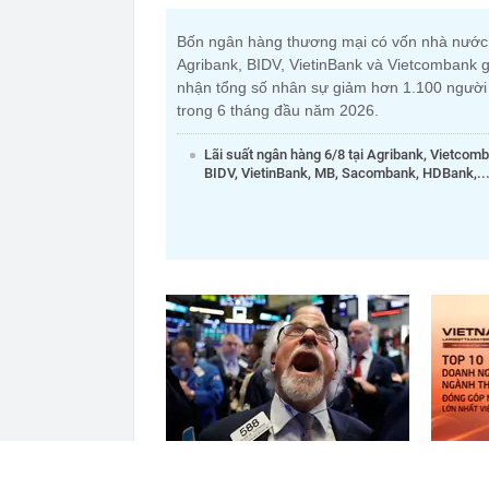
Bốn ngân hàng thương mại có vốn nhà nướ
Agribank, BIDV, VietinBank và Vietcombank g
nhận tổng số nhân sự giảm hơn 1.100 người
trong 6 tháng đầu năm 2026.
Lãi suất ngân hàng 6/8 tại Agribank, Vietcom
BIDV, VietinBank, MB, Sacombank, HDBank,..
Một cổ phiếu được khối ngoại
Công bố
mua ròng mạnh tay 700 tỷ đồng
vật liệ