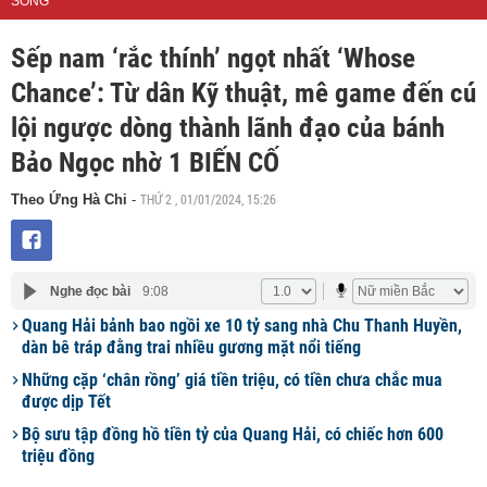
SỐNG
Sếp nam ‘rắc thính’ ngọt nhất ‘Whose
Chance’: Từ dân Kỹ thuật, mê game đến cú
lội ngược dòng thành lãnh đạo của bánh
Bảo Ngọc nhờ 1 BIẾN CỐ
THỨ 2 , 01/01/2024, 15:26
Theo Ứng Hà Chi
-
Nghe đọc bài
9:08
Quang Hải bảnh bao ngồi xe 10 tỷ sang nhà Chu Thanh Huyền,
dàn bê tráp đằng trai nhiều gương mặt nổi tiếng
Những cặp ‘chân rồng’ giá tiền triệu, có tiền chưa chắc mua
được dịp Tết
Bộ sưu tập đồng hồ tiền tỷ của Quang Hải, có chiếc hơn 600
triệu đồng