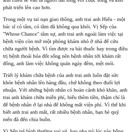
phát triển lên cao hơn.
Trong một vụ tai nạn giao thông, anh trai anh Hiếu - một
bác sĩ có tâm, có tầm đã không qua khỏi. Vị Sếp của
"Whose Chance" tâm sự, anh trai anh ngoài làm việc tại
bệnh viện còn mở một phòng khám nhỏ ở nhà để cứu
chữa người bệnh. Vì tìm được ra bài thuốc hay trong điều
trị bệnh thoái hóa đốt sống nên bệnh nhân tới khám rất
đông, anh làm việc không quản ngày đêm, mệt mỏi.
Triết lý khám chữa bệnh của anh trai anh luôn đặt sức
khỏe bệnh nhân lên hàng đầu, chứ không theo đuổi lợi
nhuận. Với những bệnh nhân có hoàn cảnh khó khăn, anh
trai anh khám chữa miễn phí, biếu thêm tiền, thậm chí là
để bệnh nhân ở lại nhà để không mất viện phí. Vì thế khi
biết anh trai anh mất, rất nhiều bệnh nhân, bạn bè quý
mến đã đến chia buồn.
Vị Sếp trẻ bình thường vui vẻ, hay pha trò lúc này bỗng