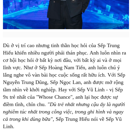
Dù ở vị trí cao nhưng tinh thần học hỏi của Sếp Trung
Hiếu khiến nhiều người phải thán phục. Anh luôn nhìn ra
cơ hội học hỏi ở bất kỳ nơi đâu, với bất kỳ ai và ở mọi
lĩnh vực. Như ở Sếp Hoàng Nam Tiến, anh luôn chú ý
lắng nghe vô vàn bài học cuộc sống rất hữu ích. Với Sếp
Nguyễn Trung Dũng, Sếp Ngọc Lan, anh được mở rộng
tầm nhìn về khởi nghiệp. Hay với Sếp Vũ Linh - vị Sếp
9x trẻ nhất của "Whose Chance", anh lại học được sự
điềm tĩnh, chỉn chu.
"Dù trẻ nhất nhưng cậu ấy là người
nghiêm túc nhất trong công việc, trong ghi hình và ngay
cả trong khi dùng bữa",
Sếp Trung Hiếu nói về Sếp Vũ
Linh.