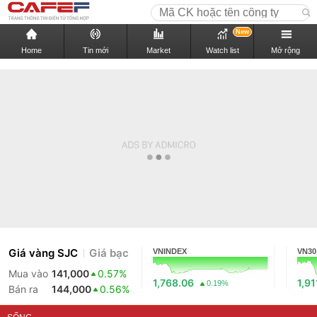
New
Home
Tin mới
Market
Watch list
Mở rộng
Giá vàng SJC
Giá bạc
VNINDEX
VN30
Mua vào
141,000
0.57%
1,768.06
1,91
0.19%
Bán ra
144,000
0.56%