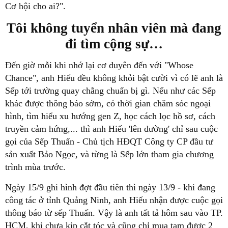
Cơ hội cho ai?".
Tôi không tuyển nhân viên mà đang
đi tìm cộng sự…
Đến giờ mỗi khi nhớ lại cơ duyên đến với "Whose
Chance", anh Hiếu đều không khỏi bật cười vì có lẽ anh là
Sếp tới trường quay chẳng chuẩn bị gì. Nếu như các Sếp
khác được thông báo sớm, có thời gian chăm sóc ngoại
hình, tìm hiểu xu hướng gen Z, học cách lọc hồ sơ, cách
truyền cảm hứng,... thì anh Hiếu 'lên đường' chỉ sau cuộc
gọi của Sếp Thuấn - Chủ tịch HĐQT Công ty CP đầu tư
sản xuất Bảo Ngọc, và từng là Sếp lớn tham gia chương
trình mùa trước.
Ngày 15/9 ghi hình đợt đầu tiên thì ngày 13/9 - khi đang
công tác ở tỉnh Quảng Ninh, anh Hiếu nhận được cuộc gọi
thông báo từ sếp Thuấn. Vậy là anh tất tả hôm sau vào TP.
HCM, khi chưa kịp cắt tóc và cũng chỉ mua tạm được 2