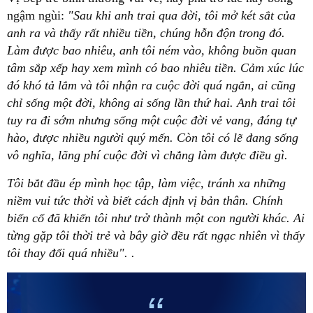
ngậm ngùi:
"Sau khi anh trai qua đời, tôi mở két sắt của
anh ra và thấy rất nhiều tiền, chúng hỗn độn trong đó.
Làm được bao nhiêu, anh tôi ném vào, không buồn quan
tâm sắp xếp hay xem mình có bao nhiêu tiền.
Cảm xúc lúc
đó khó tả lắm và tôi nhận ra cuộc đời quá ngắn, ai cũng
chỉ sống một đời, không ai sống lần thứ hai. Anh trai tôi
tuy ra đi sớm nhưng sống một cuộc đời vẻ vang, đáng tự
hào, được nhiều người quý mến. Còn tôi có lẽ đang sống
vô nghĩa, lãng phí cuộc đời vì chẳng làm được điều gì.
Tôi bắt đầu ép mình học tập, làm việc, tránh xa những
niềm vui tức thời và biết cách định vị bản thân. Chính
biến cố đã khiến tôi như trở thành một con người khác. Ai
từng gặp tôi thời trẻ và bây giờ đều rất ngạc nhiên vì thấy
tôi thay đổi quá nhiều". .