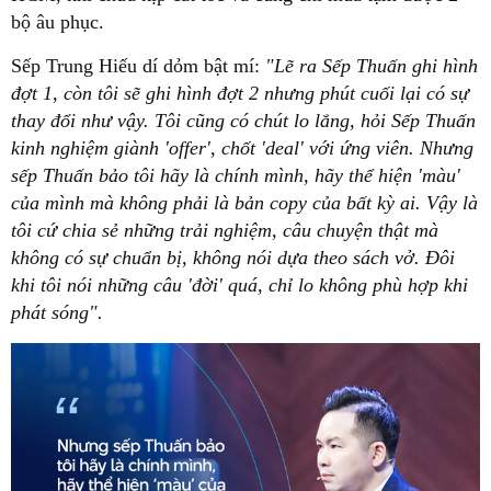
bộ âu phục.
Sếp Trung Hiếu dí dỏm bật mí:
"Lẽ ra Sếp Thuấn ghi hình
đợt 1, còn tôi sẽ ghi hình đợt 2 nhưng phút cuối lại có sự
thay đổi như vậy. Tôi cũng có chút lo lắng, hỏi Sếp Thuấn
kinh nghiệm giành 'offer', chốt 'deal' với ứng viên.
Nhưng
sếp Thuấn bảo tôi hãy là chính mình, hãy thể hiện 'màu'
của mình mà không phải là bản copy của bất kỳ ai. Vậy là
tôi cứ chia sẻ những trải nghiệm, câu chuyện thật mà
không có sự chuẩn bị, không nói dựa theo sách vở. Đôi
khi tôi nói những câu 'đời' quá, chỉ lo không phù hợp khi
phát sóng".