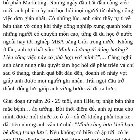
bộ phận Marketing. Những ngày đầu bắt đầu công việc
mới, anh phải mày mò học hỏi mọi người từ những công
việc đơn giản nhất. Có những lúc, anh cảm thấy tự ti về
bản thân vô cùng khi thấy đồng nghiệp xung quanh toàn
những người có chuyên môn cao, từng đi du học ở nước
ngoài hay tốt nghiệp MBA bằng Giỏi trong nước. Không
ít lần, anh tự chất vấn:
"Mình có đang đi đúng hướng?
Liệu công việc này có phù hợp với mình?",...
Càng nghĩ
anh càng nung nấu quyết tâm học hỏi để phát triển và chỉ
sau 6 tháng, thành quả bắt đầu đến, doanh số nhảy vọt
giúp anh được mọi người ghi nhận. Trái ngọt đầu trở
thành động lực giúp anh vững bước và đi xa hơn.
Giai đoạn từ năm 26 - 29 tuổi, anh Hiếu tự nhận bản thân
mắc bệnh… ảo tưởng. Bởi thời điểm đó, anh tự mua cho
mình được một chiếc xe ô tô - dù đó không phải loại xe
đắt tiền nhưng anh vẫn tự nhủ:
"Mình cũng hơn khối bạn
bè đồng trang lứa".
Nếu không có biến cố ập tới, có lẽ
anh Hiếu sẽ vẫn là người hài lòng với cuộc sống và khó