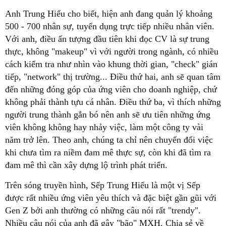
Anh Trung Hiếu cho biết, hiện anh đang quản lý khoảng
500 - 700 nhân sự, tuyển dụng trực tiếp nhiều nhân viên.
Với anh, điều ấn tượng đầu tiên khi đọc CV là sự trung
thực, không "makeup" vì với người trong ngành, có nhiều
cách kiểm tra như nhìn vào khung thời gian, "check" gián
tiếp, "network" thị trường... Điều thứ hai, anh sẽ quan tâm
đến những đóng góp của ứng viên cho doanh nghiệp, chứ
không phải thành tựu cá nhân. Điều thứ ba, vì thích những
người trung thành gắn bó nên anh sẽ ưu tiên những ứng
viên không không hay nhảy việc, làm một công ty vài
năm trở lên. Theo anh, chúng ta chỉ nên chuyển đổi việc
khi chưa tìm ra niềm đam mê thực sự, còn khi đã tìm ra
đam mê thì cần xây dựng lộ trình phát triển.
Trên sóng truyền hình, Sếp Trung Hiếu là một vị Sếp
được rất nhiều ứng viên yêu thích và đặc biệt gần gũi với
Gen Z bởi anh thường có những câu nói rất "trendy".
Nhiều câu nói của anh đã gây "bão" MXH. Chia sẻ về