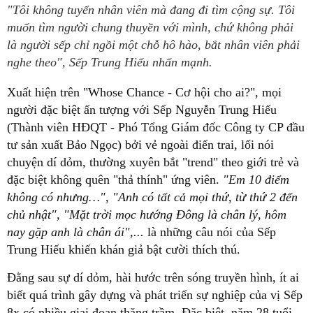
"Tôi không tuyển nhân viên mà đang đi tìm cộng sự. Tôi
muốn tìm người chung thuyền với mình, chứ không phải
là người sếp chỉ ngồi một chỗ hô hào, bắt nhân viên phải
nghe theo", Sếp Trung Hiếu nhấn mạnh.
Xuất hiện trên "Whose Chance - Cơ hội cho ai?", mọi
người đặc biệt ấn tượng với Sếp Nguyễn Trung Hiếu
(Thành viên HĐQT - Phó Tổng Giám đốc Công ty CP đầu
tư sản xuất Bảo Ngọc) bởi vẻ ngoài điển trai, lối nói
chuyện dí dỏm, thường xuyên bắt "trend" theo giới trẻ và
đặc biệt không quên "thả thính" ứng viên.
"Em 10 điểm
không có nhưng…", "Anh có tất cả mọi thứ, từ thứ 2 đến
chủ nhật", "Mặt trời mọc hướng Đông là chân lý, hôm
nay gặp anh là chân ái",...
là những câu nói của Sếp
Trung Hiếu khiến khán giả bật cười thích thú.
Đằng sau sự dí dỏm, hài hước trên sóng truyền hình, ít ai
biết quá trình gây dựng và phát triển sự nghiệp của vị Sếp
8x có nhiều giai đoạn thăng trầm. Đặc biệt, năm 28 tuổi,