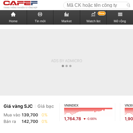
New
Home
Tin mới
Market
Watch list
Mở rộng
Giá vàng SJC
Giá bạc
VNINDEX
VN30
Mua vào
139,700
0%
1,764.78
1,9
-0.66%
Bán ra
142,700
0%