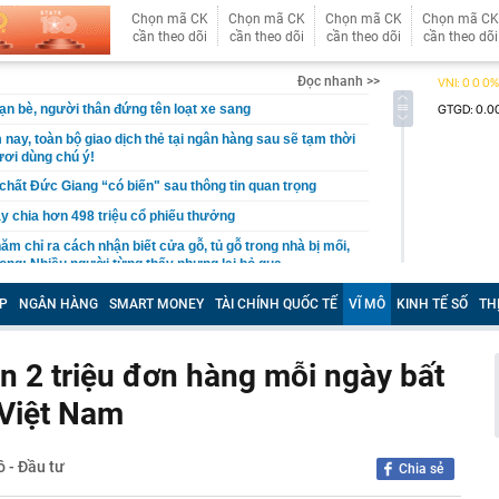
Chọn mã CK
Chọn mã CK
Chọn mã CK
Chọn mã CK
cần theo dõi
cần theo dõi
cần theo dõi
cần theo dõi
Đọc nhanh >>
ạn bè, người thân đứng tên loạt xe sang
nay, toàn bộ giao dịch thẻ tại ngân hàng sau sẽ tạm thời
ươi dùng chú ý!
chất Đức Giang “có biến" sau thông tin quan trọng
y chia hơn 498 triệu cổ phiếu thưởng
m chỉ ra cách nhận biết cửa gỗ, tủ gỗ trong nhà bị mối,
ọng: Nhiều người từng thấy nhưng lại bỏ qua
 chính thức giao dịch trên HoSE: Chốt trả cổ tức tiền
P
NGÂN HÀNG
SMART MONEY
TÀI CHÍNH QUỐC TẾ
VĨ MÔ
KINH TẾ SỐ
TH
đồng ngay trong tháng 8
t Nam phát hiện ‘kho báu' lớn nhất thế giới, có thể khai
hí siêu rẻ, Mỹ lập tức tìm tới
n 2 triệu đơn hàng mỗi ngày bất
gửi gần 167.000 tỷ đồng tại ngân hàng, chiếm hơn một
 Việt Nam
sản, được hưởng lãi suất lên tới 8,9%/năm, thu về gần
iền lãi
ng một vì mê khoảng sân, sau một trận ngập mới hiểu
ô - Đầu tư
ết kiệm chẳng thấm vào đâu
Chia sẻ
 báo người dân không gửi hình ảnh, thông tin sau qua