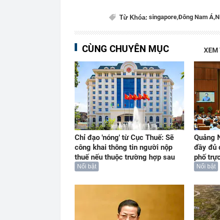
singapore,
Đông Nam Á,
N
Từ Khóa:
CÙNG CHUYÊN MỤC
XEM
Chỉ đạo 'nóng' từ Cục Thuế: Sẽ
Quảng N
công khai thông tin người nộp
đầy đủ 
thuế nếu thuộc trường hợp sau
phố trự
Nổi bật
Nổi bật