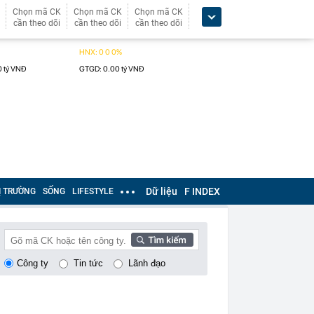
Chọn mã CK
Chọn mã CK
Chọn mã CK
cần theo dõi
cần theo dõi
cần theo dõi
Dữ liệu
F INDEX
Ị TRƯỜNG
SỐNG
LIFESTYLE
Công ty
Tin tức
Lãnh đạo