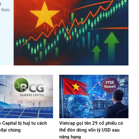
g
 thức
Capital bị huỷ tư cách
Vietcap gọi tên 29 cổ phiếu có
 đại chúng
thể đón dòng vốn tỷ USD sau
nâng hạng