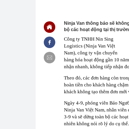
Zalo và Face
11:40
Vì sao muỗi vo
11:30
EuroCham: Ngh
Ninja Van thông báo sẽ khôn
rộng đầu tư t
bộ các hoạt động tại thị trườn
11:30
Chi phí xây n
Công ty TNHH Nin Sing
11:25
Một phụ nữ nhặ
Kết cục sau 2
Logistics (Ninja Van Việt
11:22
Anh em của và
Nam), công ty vận chuyển
đang xảy ra?
hàng hóa hoạt động gần 10 năm 
11:22
Đề xuất phươ
nhận nhanh, không tiếp nhận đơ
QUỐC KHÁNH
11:21
Phong tỏa khu 
Theo đó, các đơn hàng còn trong
một cặp vợ ch
hoàn tiền cho khách hàng chậm
11:18
Lý do Suneo k
khách không tạo thêm đơn mới v
11:16
Bamboo Capita
Ngày 4-9, phóng viên Báo Ngườ
11:13
CEO DeepMind 
startup riêng:
Ninja Van Việt Nam, nhân viên 
3-9 và sẽ dừng toàn bộ các hoạt 
nhiên không nói rõ lý do cụ thể.