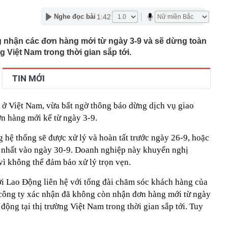
book
1:42
Nghe đọc bài
 ve trong bóng tối, nhưng lập tức biến mất khi bật đèn?
ị quyết 10 tạo niềm tin để doanh nghiệp châu Âu mở
g nhận các đơn hàng mới từ ngày 3-9 và sẽ dừng toàn
ại Việt Nam
g Việt Nam trong thời gian sắp tới.
hà 2 tầng mái Nhật 90m² khoảng bao nhiêu?
t được bé trai bị bỏ rơi, nuôi khôn lớn, chia cả căn nhà:
TIN MỚI
4 năm khiến nhiều người xúc động
ng bất ngờ tăng giá 5% chỉ trong một phiên: Điều gì
ở Việt Nam, vừa bất ngờ thông báo dừng dịch vụ giao
ng án NGHỈ TẾT NGUYÊN ĐÁN ĐINH MÙI, NGHỈ LỄ
n hàng mới kể từ ngày 3-9.
 2027
vực, thu giữ 266 hiện vật vàng trị giá hơn 26 tỷ đồng do
 hệ thống sẽ được xử lý và hoàn tất trước ngày 26-9, hoặc
ồng phát hiện khi thay sàn nhà
 nhất vào ngày 30-9. Doanh nghiệp này khuyến nghị
hông thể thay thế trong Doraemon
ì không thể đảm bảo xử lý trọn vẹn.
l bị huỷ tư cách công ty đại chúng
i Lao Động liên hệ với tổng đài chăm sóc khách hàng của
từ chức, 'công thần' lâu năm rời tập đoàn thành lập
 Cuộc đại tháo chạy nhân tài tại Google
công ty xác nhận đã không còn nhận đơn hàng mới từ ngày
động tại thị trường Việt Nam trong thời gian sắp tới. Tuy