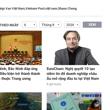
inja Van Việt Nam,
Vietnam Post,
việt nam,
Shaun Chong
XEM
 THEO NGÀY
inh, Bắc Ninh đáp ứng
EuroCham: Nghị quyết 10 tạo
điều kiện trở thành thành
niềm tin để doanh nghiệp châu
c thuộc Trung ương
Âu mở rộng đầu tư tại Việt Nam
6 giờ trước