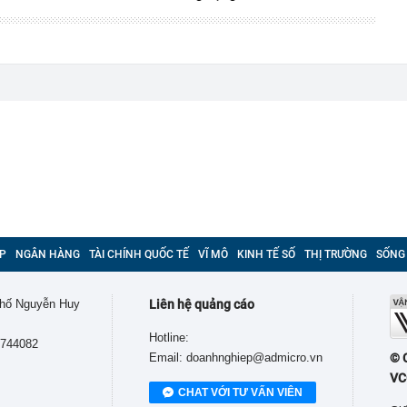
P
NGÂN HÀNG
TÀI CHÍNH QUỐC TẾ
VĨ MÔ
KINH TẾ SỐ
THỊ TRƯỜNG
SỐNG
 phố Nguyễn Huy
Liên hệ quảng cáo
Hotline:
9744082
Email: doanhnghiep@admicro.vn
© 
VC
CHAT VỚI TƯ VẤN VIÊN